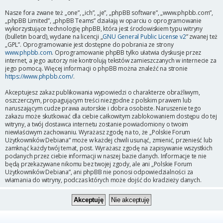
Nasze fora zwane też „one”, „ich”, „je”, „phpBB software”, „www.phpbb.com”,
„phpBB Limited”, „phpBB Teams” działają w oparciu o oprogramowanie
wykorzystujące technologię phpBB, która jest środowiskiem typu witryny
(bulletin board), wydane na licencji „
GNU General Public License v2
” zwanej też
„GPL”. Oprogramowanie jest dostępne do pobrania ze strony
www.phpbb.com
. Oprogramowanie phpBB tylko ułatwia dyskusje przez
internet, a jego autorzy nie kontrolują tekstów zamieszczanych w internecie za
jego pomocą. Więcej informacji o phpBB można znaleźć na stronie
https://www.phpbb.com/
.
Akceptujesz zakaz publikowania wypowiedzi o charakterze obraźliwym,
oszczerczym, propagującym treści niezgodne z polskim prawem lub
naruszającym cudze prawa autorskie i dobra osobiste. Naruszenie tego
zakazu może skutkować dla ciebie całkowitym zablokowaniem dostępu do tej
witryny, a twój dostawca internetu zostanie powiadomiony o twoim
niewłaściwym zachowaniu. Wyrażasz zgodę na to, że „Polskie Forum
Użytkowników Debiana” może w każdej chwili usunąć, zmienić, przenieść lub
zamknąć każdy twój temat, post. Wyrażasz zgodę na zapisywanie wszystkich
podanych przez ciebie informacji w naszej bazie danych. Informacje te nie
będą przekazywane nikomu bez twojej zgody, ale ani „Polskie Forum
Użytkowników Debiana”, ani phpBB nie ponosi odpowiedzialności za
włamania do witryny, podczas których może dojść do kradzieży danych.