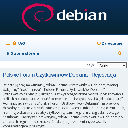
FAQ
Zaloguj się
S
Strona główna
z
Język:
u
Polskie Forum Użytkowników Debiana - Rejestracja
k
Rejestrując się na witrynie „Polskie Forum Użytkowników Debiana”, zwanej
a
dalej „my”, ”nas”, „nasza”, „Polskie Forum Użytkowników Debiana”,
„https://www.debian.pl”, akceptujesz wyszczególnione poniżej postanowienia.
j
Jeśli ich nie akceptujesz, opuść to miejsce, naciskając przycisk „Nie akceptuję”.
Administracja witryny „Polskie Forum Użytkowników Debiana” ma prawo w
dowolnym czasie zmienić poniższe postanowienia, informując cię o zmianach,
niemniej wskazane jest, aby użytkownicy sami regularnie zaglądali do tego
regulaminu. Korzystanie z witryny „Polskie Forum Użytkowników Debiana” po
zmianach regulaminu oznacza, że akceptujesz te zmiany ze wszelkimi
konsekwencjami prawnymi.