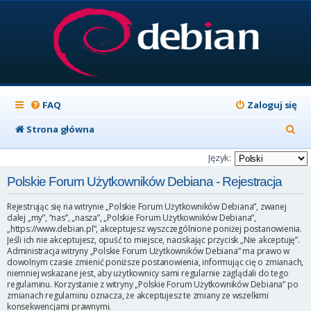
FAQ
Zaloguj się
S
Strona główna
z
Język:
u
Polskie Forum Użytkowników Debiana - Rejestracja
k
Rejestrując się na witrynie „Polskie Forum Użytkowników Debiana”, zwanej
a
dalej „my”, ”nas”, „nasza”, „Polskie Forum Użytkowników Debiana”,
„https://www.debian.pl”, akceptujesz wyszczególnione poniżej postanowienia.
j
Jeśli ich nie akceptujesz, opuść to miejsce, naciskając przycisk „Nie akceptuję”.
Administracja witryny „Polskie Forum Użytkowników Debiana” ma prawo w
dowolnym czasie zmienić poniższe postanowienia, informując cię o zmianach,
niemniej wskazane jest, aby użytkownicy sami regularnie zaglądali do tego
regulaminu. Korzystanie z witryny „Polskie Forum Użytkowników Debiana” po
zmianach regulaminu oznacza, że akceptujesz te zmiany ze wszelkimi
konsekwencjami prawnymi.