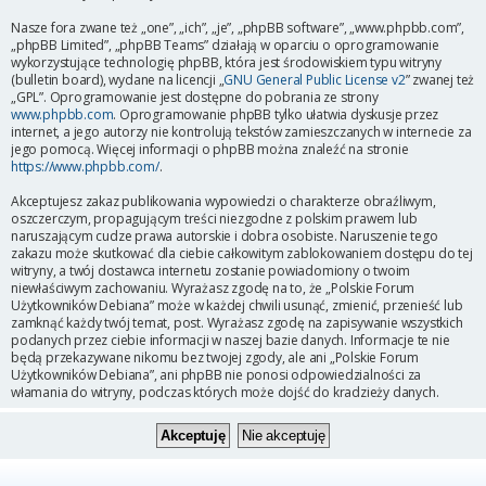
Nasze fora zwane też „one”, „ich”, „je”, „phpBB software”, „www.phpbb.com”,
„phpBB Limited”, „phpBB Teams” działają w oparciu o oprogramowanie
wykorzystujące technologię phpBB, która jest środowiskiem typu witryny
(bulletin board), wydane na licencji „
GNU General Public License v2
” zwanej też
„GPL”. Oprogramowanie jest dostępne do pobrania ze strony
www.phpbb.com
. Oprogramowanie phpBB tylko ułatwia dyskusje przez
internet, a jego autorzy nie kontrolują tekstów zamieszczanych w internecie za
jego pomocą. Więcej informacji o phpBB można znaleźć na stronie
https://www.phpbb.com/
.
Akceptujesz zakaz publikowania wypowiedzi o charakterze obraźliwym,
oszczerczym, propagującym treści niezgodne z polskim prawem lub
naruszającym cudze prawa autorskie i dobra osobiste. Naruszenie tego
zakazu może skutkować dla ciebie całkowitym zablokowaniem dostępu do tej
witryny, a twój dostawca internetu zostanie powiadomiony o twoim
niewłaściwym zachowaniu. Wyrażasz zgodę na to, że „Polskie Forum
Użytkowników Debiana” może w każdej chwili usunąć, zmienić, przenieść lub
zamknąć każdy twój temat, post. Wyrażasz zgodę na zapisywanie wszystkich
podanych przez ciebie informacji w naszej bazie danych. Informacje te nie
będą przekazywane nikomu bez twojej zgody, ale ani „Polskie Forum
Użytkowników Debiana”, ani phpBB nie ponosi odpowiedzialności za
włamania do witryny, podczas których może dojść do kradzieży danych.