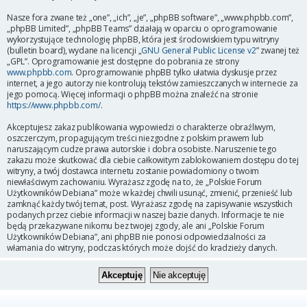
Nasze fora zwane też „one”, „ich”, „je”, „phpBB software”, „www.phpbb.com”,
„phpBB Limited”, „phpBB Teams” działają w oparciu o oprogramowanie
wykorzystujące technologię phpBB, która jest środowiskiem typu witryny
(bulletin board), wydane na licencji „
GNU General Public License v2
” zwanej też
„GPL”. Oprogramowanie jest dostępne do pobrania ze strony
www.phpbb.com
. Oprogramowanie phpBB tylko ułatwia dyskusje przez
internet, a jego autorzy nie kontrolują tekstów zamieszczanych w internecie za
jego pomocą. Więcej informacji o phpBB można znaleźć na stronie
https://www.phpbb.com/
.
Akceptujesz zakaz publikowania wypowiedzi o charakterze obraźliwym,
oszczerczym, propagującym treści niezgodne z polskim prawem lub
naruszającym cudze prawa autorskie i dobra osobiste. Naruszenie tego
zakazu może skutkować dla ciebie całkowitym zablokowaniem dostępu do tej
witryny, a twój dostawca internetu zostanie powiadomiony o twoim
niewłaściwym zachowaniu. Wyrażasz zgodę na to, że „Polskie Forum
Użytkowników Debiana” może w każdej chwili usunąć, zmienić, przenieść lub
zamknąć każdy twój temat, post. Wyrażasz zgodę na zapisywanie wszystkich
podanych przez ciebie informacji w naszej bazie danych. Informacje te nie
będą przekazywane nikomu bez twojej zgody, ale ani „Polskie Forum
Użytkowników Debiana”, ani phpBB nie ponosi odpowiedzialności za
włamania do witryny, podczas których może dojść do kradzieży danych.