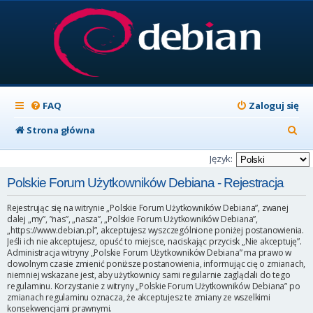
FAQ
Zaloguj się
S
Strona główna
z
Język:
u
Polskie Forum Użytkowników Debiana - Rejestracja
k
Rejestrując się na witrynie „Polskie Forum Użytkowników Debiana”, zwanej
a
dalej „my”, ”nas”, „nasza”, „Polskie Forum Użytkowników Debiana”,
„https://www.debian.pl”, akceptujesz wyszczególnione poniżej postanowienia.
j
Jeśli ich nie akceptujesz, opuść to miejsce, naciskając przycisk „Nie akceptuję”.
Administracja witryny „Polskie Forum Użytkowników Debiana” ma prawo w
dowolnym czasie zmienić poniższe postanowienia, informując cię o zmianach,
niemniej wskazane jest, aby użytkownicy sami regularnie zaglądali do tego
regulaminu. Korzystanie z witryny „Polskie Forum Użytkowników Debiana” po
zmianach regulaminu oznacza, że akceptujesz te zmiany ze wszelkimi
konsekwencjami prawnymi.