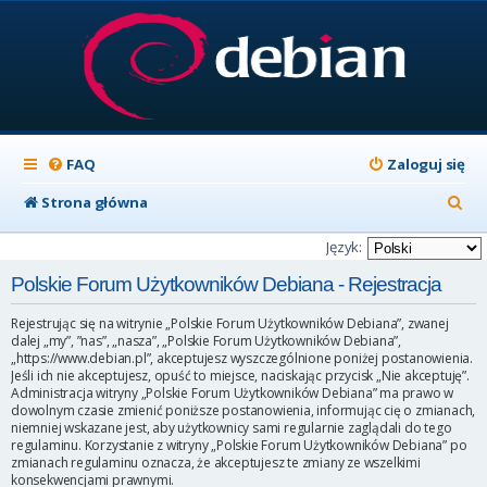
FAQ
Zaloguj się
S
Strona główna
z
Język:
u
Polskie Forum Użytkowników Debiana - Rejestracja
k
Rejestrując się na witrynie „Polskie Forum Użytkowników Debiana”, zwanej
a
dalej „my”, ”nas”, „nasza”, „Polskie Forum Użytkowników Debiana”,
„https://www.debian.pl”, akceptujesz wyszczególnione poniżej postanowienia.
j
Jeśli ich nie akceptujesz, opuść to miejsce, naciskając przycisk „Nie akceptuję”.
Administracja witryny „Polskie Forum Użytkowników Debiana” ma prawo w
dowolnym czasie zmienić poniższe postanowienia, informując cię o zmianach,
niemniej wskazane jest, aby użytkownicy sami regularnie zaglądali do tego
regulaminu. Korzystanie z witryny „Polskie Forum Użytkowników Debiana” po
zmianach regulaminu oznacza, że akceptujesz te zmiany ze wszelkimi
konsekwencjami prawnymi.