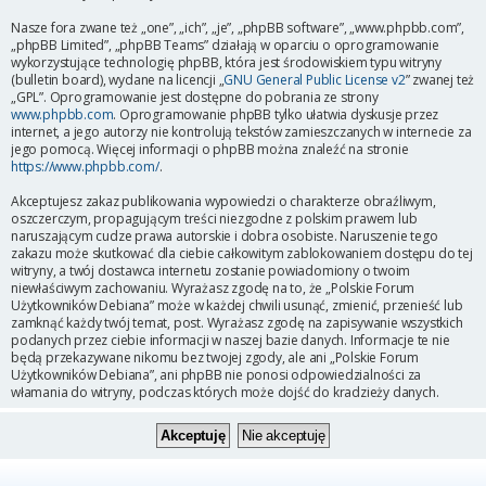
Nasze fora zwane też „one”, „ich”, „je”, „phpBB software”, „www.phpbb.com”,
„phpBB Limited”, „phpBB Teams” działają w oparciu o oprogramowanie
wykorzystujące technologię phpBB, która jest środowiskiem typu witryny
(bulletin board), wydane na licencji „
GNU General Public License v2
” zwanej też
„GPL”. Oprogramowanie jest dostępne do pobrania ze strony
www.phpbb.com
. Oprogramowanie phpBB tylko ułatwia dyskusje przez
internet, a jego autorzy nie kontrolują tekstów zamieszczanych w internecie za
jego pomocą. Więcej informacji o phpBB można znaleźć na stronie
https://www.phpbb.com/
.
Akceptujesz zakaz publikowania wypowiedzi o charakterze obraźliwym,
oszczerczym, propagującym treści niezgodne z polskim prawem lub
naruszającym cudze prawa autorskie i dobra osobiste. Naruszenie tego
zakazu może skutkować dla ciebie całkowitym zablokowaniem dostępu do tej
witryny, a twój dostawca internetu zostanie powiadomiony o twoim
niewłaściwym zachowaniu. Wyrażasz zgodę na to, że „Polskie Forum
Użytkowników Debiana” może w każdej chwili usunąć, zmienić, przenieść lub
zamknąć każdy twój temat, post. Wyrażasz zgodę na zapisywanie wszystkich
podanych przez ciebie informacji w naszej bazie danych. Informacje te nie
będą przekazywane nikomu bez twojej zgody, ale ani „Polskie Forum
Użytkowników Debiana”, ani phpBB nie ponosi odpowiedzialności za
włamania do witryny, podczas których może dojść do kradzieży danych.