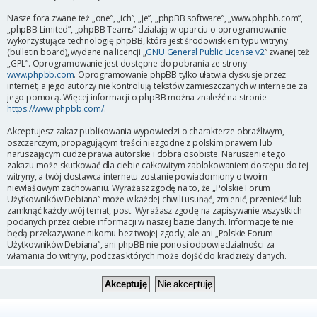
Nasze fora zwane też „one”, „ich”, „je”, „phpBB software”, „www.phpbb.com”,
„phpBB Limited”, „phpBB Teams” działają w oparciu o oprogramowanie
wykorzystujące technologię phpBB, która jest środowiskiem typu witryny
(bulletin board), wydane na licencji „
GNU General Public License v2
” zwanej też
„GPL”. Oprogramowanie jest dostępne do pobrania ze strony
www.phpbb.com
. Oprogramowanie phpBB tylko ułatwia dyskusje przez
internet, a jego autorzy nie kontrolują tekstów zamieszczanych w internecie za
jego pomocą. Więcej informacji o phpBB można znaleźć na stronie
https://www.phpbb.com/
.
Akceptujesz zakaz publikowania wypowiedzi o charakterze obraźliwym,
oszczerczym, propagującym treści niezgodne z polskim prawem lub
naruszającym cudze prawa autorskie i dobra osobiste. Naruszenie tego
zakazu może skutkować dla ciebie całkowitym zablokowaniem dostępu do tej
witryny, a twój dostawca internetu zostanie powiadomiony o twoim
niewłaściwym zachowaniu. Wyrażasz zgodę na to, że „Polskie Forum
Użytkowników Debiana” może w każdej chwili usunąć, zmienić, przenieść lub
zamknąć każdy twój temat, post. Wyrażasz zgodę na zapisywanie wszystkich
podanych przez ciebie informacji w naszej bazie danych. Informacje te nie
będą przekazywane nikomu bez twojej zgody, ale ani „Polskie Forum
Użytkowników Debiana”, ani phpBB nie ponosi odpowiedzialności za
włamania do witryny, podczas których może dojść do kradzieży danych.