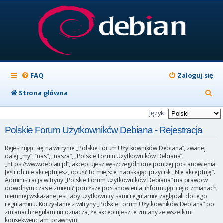
FAQ
Zaloguj się
S
Strona główna
z
Język:
u
Polskie Forum Użytkowników Debiana - Rejestracja
k
Rejestrując się na witrynie „Polskie Forum Użytkowników Debiana”, zwanej
a
dalej „my”, ”nas”, „nasza”, „Polskie Forum Użytkowników Debiana”,
„https://www.debian.pl”, akceptujesz wyszczególnione poniżej postanowienia.
j
Jeśli ich nie akceptujesz, opuść to miejsce, naciskając przycisk „Nie akceptuję”.
Administracja witryny „Polskie Forum Użytkowników Debiana” ma prawo w
dowolnym czasie zmienić poniższe postanowienia, informując cię o zmianach,
niemniej wskazane jest, aby użytkownicy sami regularnie zaglądali do tego
regulaminu. Korzystanie z witryny „Polskie Forum Użytkowników Debiana” po
zmianach regulaminu oznacza, że akceptujesz te zmiany ze wszelkimi
konsekwencjami prawnymi.