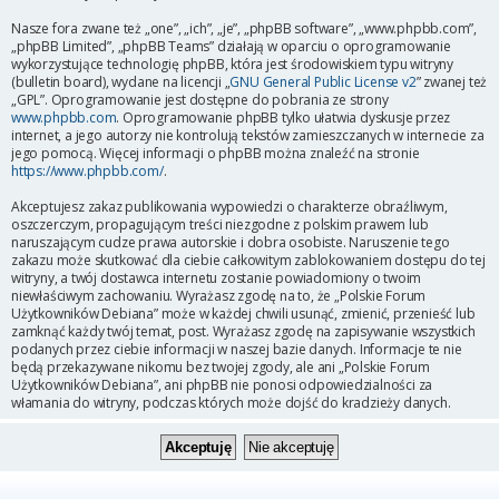
Nasze fora zwane też „one”, „ich”, „je”, „phpBB software”, „www.phpbb.com”,
„phpBB Limited”, „phpBB Teams” działają w oparciu o oprogramowanie
wykorzystujące technologię phpBB, która jest środowiskiem typu witryny
(bulletin board), wydane na licencji „
GNU General Public License v2
” zwanej też
„GPL”. Oprogramowanie jest dostępne do pobrania ze strony
www.phpbb.com
. Oprogramowanie phpBB tylko ułatwia dyskusje przez
internet, a jego autorzy nie kontrolują tekstów zamieszczanych w internecie za
jego pomocą. Więcej informacji o phpBB można znaleźć na stronie
https://www.phpbb.com/
.
Akceptujesz zakaz publikowania wypowiedzi o charakterze obraźliwym,
oszczerczym, propagującym treści niezgodne z polskim prawem lub
naruszającym cudze prawa autorskie i dobra osobiste. Naruszenie tego
zakazu może skutkować dla ciebie całkowitym zablokowaniem dostępu do tej
witryny, a twój dostawca internetu zostanie powiadomiony o twoim
niewłaściwym zachowaniu. Wyrażasz zgodę na to, że „Polskie Forum
Użytkowników Debiana” może w każdej chwili usunąć, zmienić, przenieść lub
zamknąć każdy twój temat, post. Wyrażasz zgodę na zapisywanie wszystkich
podanych przez ciebie informacji w naszej bazie danych. Informacje te nie
będą przekazywane nikomu bez twojej zgody, ale ani „Polskie Forum
Użytkowników Debiana”, ani phpBB nie ponosi odpowiedzialności za
włamania do witryny, podczas których może dojść do kradzieży danych.