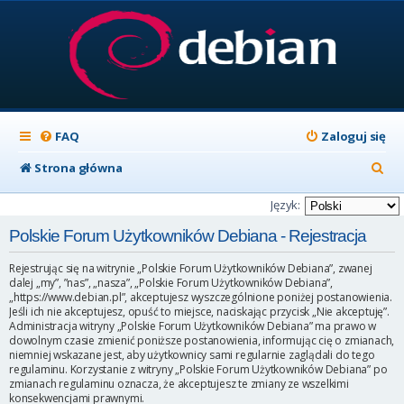
FAQ
Zaloguj się
S
Strona główna
z
Język:
u
Polskie Forum Użytkowników Debiana - Rejestracja
k
Rejestrując się na witrynie „Polskie Forum Użytkowników Debiana”, zwanej
a
dalej „my”, ”nas”, „nasza”, „Polskie Forum Użytkowników Debiana”,
„https://www.debian.pl”, akceptujesz wyszczególnione poniżej postanowienia.
j
Jeśli ich nie akceptujesz, opuść to miejsce, naciskając przycisk „Nie akceptuję”.
Administracja witryny „Polskie Forum Użytkowników Debiana” ma prawo w
dowolnym czasie zmienić poniższe postanowienia, informując cię o zmianach,
niemniej wskazane jest, aby użytkownicy sami regularnie zaglądali do tego
regulaminu. Korzystanie z witryny „Polskie Forum Użytkowników Debiana” po
zmianach regulaminu oznacza, że akceptujesz te zmiany ze wszelkimi
konsekwencjami prawnymi.