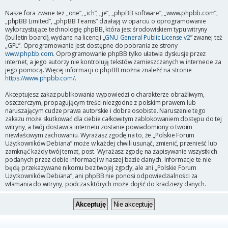
Nasze fora zwane też „one”, „ich”, „je”, „phpBB software”, „www.phpbb.com”,
„phpBB Limited”, „phpBB Teams” działają w oparciu o oprogramowanie
wykorzystujące technologię phpBB, która jest środowiskiem typu witryny
(bulletin board), wydane na licencji „
GNU General Public License v2
” zwanej też
„GPL”. Oprogramowanie jest dostępne do pobrania ze strony
www.phpbb.com
. Oprogramowanie phpBB tylko ułatwia dyskusje przez
internet, a jego autorzy nie kontrolują tekstów zamieszczanych w internecie za
jego pomocą. Więcej informacji o phpBB można znaleźć na stronie
https://www.phpbb.com/
.
Akceptujesz zakaz publikowania wypowiedzi o charakterze obraźliwym,
oszczerczym, propagującym treści niezgodne z polskim prawem lub
naruszającym cudze prawa autorskie i dobra osobiste. Naruszenie tego
zakazu może skutkować dla ciebie całkowitym zablokowaniem dostępu do tej
witryny, a twój dostawca internetu zostanie powiadomiony o twoim
niewłaściwym zachowaniu. Wyrażasz zgodę na to, że „Polskie Forum
Użytkowników Debiana” może w każdej chwili usunąć, zmienić, przenieść lub
zamknąć każdy twój temat, post. Wyrażasz zgodę na zapisywanie wszystkich
podanych przez ciebie informacji w naszej bazie danych. Informacje te nie
będą przekazywane nikomu bez twojej zgody, ale ani „Polskie Forum
Użytkowników Debiana”, ani phpBB nie ponosi odpowiedzialności za
włamania do witryny, podczas których może dojść do kradzieży danych.