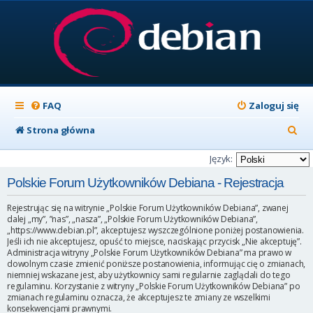
FAQ
Zaloguj się
S
Strona główna
z
Język:
u
Polskie Forum Użytkowników Debiana - Rejestracja
k
Rejestrując się na witrynie „Polskie Forum Użytkowników Debiana”, zwanej
a
dalej „my”, ”nas”, „nasza”, „Polskie Forum Użytkowników Debiana”,
„https://www.debian.pl”, akceptujesz wyszczególnione poniżej postanowienia.
j
Jeśli ich nie akceptujesz, opuść to miejsce, naciskając przycisk „Nie akceptuję”.
Administracja witryny „Polskie Forum Użytkowników Debiana” ma prawo w
dowolnym czasie zmienić poniższe postanowienia, informując cię o zmianach,
niemniej wskazane jest, aby użytkownicy sami regularnie zaglądali do tego
regulaminu. Korzystanie z witryny „Polskie Forum Użytkowników Debiana” po
zmianach regulaminu oznacza, że akceptujesz te zmiany ze wszelkimi
konsekwencjami prawnymi.