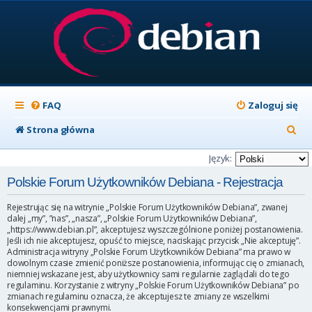
FAQ
Zaloguj się
S
Strona główna
z
Język:
u
Polskie Forum Użytkowników Debiana - Rejestracja
k
Rejestrując się na witrynie „Polskie Forum Użytkowników Debiana”, zwanej
a
dalej „my”, ”nas”, „nasza”, „Polskie Forum Użytkowników Debiana”,
„https://www.debian.pl”, akceptujesz wyszczególnione poniżej postanowienia.
j
Jeśli ich nie akceptujesz, opuść to miejsce, naciskając przycisk „Nie akceptuję”.
Administracja witryny „Polskie Forum Użytkowników Debiana” ma prawo w
dowolnym czasie zmienić poniższe postanowienia, informując cię o zmianach,
niemniej wskazane jest, aby użytkownicy sami regularnie zaglądali do tego
regulaminu. Korzystanie z witryny „Polskie Forum Użytkowników Debiana” po
zmianach regulaminu oznacza, że akceptujesz te zmiany ze wszelkimi
konsekwencjami prawnymi.