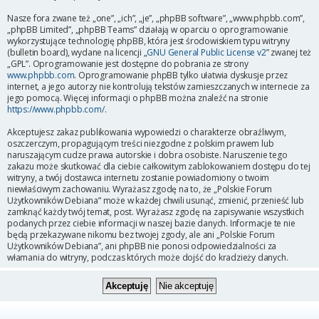
Nasze fora zwane też „one”, „ich”, „je”, „phpBB software”, „www.phpbb.com”,
„phpBB Limited”, „phpBB Teams” działają w oparciu o oprogramowanie
wykorzystujące technologię phpBB, która jest środowiskiem typu witryny
(bulletin board), wydane na licencji „
GNU General Public License v2
” zwanej też
„GPL”. Oprogramowanie jest dostępne do pobrania ze strony
www.phpbb.com
. Oprogramowanie phpBB tylko ułatwia dyskusje przez
internet, a jego autorzy nie kontrolują tekstów zamieszczanych w internecie za
jego pomocą. Więcej informacji o phpBB można znaleźć na stronie
https://www.phpbb.com/
.
Akceptujesz zakaz publikowania wypowiedzi o charakterze obraźliwym,
oszczerczym, propagującym treści niezgodne z polskim prawem lub
naruszającym cudze prawa autorskie i dobra osobiste. Naruszenie tego
zakazu może skutkować dla ciebie całkowitym zablokowaniem dostępu do tej
witryny, a twój dostawca internetu zostanie powiadomiony o twoim
niewłaściwym zachowaniu. Wyrażasz zgodę na to, że „Polskie Forum
Użytkowników Debiana” może w każdej chwili usunąć, zmienić, przenieść lub
zamknąć każdy twój temat, post. Wyrażasz zgodę na zapisywanie wszystkich
podanych przez ciebie informacji w naszej bazie danych. Informacje te nie
będą przekazywane nikomu bez twojej zgody, ale ani „Polskie Forum
Użytkowników Debiana”, ani phpBB nie ponosi odpowiedzialności za
włamania do witryny, podczas których może dojść do kradzieży danych.