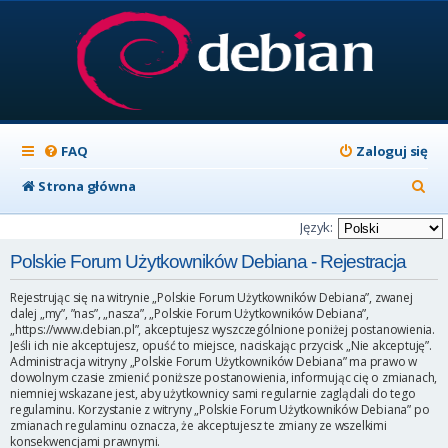
FAQ
Zaloguj się
S
Strona główna
z
Język:
u
Polskie Forum Użytkowników Debiana - Rejestracja
k
Rejestrując się na witrynie „Polskie Forum Użytkowników Debiana”, zwanej
a
dalej „my”, ”nas”, „nasza”, „Polskie Forum Użytkowników Debiana”,
„https://www.debian.pl”, akceptujesz wyszczególnione poniżej postanowienia.
j
Jeśli ich nie akceptujesz, opuść to miejsce, naciskając przycisk „Nie akceptuję”.
Administracja witryny „Polskie Forum Użytkowników Debiana” ma prawo w
dowolnym czasie zmienić poniższe postanowienia, informując cię o zmianach,
niemniej wskazane jest, aby użytkownicy sami regularnie zaglądali do tego
regulaminu. Korzystanie z witryny „Polskie Forum Użytkowników Debiana” po
zmianach regulaminu oznacza, że akceptujesz te zmiany ze wszelkimi
konsekwencjami prawnymi.