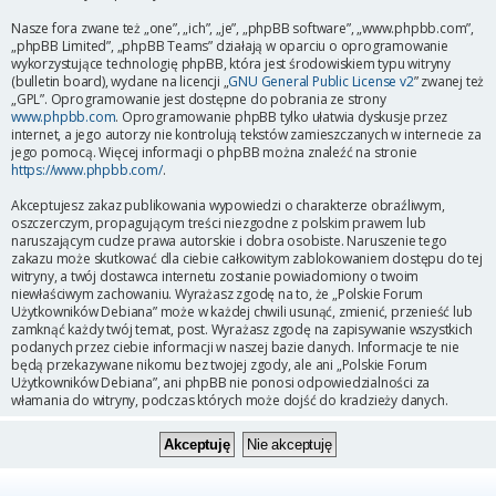
Nasze fora zwane też „one”, „ich”, „je”, „phpBB software”, „www.phpbb.com”,
„phpBB Limited”, „phpBB Teams” działają w oparciu o oprogramowanie
wykorzystujące technologię phpBB, która jest środowiskiem typu witryny
(bulletin board), wydane na licencji „
GNU General Public License v2
” zwanej też
„GPL”. Oprogramowanie jest dostępne do pobrania ze strony
www.phpbb.com
. Oprogramowanie phpBB tylko ułatwia dyskusje przez
internet, a jego autorzy nie kontrolują tekstów zamieszczanych w internecie za
jego pomocą. Więcej informacji o phpBB można znaleźć na stronie
https://www.phpbb.com/
.
Akceptujesz zakaz publikowania wypowiedzi o charakterze obraźliwym,
oszczerczym, propagującym treści niezgodne z polskim prawem lub
naruszającym cudze prawa autorskie i dobra osobiste. Naruszenie tego
zakazu może skutkować dla ciebie całkowitym zablokowaniem dostępu do tej
witryny, a twój dostawca internetu zostanie powiadomiony o twoim
niewłaściwym zachowaniu. Wyrażasz zgodę na to, że „Polskie Forum
Użytkowników Debiana” może w każdej chwili usunąć, zmienić, przenieść lub
zamknąć każdy twój temat, post. Wyrażasz zgodę na zapisywanie wszystkich
podanych przez ciebie informacji w naszej bazie danych. Informacje te nie
będą przekazywane nikomu bez twojej zgody, ale ani „Polskie Forum
Użytkowników Debiana”, ani phpBB nie ponosi odpowiedzialności za
włamania do witryny, podczas których może dojść do kradzieży danych.