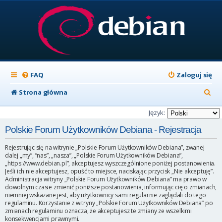
FAQ
Zaloguj się
S
Strona główna
z
Język:
u
Polskie Forum Użytkowników Debiana - Rejestracja
k
Rejestrując się na witrynie „Polskie Forum Użytkowników Debiana”, zwanej
a
dalej „my”, ”nas”, „nasza”, „Polskie Forum Użytkowników Debiana”,
„https://www.debian.pl”, akceptujesz wyszczególnione poniżej postanowienia.
j
Jeśli ich nie akceptujesz, opuść to miejsce, naciskając przycisk „Nie akceptuję”.
Administracja witryny „Polskie Forum Użytkowników Debiana” ma prawo w
dowolnym czasie zmienić poniższe postanowienia, informując cię o zmianach,
niemniej wskazane jest, aby użytkownicy sami regularnie zaglądali do tego
regulaminu. Korzystanie z witryny „Polskie Forum Użytkowników Debiana” po
zmianach regulaminu oznacza, że akceptujesz te zmiany ze wszelkimi
konsekwencjami prawnymi.