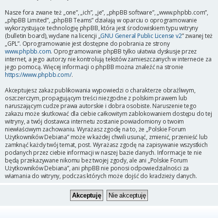
Nasze fora zwane też „one”, „ich”, „je”, „phpBB software”, „www.phpbb.com”,
„phpBB Limited”, „phpBB Teams” działają w oparciu o oprogramowanie
wykorzystujące technologię phpBB, która jest środowiskiem typu witryny
(bulletin board), wydane na licencji „
GNU General Public License v2
” zwanej też
„GPL”. Oprogramowanie jest dostępne do pobrania ze strony
www.phpbb.com
. Oprogramowanie phpBB tylko ułatwia dyskusje przez
internet, a jego autorzy nie kontrolują tekstów zamieszczanych w internecie za
jego pomocą. Więcej informacji o phpBB można znaleźć na stronie
https://www.phpbb.com/
.
Akceptujesz zakaz publikowania wypowiedzi o charakterze obraźliwym,
oszczerczym, propagującym treści niezgodne z polskim prawem lub
naruszającym cudze prawa autorskie i dobra osobiste. Naruszenie tego
zakazu może skutkować dla ciebie całkowitym zablokowaniem dostępu do tej
witryny, a twój dostawca internetu zostanie powiadomiony o twoim
niewłaściwym zachowaniu. Wyrażasz zgodę na to, że „Polskie Forum
Użytkowników Debiana” może w każdej chwili usunąć, zmienić, przenieść lub
zamknąć każdy twój temat, post. Wyrażasz zgodę na zapisywanie wszystkich
podanych przez ciebie informacji w naszej bazie danych. Informacje te nie
będą przekazywane nikomu bez twojej zgody, ale ani „Polskie Forum
Użytkowników Debiana”, ani phpBB nie ponosi odpowiedzialności za
włamania do witryny, podczas których może dojść do kradzieży danych.