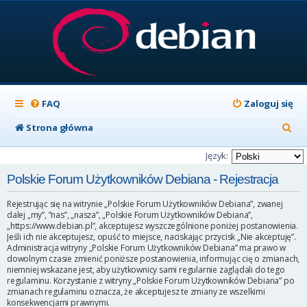
FAQ
Zaloguj się
S
Strona główna
z
Język:
u
Polskie Forum Użytkowników Debiana - Rejestracja
k
Rejestrując się na witrynie „Polskie Forum Użytkowników Debiana”, zwanej
a
dalej „my”, ”nas”, „nasza”, „Polskie Forum Użytkowników Debiana”,
„https://www.debian.pl”, akceptujesz wyszczególnione poniżej postanowienia.
j
Jeśli ich nie akceptujesz, opuść to miejsce, naciskając przycisk „Nie akceptuję”.
Administracja witryny „Polskie Forum Użytkowników Debiana” ma prawo w
dowolnym czasie zmienić poniższe postanowienia, informując cię o zmianach,
niemniej wskazane jest, aby użytkownicy sami regularnie zaglądali do tego
regulaminu. Korzystanie z witryny „Polskie Forum Użytkowników Debiana” po
zmianach regulaminu oznacza, że akceptujesz te zmiany ze wszelkimi
konsekwencjami prawnymi.