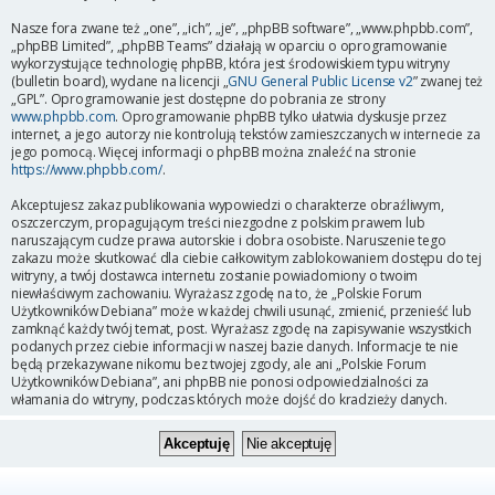
Nasze fora zwane też „one”, „ich”, „je”, „phpBB software”, „www.phpbb.com”,
„phpBB Limited”, „phpBB Teams” działają w oparciu o oprogramowanie
wykorzystujące technologię phpBB, która jest środowiskiem typu witryny
(bulletin board), wydane na licencji „
GNU General Public License v2
” zwanej też
„GPL”. Oprogramowanie jest dostępne do pobrania ze strony
www.phpbb.com
. Oprogramowanie phpBB tylko ułatwia dyskusje przez
internet, a jego autorzy nie kontrolują tekstów zamieszczanych w internecie za
jego pomocą. Więcej informacji o phpBB można znaleźć na stronie
https://www.phpbb.com/
.
Akceptujesz zakaz publikowania wypowiedzi o charakterze obraźliwym,
oszczerczym, propagującym treści niezgodne z polskim prawem lub
naruszającym cudze prawa autorskie i dobra osobiste. Naruszenie tego
zakazu może skutkować dla ciebie całkowitym zablokowaniem dostępu do tej
witryny, a twój dostawca internetu zostanie powiadomiony o twoim
niewłaściwym zachowaniu. Wyrażasz zgodę na to, że „Polskie Forum
Użytkowników Debiana” może w każdej chwili usunąć, zmienić, przenieść lub
zamknąć każdy twój temat, post. Wyrażasz zgodę na zapisywanie wszystkich
podanych przez ciebie informacji w naszej bazie danych. Informacje te nie
będą przekazywane nikomu bez twojej zgody, ale ani „Polskie Forum
Użytkowników Debiana”, ani phpBB nie ponosi odpowiedzialności za
włamania do witryny, podczas których może dojść do kradzieży danych.