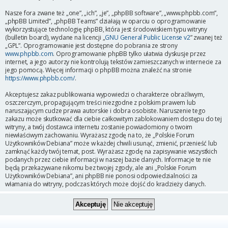
Nasze fora zwane też „one”, „ich”, „je”, „phpBB software”, „www.phpbb.com”,
„phpBB Limited”, „phpBB Teams” działają w oparciu o oprogramowanie
wykorzystujące technologię phpBB, która jest środowiskiem typu witryny
(bulletin board), wydane na licencji „
GNU General Public License v2
” zwanej też
„GPL”. Oprogramowanie jest dostępne do pobrania ze strony
www.phpbb.com
. Oprogramowanie phpBB tylko ułatwia dyskusje przez
internet, a jego autorzy nie kontrolują tekstów zamieszczanych w internecie za
jego pomocą. Więcej informacji o phpBB można znaleźć na stronie
https://www.phpbb.com/
.
Akceptujesz zakaz publikowania wypowiedzi o charakterze obraźliwym,
oszczerczym, propagującym treści niezgodne z polskim prawem lub
naruszającym cudze prawa autorskie i dobra osobiste. Naruszenie tego
zakazu może skutkować dla ciebie całkowitym zablokowaniem dostępu do tej
witryny, a twój dostawca internetu zostanie powiadomiony o twoim
niewłaściwym zachowaniu. Wyrażasz zgodę na to, że „Polskie Forum
Użytkowników Debiana” może w każdej chwili usunąć, zmienić, przenieść lub
zamknąć każdy twój temat, post. Wyrażasz zgodę na zapisywanie wszystkich
podanych przez ciebie informacji w naszej bazie danych. Informacje te nie
będą przekazywane nikomu bez twojej zgody, ale ani „Polskie Forum
Użytkowników Debiana”, ani phpBB nie ponosi odpowiedzialności za
włamania do witryny, podczas których może dojść do kradzieży danych.