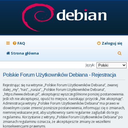
FAQ
Zaloguj się
S
Strona główna
z
Język:
u
Polskie Forum Użytkowników Debiana - Rejestracja
k
Rejestrując się na witrynie „Polskie Forum Użytkowników Debiana”, zwanej
a
dalej „my”, ”nas”, „nasza”, „Polskie Forum Użytkowników Debiana”,
„https://www.debian.pl”, akceptujesz wyszczególnione poniżej postanowienia.
j
Jeśli ich nie akceptujesz, opuść to miejsce, naciskając przycisk „Nie akceptuję”.
Administracja witryny „Polskie Forum Użytkowników Debiana” ma prawo w
dowolnym czasie zmienić poniższe postanowienia, informując cię o zmianach,
niemniej wskazane jest, aby użytkownicy sami regularnie zaglądali do tego
regulaminu. Korzystanie z witryny „Polskie Forum Użytkowników Debiana” po
zmianach regulaminu oznacza, że akceptujesz te zmiany ze wszelkimi
konsekwencjami prawnymi.