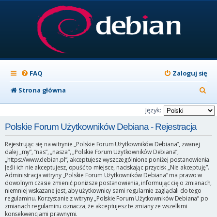
FAQ
Zaloguj się
S
Strona główna
z
Język:
u
Polskie Forum Użytkowników Debiana - Rejestracja
k
Rejestrując się na witrynie „Polskie Forum Użytkowników Debiana”, zwanej
a
dalej „my”, ”nas”, „nasza”, „Polskie Forum Użytkowników Debiana”,
„https://www.debian.pl”, akceptujesz wyszczególnione poniżej postanowienia.
j
Jeśli ich nie akceptujesz, opuść to miejsce, naciskając przycisk „Nie akceptuję”.
Administracja witryny „Polskie Forum Użytkowników Debiana” ma prawo w
dowolnym czasie zmienić poniższe postanowienia, informując cię o zmianach,
niemniej wskazane jest, aby użytkownicy sami regularnie zaglądali do tego
regulaminu. Korzystanie z witryny „Polskie Forum Użytkowników Debiana” po
zmianach regulaminu oznacza, że akceptujesz te zmiany ze wszelkimi
konsekwencjami prawnymi.