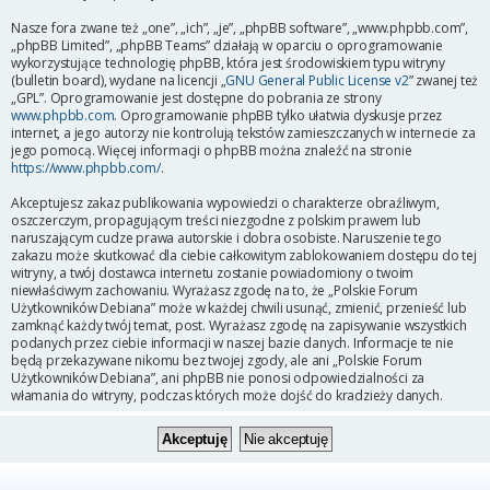
Nasze fora zwane też „one”, „ich”, „je”, „phpBB software”, „www.phpbb.com”,
„phpBB Limited”, „phpBB Teams” działają w oparciu o oprogramowanie
wykorzystujące technologię phpBB, która jest środowiskiem typu witryny
(bulletin board), wydane na licencji „
GNU General Public License v2
” zwanej też
„GPL”. Oprogramowanie jest dostępne do pobrania ze strony
www.phpbb.com
. Oprogramowanie phpBB tylko ułatwia dyskusje przez
internet, a jego autorzy nie kontrolują tekstów zamieszczanych w internecie za
jego pomocą. Więcej informacji o phpBB można znaleźć na stronie
https://www.phpbb.com/
.
Akceptujesz zakaz publikowania wypowiedzi o charakterze obraźliwym,
oszczerczym, propagującym treści niezgodne z polskim prawem lub
naruszającym cudze prawa autorskie i dobra osobiste. Naruszenie tego
zakazu może skutkować dla ciebie całkowitym zablokowaniem dostępu do tej
witryny, a twój dostawca internetu zostanie powiadomiony o twoim
niewłaściwym zachowaniu. Wyrażasz zgodę na to, że „Polskie Forum
Użytkowników Debiana” może w każdej chwili usunąć, zmienić, przenieść lub
zamknąć każdy twój temat, post. Wyrażasz zgodę na zapisywanie wszystkich
podanych przez ciebie informacji w naszej bazie danych. Informacje te nie
będą przekazywane nikomu bez twojej zgody, ale ani „Polskie Forum
Użytkowników Debiana”, ani phpBB nie ponosi odpowiedzialności za
włamania do witryny, podczas których może dojść do kradzieży danych.