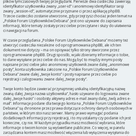
plików tymczasowych twojej przeglądarki. Pierwsze dwa ciasteczka zawierają
identyfikator użytkownika zwany „user-id” i anonimowy identyfikator sesji
zwany „session-id”, automatycznie przyznane ci przez aplikację phpBB.
Trzecie ciasteczko zostanie utworzone, gdy przejrzysz chociaż jeden temat na
„Polskie Forum Użytkowników Debiana”. Jest ono używane do zapisania
informacji, które tematy zostały przez ciebie przeczytane i służy do ułatwienia
ci nawigacji na forum.
W czasie przeglądania „Polskie Forum Użytkowników Debiana” możemy też
utworzyć ciasteczka niezależne od oprogramowania phpBB, ale ich ten
dokument nie dotyczy – ma on opisywać tylko strony stworzone przez
oprogramowanie phpBB. Drugi sposób, w jaki zbieramy informacje o tobie,
to dane wysyłane przez ciebie do nas. Mogą być to między innymi posty
napisane przez ciebie jako anonimowy użytkownik zwane dalej „anonimowe
posty”, konta użytkownika założone na „Polskie Forum Użytkowników
Debiana” zwane dalej „twoje konto” i posty napisane przez ciebie po
rejestracji i zalogowaniu zwane dalej „twoje posty”.
Twoje konto będzie zawierać przynajmniej unikalną identyfikacyjną nazwę
zwaną dalej „twoja nazwa użytkownika”, hasło używane do logowania zwane
dalej „twoje hasło” i osobisty aktywny adres e-mail zwany dalej „twój adres e-
mail”. Informacje podane dla twojego konta na „Polskie Forum Użytkowników
Debiana” są chronione przez prawa dotyczące ochrony danych osobowych w
państwie, w którym stoi nasz serwer. Mamy prawo wymagać podania
dodatkowych informacji przy rejestracji, i to my ustalamy czy podanie ich jest
konieczne, czy nie. W każdym przypadku masz możliwość wybrania, które
informacje o twoim koncie są wyświetlane publicznie. Co więcej, w panelu
zarządzania kontem masz możliwość włączenia lub wyłączenia wysyłania do