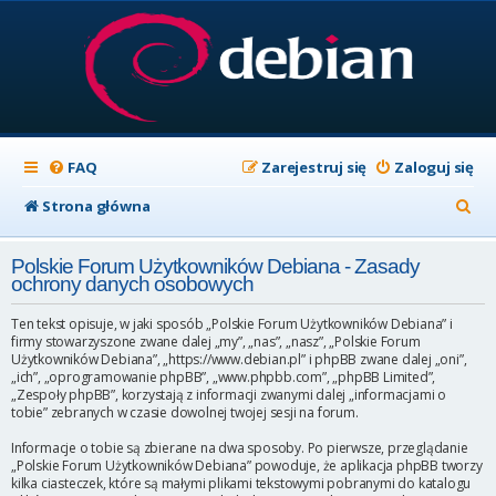
FAQ
Zarejestruj się
Zaloguj się
S
Strona główna
z
Polskie Forum Użytkowników Debiana - Zasady
u
ochrony danych osobowych
k
Ten tekst opisuje, w jaki sposób „Polskie Forum Użytkowników Debiana” i
a
firmy stowarzyszone zwane dalej „my”, „nas”, „nasz”, „Polskie Forum
Użytkowników Debiana”, „https://www.debian.pl” i phpBB zwane dalej „oni”,
j
„ich”, „oprogramowanie phpBB”, „www.phpbb.com”, „phpBB Limited”,
„Zespoły phpBB”, korzystają z informacji zwanymi dalej „informacjami o
tobie” zebranych w czasie dowolnej twojej sesji na forum.
Informacje o tobie są zbierane na dwa sposoby. Po pierwsze, przeglądanie
„Polskie Forum Użytkowników Debiana” powoduje, że aplikacja phpBB tworzy
kilka ciasteczek, które są małymi plikami tekstowymi pobranymi do katalogu