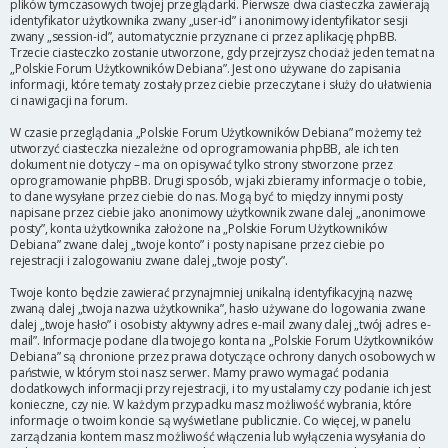
plików tymczasowych twojej przeglądarki. Pierwsze dwa ciasteczka zawierają
identyfikator użytkownika zwany „user-id” i anonimowy identyfikator sesji
zwany „session-id”, automatycznie przyznane ci przez aplikację phpBB.
Trzecie ciasteczko zostanie utworzone, gdy przejrzysz chociaż jeden temat na
„Polskie Forum Użytkowników Debiana”. Jest ono używane do zapisania
informacji, które tematy zostały przez ciebie przeczytane i służy do ułatwienia
ci nawigacji na forum.
W czasie przeglądania „Polskie Forum Użytkowników Debiana” możemy też
utworzyć ciasteczka niezależne od oprogramowania phpBB, ale ich ten
dokument nie dotyczy – ma on opisywać tylko strony stworzone przez
oprogramowanie phpBB. Drugi sposób, w jaki zbieramy informacje o tobie,
to dane wysyłane przez ciebie do nas. Mogą być to między innymi posty
napisane przez ciebie jako anonimowy użytkownik zwane dalej „anonimowe
posty”, konta użytkownika założone na „Polskie Forum Użytkowników
Debiana” zwane dalej „twoje konto” i posty napisane przez ciebie po
rejestracji i zalogowaniu zwane dalej „twoje posty”.
Twoje konto będzie zawierać przynajmniej unikalną identyfikacyjną nazwę
zwaną dalej „twoja nazwa użytkownika”, hasło używane do logowania zwane
dalej „twoje hasło” i osobisty aktywny adres e-mail zwany dalej „twój adres e-
mail”. Informacje podane dla twojego konta na „Polskie Forum Użytkowników
Debiana” są chronione przez prawa dotyczące ochrony danych osobowych w
państwie, w którym stoi nasz serwer. Mamy prawo wymagać podania
dodatkowych informacji przy rejestracji, i to my ustalamy czy podanie ich jest
konieczne, czy nie. W każdym przypadku masz możliwość wybrania, które
informacje o twoim koncie są wyświetlane publicznie. Co więcej, w panelu
zarządzania kontem masz możliwość włączenia lub wyłączenia wysyłania do