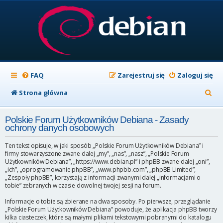
FAQ
Zarejestruj się
Zaloguj się
S
Strona główna
z
Polskie Forum Użytkowników Debiana - Zasady
u
ochrony danych osobowych
k
Ten tekst opisuje, w jaki sposób „Polskie Forum Użytkowników Debiana” i
a
firmy stowarzyszone zwane dalej „my”, „nas”, „nasz”, „Polskie Forum
Użytkowników Debiana”, „https://www.debian.pl” i phpBB zwane dalej „oni”,
j
„ich”, „oprogramowanie phpBB”, „www.phpbb.com”, „phpBB Limited”,
„Zespoły phpBB”, korzystają z informacji zwanymi dalej „informacjami o
tobie” zebranych w czasie dowolnej twojej sesji na forum.
Informacje o tobie są zbierane na dwa sposoby. Po pierwsze, przeglądanie
„Polskie Forum Użytkowników Debiana” powoduje, że aplikacja phpBB tworzy
kilka ciasteczek, które są małymi plikami tekstowymi pobranymi do katalogu