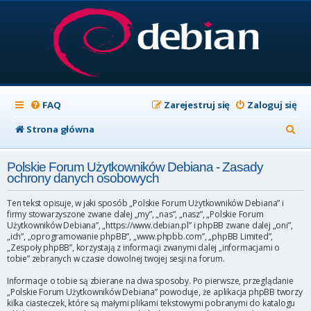
FAQ
Zarejestruj się
Zaloguj się
S
Strona główna
z
Polskie Forum Użytkowników Debiana - Zasady
u
ochrony danych osobowych
k
Ten tekst opisuje, w jaki sposób „Polskie Forum Użytkowników Debiana” i
a
firmy stowarzyszone zwane dalej „my”, „nas”, „nasz”, „Polskie Forum
Użytkowników Debiana”, „https://www.debian.pl” i phpBB zwane dalej „oni”,
j
„ich”, „oprogramowanie phpBB”, „www.phpbb.com”, „phpBB Limited”,
„Zespoły phpBB”, korzystają z informacji zwanymi dalej „informacjami o
tobie” zebranych w czasie dowolnej twojej sesji na forum.
Informacje o tobie są zbierane na dwa sposoby. Po pierwsze, przeglądanie
„Polskie Forum Użytkowników Debiana” powoduje, że aplikacja phpBB tworzy
kilka ciasteczek, które są małymi plikami tekstowymi pobranymi do katalogu