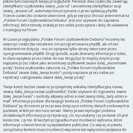
plików tymczasowych twojej przeglądarki. Pierwsze dwa ciasteczka zawierają
identyfikator użytkownika zwany „user-id” i anonimowy identyfikator sesji
zwany „session-id”, automatycznie przyznane ci przez aplikację phpBB.
Trzecie ciasteczko zostanie utworzone, gdy przejrzysz chociaż jeden temat na
„Polskie Forum Użytkowników Debiana”. Jest ono używane do zapisania
informacji, które tematy zostały przez ciebie przeczytane i służy do ułatwienia
ci nawigacji na forum.
W czasie przeglądania „Polskie Forum Użytkowników Debiana” możemy też
utworzyć ciasteczka niezależne od oprogramowania phpBB, ale ich ten
dokument nie dotyczy – ma on opisywać tylko strony stworzone przez
oprogramowanie phpBB. Drugi sposób, w jaki zbieramy informacje o tobie,
to dane wysyłane przez ciebie do nas. Mogą być to między innymi posty
napisane przez ciebie jako anonimowy użytkownik zwane dalej „anonimowe
posty”, konta użytkownika założone na „Polskie Forum Użytkowników
Debiana” zwane dalej „twoje konto” i posty napisane przez ciebie po
rejestracji i zalogowaniu zwane dalej „twoje posty”.
Twoje konto będzie zawierać przynajmniej unikalną identyfikacyjną nazwę
zwaną dalej „twoja nazwa użytkownika”, hasło używane do logowania zwane
dalej „twoje hasło” i osobisty aktywny adres e-mail zwany dalej „twój adres e-
mail”. Informacje podane dla twojego konta na „Polskie Forum Użytkowników
Debiana” są chronione przez prawa dotyczące ochrony danych osobowych w
państwie, w którym stoi nasz serwer. Mamy prawo wymagać podania
dodatkowych informacji przy rejestracji, i to my ustalamy czy podanie ich jest
konieczne, czy nie. W każdym przypadku masz możliwość wybrania, które
informacje o twoim koncie są wyświetlane publicznie. Co więcej, w panelu
zarządzania kontem masz możliwość włączenia lub wyłączenia wysyłania do