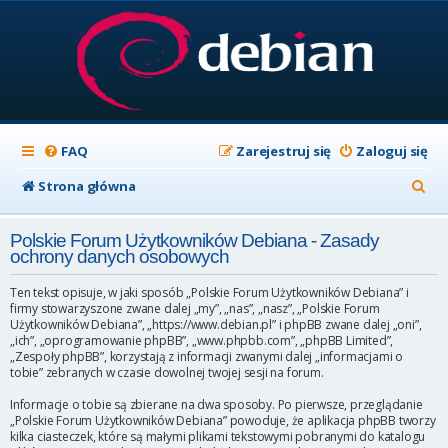
FAQ
Zarejestruj się
Zaloguj się
S
Strona główna
z
Polskie Forum Użytkowników Debiana - Zasady
u
ochrony danych osobowych
k
Ten tekst opisuje, w jaki sposób „Polskie Forum Użytkowników Debiana” i
a
firmy stowarzyszone zwane dalej „my”, „nas”, „nasz”, „Polskie Forum
Użytkowników Debiana”, „https://www.debian.pl” i phpBB zwane dalej „oni”,
j
„ich”, „oprogramowanie phpBB”, „www.phpbb.com”, „phpBB Limited”,
„Zespoły phpBB”, korzystają z informacji zwanymi dalej „informacjami o
tobie” zebranych w czasie dowolnej twojej sesji na forum.
Informacje o tobie są zbierane na dwa sposoby. Po pierwsze, przeglądanie
„Polskie Forum Użytkowników Debiana” powoduje, że aplikacja phpBB tworzy
kilka ciasteczek, które są małymi plikami tekstowymi pobranymi do katalogu