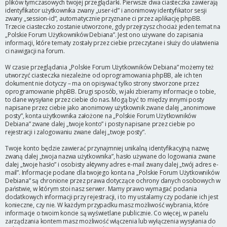
plików tymczasowych twojej przeglądarki. Pierwsze dwa ciasteczka zawierają
identyfikator użytkownika zwany „user-id” i anonimowy identyfikator sesji
zwany „session-id”, automatycznie przyznane ci przez aplikację phpBB.
Trzecie ciasteczko zostanie utworzone, gdy przejrzysz chociaż jeden temat na
„Polskie Forum Użytkowników Debiana”. Jest ono używane do zapisania
informacji, które tematy zostały przez ciebie przeczytane i służy do ułatwienia
ci nawigacji na forum.
W czasie przeglądania „Polskie Forum Użytkowników Debiana” możemy też
utworzyć ciasteczka niezależne od oprogramowania phpBB, ale ich ten
dokument nie dotyczy – ma on opisywać tylko strony stworzone przez
oprogramowanie phpBB. Drugi sposób, w jaki zbieramy informacje o tobie,
to dane wysyłane przez ciebie do nas. Mogą być to między innymi posty
napisane przez ciebie jako anonimowy użytkownik zwane dalej „anonimowe
posty”, konta użytkownika założone na „Polskie Forum Użytkowników
Debiana” zwane dalej „twoje konto” i posty napisane przez ciebie po
rejestracji i zalogowaniu zwane dalej „twoje posty”.
Twoje konto będzie zawierać przynajmniej unikalną identyfikacyjną nazwę
zwaną dalej „twoja nazwa użytkownika”, hasło używane do logowania zwane
dalej „twoje hasło” i osobisty aktywny adres e-mail zwany dalej „twój adres e-
mail”. Informacje podane dla twojego konta na „Polskie Forum Użytkowników
Debiana” są chronione przez prawa dotyczące ochrony danych osobowych w
państwie, w którym stoi nasz serwer. Mamy prawo wymagać podania
dodatkowych informacji przy rejestracji, i to my ustalamy czy podanie ich jest
konieczne, czy nie. W każdym przypadku masz możliwość wybrania, które
informacje o twoim koncie są wyświetlane publicznie. Co więcej, w panelu
zarządzania kontem masz możliwość włączenia lub wyłączenia wysyłania do