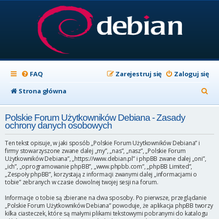
FAQ
Zarejestruj się
Zaloguj się
S
Strona główna
z
Polskie Forum Użytkowników Debiana - Zasady
u
ochrony danych osobowych
k
Ten tekst opisuje, w jaki sposób „Polskie Forum Użytkowników Debiana” i
a
firmy stowarzyszone zwane dalej „my”, „nas”, „nasz”, „Polskie Forum
Użytkowników Debiana”, „https://www.debian.pl” i phpBB zwane dalej „oni”,
j
„ich”, „oprogramowanie phpBB”, „www.phpbb.com”, „phpBB Limited”,
„Zespoły phpBB”, korzystają z informacji zwanymi dalej „informacjami o
tobie” zebranych w czasie dowolnej twojej sesji na forum.
Informacje o tobie są zbierane na dwa sposoby. Po pierwsze, przeglądanie
„Polskie Forum Użytkowników Debiana” powoduje, że aplikacja phpBB tworzy
kilka ciasteczek, które są małymi plikami tekstowymi pobranymi do katalogu