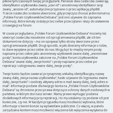
plików tymczasowych twojej przeglądarki. Pierwsze dwa ciasteczka zawierają
identyfikator użytkownika zwany „user-id” i anonimowy identyfikator sesji
zwany „session-id”, automatycznie przyznane ci przez aplikację phpBB.
Trzecie ciasteczko zostanie utworzone, gdy przejrzysz chociaż jeden temat na
„Polskie Forum Użytkowników Debiana”. Jest ono używane do zapisania
informacji, które tematy zostały przez ciebie przeczytane i służy do ułatwienia
ci nawigacji na forum.
W czasie przeglądania „Polskie Forum Użytkowników Debiana” możemy też
utworzyć ciasteczka niezależne od oprogramowania phpBB, ale ich ten
dokument nie dotyczy – ma on opisywać tylko strony stworzone przez
oprogramowanie phpBB. Drugi sposób, w jaki zbieramy informacje o tobie,
to dane wysyłane przez ciebie do nas. Mogą być to między innymi posty
napisane przez ciebie jako anonimowy użytkownik zwane dalej „anonimowe
posty”, konta użytkownika założone na „Polskie Forum Użytkowników
Debiana” zwane dalej „twoje konto” i posty napisane przez ciebie po
rejestracji i zalogowaniu zwane dalej „twoje posty”.
Twoje konto będzie zawierać przynajmniej unikalną identyfikacyjną nazwę
zwaną dalej „twoja nazwa użytkownika”, hasło używane do logowania zwane
dalej „twoje hasło” i osobisty aktywny adres e-mail zwany dalej „twój adres e-
mail”. Informacje podane dla twojego konta na „Polskie Forum Użytkowników
Debiana” są chronione przez prawa dotyczące ochrony danych osobowych w
państwie, w którym stoi nasz serwer. Mamy prawo wymagać podania
dodatkowych informacji przy rejestracji, i to my ustalamy czy podanie ich jest
konieczne, czy nie. W każdym przypadku masz możliwość wybrania, które
informacje o twoim koncie są wyświetlane publicznie. Co więcej, w panelu
zarządzania kontem masz możliwość włączenia lub wyłączenia wysyłania do