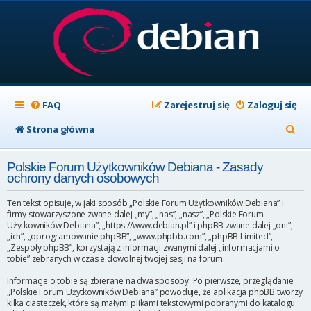
FAQ
Zarejestruj się
Zaloguj się
S
Strona główna
z
Polskie Forum Użytkowników Debiana - Zasady
u
ochrony danych osobowych
k
Ten tekst opisuje, w jaki sposób „Polskie Forum Użytkowników Debiana” i
a
firmy stowarzyszone zwane dalej „my”, „nas”, „nasz”, „Polskie Forum
Użytkowników Debiana”, „https://www.debian.pl” i phpBB zwane dalej „oni”,
j
„ich”, „oprogramowanie phpBB”, „www.phpbb.com”, „phpBB Limited”,
„Zespoły phpBB”, korzystają z informacji zwanymi dalej „informacjami o
tobie” zebranych w czasie dowolnej twojej sesji na forum.
Informacje o tobie są zbierane na dwa sposoby. Po pierwsze, przeglądanie
„Polskie Forum Użytkowników Debiana” powoduje, że aplikacja phpBB tworzy
kilka ciasteczek, które są małymi plikami tekstowymi pobranymi do katalogu