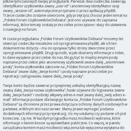
plików tymczasowych twojej przeglądarki. Pierwsze dwa ciasteczka zawierają
identyfikator użytkownika zwany „user-id” i anonimowy identyfikator sesji
zwany „session-id”, automatycznie przyznane ci przez aplikację phpBB.
Trzecie ciasteczko zostanie utworzone, gdy przejrzysz chociaż jeden temat na
„Polskie Forum Użytkowników Debiana”. Jest ono używane do zapisania
informacji, które tematy zostały przez ciebie przeczytane i służy do ułatwienia
ci nawigacji na forum.
W czasie przeglądania „Polskie Forum Użytkowników Debiana” możemy też
utworzyć ciasteczka niezależne od oprogramowania phpBB, ale ich ten
dokument nie dotyczy – ma on opisywać tylko strony stworzone przez
oprogramowanie phpBB. Drugi sposób, w jaki zbieramy informacje o tobie,
to dane wysyłane przez ciebie do nas. Mogą być to między innymi posty
napisane przez ciebie jako anonimowy użytkownik zwane dalej „anonimowe
posty”, konta użytkownika założone na „Polskie Forum Użytkowników
Debiana” zwane dalej „twoje konto” i posty napisane przez ciebie po
rejestracji i zalogowaniu zwane dalej „twoje posty”.
Twoje konto będzie zawierać przynajmniej unikalną identyfikacyjną nazwę
zwaną dalej „twoja nazwa użytkownika”, hasło używane do logowania zwane
dalej „twoje hasło” i osobisty aktywny adres e-mail zwany dalej „twój adres e-
mail”. Informacje podane dla twojego konta na „Polskie Forum Użytkowników
Debiana” są chronione przez prawa dotyczące ochrony danych osobowych w
państwie, w którym stoi nasz serwer. Mamy prawo wymagać podania
dodatkowych informacji przy rejestracji, i to my ustalamy czy podanie ich jest
konieczne, czy nie. W każdym przypadku masz możliwość wybrania, które
informacje o twoim koncie są wyświetlane publicznie. Co więcej, w panelu
zarządzania kontem masz możliwość włączenia lub wyłączenia wysyłania do