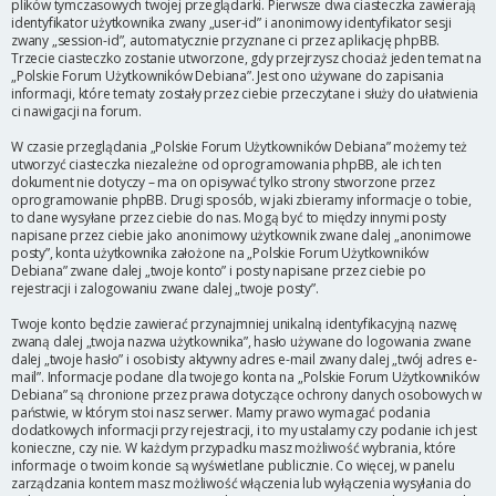
plików tymczasowych twojej przeglądarki. Pierwsze dwa ciasteczka zawierają
identyfikator użytkownika zwany „user-id” i anonimowy identyfikator sesji
zwany „session-id”, automatycznie przyznane ci przez aplikację phpBB.
Trzecie ciasteczko zostanie utworzone, gdy przejrzysz chociaż jeden temat na
„Polskie Forum Użytkowników Debiana”. Jest ono używane do zapisania
informacji, które tematy zostały przez ciebie przeczytane i służy do ułatwienia
ci nawigacji na forum.
W czasie przeglądania „Polskie Forum Użytkowników Debiana” możemy też
utworzyć ciasteczka niezależne od oprogramowania phpBB, ale ich ten
dokument nie dotyczy – ma on opisywać tylko strony stworzone przez
oprogramowanie phpBB. Drugi sposób, w jaki zbieramy informacje o tobie,
to dane wysyłane przez ciebie do nas. Mogą być to między innymi posty
napisane przez ciebie jako anonimowy użytkownik zwane dalej „anonimowe
posty”, konta użytkownika założone na „Polskie Forum Użytkowników
Debiana” zwane dalej „twoje konto” i posty napisane przez ciebie po
rejestracji i zalogowaniu zwane dalej „twoje posty”.
Twoje konto będzie zawierać przynajmniej unikalną identyfikacyjną nazwę
zwaną dalej „twoja nazwa użytkownika”, hasło używane do logowania zwane
dalej „twoje hasło” i osobisty aktywny adres e-mail zwany dalej „twój adres e-
mail”. Informacje podane dla twojego konta na „Polskie Forum Użytkowników
Debiana” są chronione przez prawa dotyczące ochrony danych osobowych w
państwie, w którym stoi nasz serwer. Mamy prawo wymagać podania
dodatkowych informacji przy rejestracji, i to my ustalamy czy podanie ich jest
konieczne, czy nie. W każdym przypadku masz możliwość wybrania, które
informacje o twoim koncie są wyświetlane publicznie. Co więcej, w panelu
zarządzania kontem masz możliwość włączenia lub wyłączenia wysyłania do