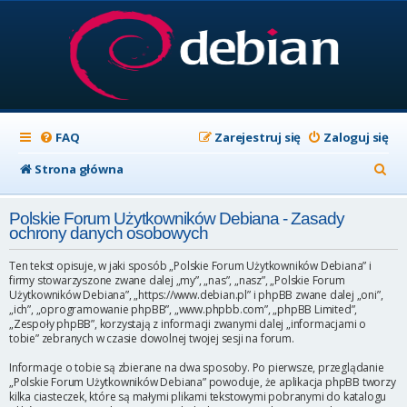
FAQ
Zarejestruj się
Zaloguj się
S
Strona główna
z
Polskie Forum Użytkowników Debiana - Zasady
u
ochrony danych osobowych
k
Ten tekst opisuje, w jaki sposób „Polskie Forum Użytkowników Debiana” i
a
firmy stowarzyszone zwane dalej „my”, „nas”, „nasz”, „Polskie Forum
Użytkowników Debiana”, „https://www.debian.pl” i phpBB zwane dalej „oni”,
j
„ich”, „oprogramowanie phpBB”, „www.phpbb.com”, „phpBB Limited”,
„Zespoły phpBB”, korzystają z informacji zwanymi dalej „informacjami o
tobie” zebranych w czasie dowolnej twojej sesji na forum.
Informacje o tobie są zbierane na dwa sposoby. Po pierwsze, przeglądanie
„Polskie Forum Użytkowników Debiana” powoduje, że aplikacja phpBB tworzy
kilka ciasteczek, które są małymi plikami tekstowymi pobranymi do katalogu