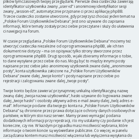
plików tymczasowych twojej przeglądarki. Pierwsze dwa ciasteczka zawierają
identyfikator użytkownika zwany „user-id” i anonimowy identyfikator sesji
zwany „session-id”, automatycznie przyznane ci przez aplikację phpBB.
Trzecie ciasteczko zostanie utworzone, gdy przejrzysz chociaż jeden temat na
„Polskie Forum Użytkowników Debiana”. Jest ono używane do zapisania
informacji, które tematy zostały przez ciebie przeczytane i służy do ułatwienia
ci nawigacji na forum.
W czasie przeglądania „Polskie Forum Użytkowników Debiana” możemy też
utworzyć ciasteczka niezależne od oprogramowania phpBB, ale ich ten
dokument nie dotyczy – ma on opisywać tylko strony stworzone przez
oprogramowanie phpBB. Drugi sposób, w jaki zbieramy informacje o tobie,
to dane wysyłane przez ciebie do nas. Mogą być to między innymi posty
napisane przez ciebie jako anonimowy użytkownik zwane dalej „anonimowe
posty”, konta użytkownika założone na „Polskie Forum Użytkowników
Debiana” zwane dalej „twoje konto” i posty napisane przez ciebie po
rejestracji i zalogowaniu zwane dalej „twoje posty”.
Twoje konto będzie zawierać przynajmniej unikalną identyfikacyjną nazwę
zwaną dalej „twoja nazwa użytkownika”, hasło używane do logowania zwane
dalej „twoje hasło” i osobisty aktywny adres e-mail zwany dalej „twój adres e-
mail”. Informacje podane dla twojego konta na „Polskie Forum Użytkowników
Debiana” są chronione przez prawa dotyczące ochrony danych osobowych w
państwie, w którym stoi nasz serwer. Mamy prawo wymagać podania
dodatkowych informacji przy rejestracji, i to my ustalamy czy podanie ich jest
konieczne, czy nie. W każdym przypadku masz możliwość wybrania, które
informacje o twoim koncie są wyświetlane publicznie. Co więcej, w panelu
zarządzania kontem masz możliwość włączenia lub wyłączenia wysyłania do