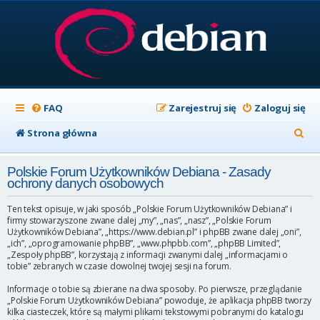
FAQ
Zarejestruj się
Zaloguj się
S
Strona główna
z
Polskie Forum Użytkowników Debiana - Zasady
u
ochrony danych osobowych
k
Ten tekst opisuje, w jaki sposób „Polskie Forum Użytkowników Debiana” i
a
firmy stowarzyszone zwane dalej „my”, „nas”, „nasz”, „Polskie Forum
Użytkowników Debiana”, „https://www.debian.pl” i phpBB zwane dalej „oni”,
j
„ich”, „oprogramowanie phpBB”, „www.phpbb.com”, „phpBB Limited”,
„Zespoły phpBB”, korzystają z informacji zwanymi dalej „informacjami o
tobie” zebranych w czasie dowolnej twojej sesji na forum.
Informacje o tobie są zbierane na dwa sposoby. Po pierwsze, przeglądanie
„Polskie Forum Użytkowników Debiana” powoduje, że aplikacja phpBB tworzy
kilka ciasteczek, które są małymi plikami tekstowymi pobranymi do katalogu