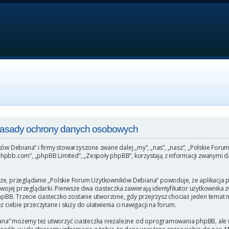
 Zasady ochrony danych osobowych
ków Debiana” i firmy stowarzyszone zwane dalej „my”, „nas”, „nasz”, „Polskie For
hpbb.com”, „phpBB Limited”, „Zespoły phpBB”, korzystają z informacji zwanymi da
ze, przeglądanie „Polskie Forum Użytkowników Debiana” powoduje, że aplikacja ph
ej przeglądarki. Pierwsze dwa ciasteczka zawierają identyfikator użytkownika zw
phpBB. Trzecie ciasteczko zostanie utworzone, gdy przejrzysz chociaż jeden temat
 ciebie przeczytane i służy do ułatwienia ci nawigacji na forum.
na” możemy też utworzyć ciasteczka niezależne od oprogramowania phpBB, ale i