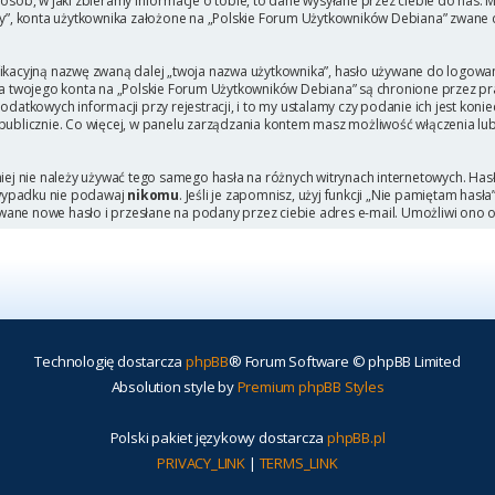
b, w jaki zbieramy informacje o tobie, to dane wysyłane przez ciebie do nas. M
, konta użytkownika założone na „Polskie Forum Użytkowników Debiana” zwane dal
ikacyjną nazwę zwaną dalej „twoja nazwa użytkownika”, hasło używane do logowani
 dla twojego konta na „Polskie Forum Użytkowników Debiana” są chronione przez
tkowych informacji przy rejestracji, i to my ustalamy czy podanie ich jest kon
 publicznie. Co więcej, w panelu zarządzania kontem masz możliwość włączenia lu
niej nie należy używać tego samego hasła na różnych witrynach internetowych. Has
 wypadku nie podawaj
nikomu
. Jeśli je zapomnisz, użyj funkcji „Nie pamiętam hasł
wane nowe hasło i przesłane na podany przez ciebie adres e-mail. Umożliwi ono 
Technologię dostarcza
phpBB
® Forum Software © phpBB Limited
Absolution style by
Premium phpBB Styles
Polski pakiet językowy dostarcza
phpBB.pl
PRIVACY_LINK
|
TERMS_LINK