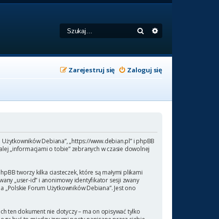
Szukaj
Wyszukiwanie zaa
Zarejestruj się
Zaloguj się
um Użytkowników Debiana”, „https://www.debian.pl” i phpBB
lej „informacjami o tobie” zebranych w czasie dowolnej
pBB tworzy kilka ciasteczek, które są małymi plikami
any „user-id” i anonimowy identyfikator sesji zwany
 na „Polskie Forum Użytkowników Debiana”. Jest ono
ch ten dokument nie dotyczy – ma on opisywać tylko