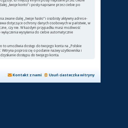
ogą być to między innymi posty napisane przez ciebie
ej „twoje konto” i posty napisane przez ciebie po
a zwane dalej „twoje hasło” i osobisty aktywny adres e-
 prawa dotyczące ochrony danych osobowych w państwie, w
ieczne, czy nie. W każdym przypadku masz możliwość
b wyłączenia wysyłania do ciebie automatycznie
ło to umożliwia dostęp do twojego konta na „Polskie
a”. Witryna poprosi cię o podanie nazwy użytkownika i
odzyskanie dostępu do twojego konta.
Kontakt z nami
Usuń ciasteczka witryny