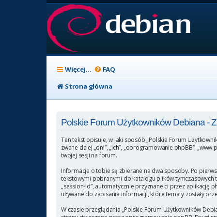
Więcej…
FAQ
Strona główna
Polskie Forum Użytkowników Debiana -
Ten tekst opisuje, w jaki sposób „Polskie Forum Użytkowni
zwane dalej „oni”, „ich”, „oprogramowanie phpBB”, „www.p
twojej sesji na forum.
Informacje o tobie są zbierane na dwa sposoby. Po pierws
tekstowymi pobranymi do katalogu plików tymczasowych twoj
„session-id”, automatycznie przyznane ci przez aplikację 
używane do zapisania informacji, które tematy zostały przez
W czasie przeglądania „Polskie Forum Użytkowników Debia