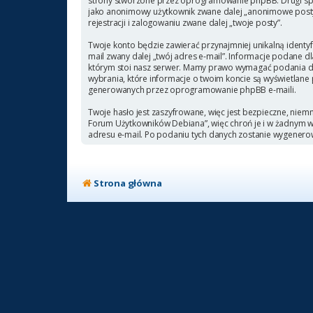
strony stworzone przez oprogramowanie phpBB. Drugi sposó
jako anonimowy użytkownik zwane dalej „anonimowe posty”
rejestracji i zalogowaniu zwane dalej „twoje posty”.
Twoje konto będzie zawierać przynajmniej unikalną identyf
mail zwany dalej „twój adres e-mail”. Informacje podane
którym stoi nasz serwer. Mamy prawo wymagać podania doda
wybrania, które informacje o twoim koncie są wyświetlane
generowanych przez oprogramowanie phpBB e-maili.
Twoje hasło jest zaszyfrowane, więc jest bezpieczne, niem
Forum Użytkowników Debiana”, więc chroń je i w żadnym
adresu e-mail. Po podaniu tych danych zostanie wygenero
Strona główna