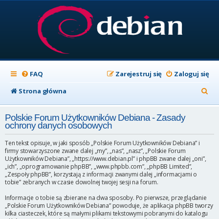
FAQ
Zarejestruj się
Zaloguj się
S
Strona główna
z
Polskie Forum Użytkowników Debiana - Zasady
u
ochrony danych osobowych
k
Ten tekst opisuje, w jaki sposób „Polskie Forum Użytkowników Debiana” i
a
firmy stowarzyszone zwane dalej „my”, „nas”, „nasz”, „Polskie Forum
Użytkowników Debiana”, „https://www.debian.pl” i phpBB zwane dalej „oni”,
j
„ich”, „oprogramowanie phpBB”, „www.phpbb.com”, „phpBB Limited”,
„Zespoły phpBB”, korzystają z informacji zwanymi dalej „informacjami o
tobie” zebranych w czasie dowolnej twojej sesji na forum.
Informacje o tobie są zbierane na dwa sposoby. Po pierwsze, przeglądanie
„Polskie Forum Użytkowników Debiana” powoduje, że aplikacja phpBB tworzy
kilka ciasteczek, które są małymi plikami tekstowymi pobranymi do katalogu