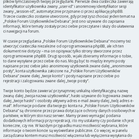
plików tymczasowych twojej przeglądarki. Pierwsze dwa ciasteczka zawierają
identyfikator użytkownika zwany „user-id” i anonimowy identyfikator sesji
zwany „session-id”, automatycznie przyznane ci przez aplikację phpBB.
Trzecie ciasteczko zostanie utworzone, gdy przejrzysz chociaż jeden temat na
„Polskie Forum Użytkowników Debiana”. Jest ono używane do zapisania
informacji, które tematy zostały przez ciebie przeczytane i służy do ułatwienia
ci nawigacji na forum.
W czasie przeglądania „Polskie Forum Użytkowników Debiana” możemy też
utworzyć ciasteczka niezależne od oprogramowania phpBB, ale ich ten
dokument nie dotyczy – ma on opisywać tylko strony stworzone przez
oprogramowanie phpBB. Drugi sposób, w jaki zbieramy informacje o tobie,
to dane wysyłane przez ciebie do nas. Mogą być to między innymi posty
napisane przez ciebie jako anonimowy użytkownik zwane dalej „anonimowe
posty”, konta użytkownika założone na „Polskie Forum Użytkowników
Debiana” zwane dalej „twoje konto” i posty napisane przez ciebie po
rejestracji i zalogowaniu zwane dalej „twoje posty”.
Twoje konto będzie zawierać przynajmniej unikalną identyfikacyjną nazwę
zwaną dalej „twoja nazwa użytkownika”, hasło używane do logowania zwane
dalej „twoje hasło” i osobisty aktywny adres e-mail zwany dalej „twój adres e-
mail”. Informacje podane dla twojego konta na „Polskie Forum Użytkowników
Debiana” są chronione przez prawa dotyczące ochrony danych osobowych w
państwie, w którym stoi nasz serwer. Mamy prawo wymagać podania
dodatkowych informacji przy rejestracji, i to my ustalamy czy podanie ich jest
konieczne, czy nie. W każdym przypadku masz możliwość wybrania, które
informacje o twoim koncie są wyświetlane publicznie. Co więcej, w panelu
zarządzania kontem masz możliwość włączenia lub wyłączenia wysyłania do