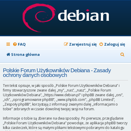
FAQ
Zarejestruj się
Zaloguj się
S
Strona główna
z
Polskie Forum Użytkowników Debiana - Zasady
u
ochrony danych osobowych
k
Ten tekst opisuje, w jaki sposób „Polskie Forum Użytkowników Debiana” i
a
firmy stowarzyszone zwane dalej „my”, „nas”, „nasz”, „Polskie Forum
Użytkowników Debiana”, „https://www.debian.pl” i phpBB zwane dalej „oni”,
j
„ich”, „oprogramowanie phpBB”, „www.phpbb.com”, „phpBB Limited”,
„Zespoły phpBB”, korzystają z informacji zwanymi dalej „informacjami o
tobie” zebranych w czasie dowolnej twojej sesji na forum.
Informacje o tobie są zbierane na dwa sposoby. Po pierwsze, przeglądanie
„Polskie Forum Użytkowników Debiana” powoduje, że aplikacja phpBB tworzy
kilka ciasteczek, które są małymi plikami tekstowymi pobranymi do katalogu