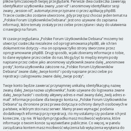
plików tymczasowych twojej przeglądarki. Pierwsze dwa ciasteczka zawierają
identyfikator użytkownika zwany „user-id” i anonimowy identyfikator sesji
zwany „session-id”, automatycznie przyznane ci przez aplikację phpBB.
Trzecie ciasteczko zostanie utworzone, gdy przejrzysz chociaż jeden temat na
„Polskie Forum Użytkowników Debiana”. Jest ono używane do zapisania
informacji, które tematy zostały przez ciebie przeczytane i służy do ułatwienia
ci nawigacji na forum.
W czasie przeglądania „Polskie Forum Użytkowników Debiana” możemy też
utworzyć ciasteczka niezależne od oprogramowania phpBB, ale ich ten
dokument nie dotyczy – ma on opisywać tylko strony stworzone przez
oprogramowanie phpBB. Drugi sposób, w jaki zbieramy informacje o tobie,
to dane wysyłane przez ciebie do nas. Mogą być to między innymi posty
napisane przez ciebie jako anonimowy użytkownik zwane dalej „anonimowe
posty”, konta użytkownika założone na „Polskie Forum Użytkowników
Debiana” zwane dalej „twoje konto” i posty napisane przez ciebie po
rejestracji i zalogowaniu zwane dalej „twoje posty”.
Twoje konto będzie zawierać przynajmniej unikalną identyfikacyjną nazwę
zwaną dalej „twoja nazwa użytkownika”, hasło używane do logowania zwane
dalej „twoje hasło” i osobisty aktywny adres e-mail zwany dalej „twój adres e-
mail”. Informacje podane dla twojego konta na „Polskie Forum Użytkowników
Debiana” są chronione przez prawa dotyczące ochrony danych osobowych w
państwie, w którym stoi nasz serwer. Mamy prawo wymagać podania
dodatkowych informacji przy rejestracji, i to my ustalamy czy podanie ich jest
konieczne, czy nie. W każdym przypadku masz możliwość wybrania, które
informacje o twoim koncie są wyświetlane publicznie. Co więcej, w panelu
zarządzania kontem masz możliwość włączenia lub wyłączenia wysyłania do