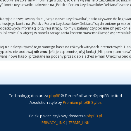
b, w jaki zbieramy informacje o tobie, to dane wysyłane przez ciebie do nas. M
, konta użytkownika założone na „Polskie Forum Użytkowników Debiana” zwane dal
ikacyjną nazwę zwaną dalej „twoja nazwa użytkownika”, hasło używane do logowani
 dla twojego konta na „Polskie Forum Użytkowników Debiana” są chronione przez
tkowych informacji przy rejestracji, i to my ustalamy czy podanie ich jest kon
 publicznie. Co więcej, w panelu zarządzania kontem masz możliwość włączenia lu
niej nie należy używać tego samego hasła na różnych witrynach internetowych. Has
 wypadku nie podawaj
nikomu
. Jeśli je zapomnisz, użyj funkcji „Nie pamiętam hasł
wane nowe hasło i przesłane na podany przez ciebie adres e-mail. Umożliwi ono 
Technologię dostarcza
phpBB
® Forum Software © phpBB Limited
Absolution style by
Premium phpBB Styles
Polski pakiet językowy dostarcza
phpBB.pl
PRIVACY_LINK
|
TERMS_LINK