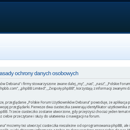
 Zasady ochrony danych osobowych
ków Debiana” i firmy stowarzyszone zwane dalej „my”, „nas”, „nasz”, „Polskie For
hpbb.com”, „phpBB Limited”, „Zespoły phpBB”, korzystają z informacji zwanymi da
ze, przeglądanie „Polskie Forum Użytkowników Debiana” powoduje, że aplikacja ph
ej przeglądarki. Pierwsze dwa ciasteczka zawierają identyfikator użytkownika zw
phpBB. Trzecie ciasteczko zostanie utworzone, gdy przejrzysz chociaż jeden temat
 ciebie przeczytane i służy do ułatwienia ci nawigacji na forum.
na” możemy też utworzyć ciasteczka niezależne od oprogramowania phpBB, ale i