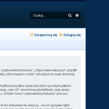
Szukaj
Wyszukiwanie zaa
Zarejestruj się
Zaloguj się
um Użytkowników Debiana”, „https://www.debian.pl” i phpBB
lej „informacjami o tobie” zebranych w czasie dowolnej
pBB tworzy kilka ciasteczek, które są małymi plikami
any „user-id” i anonimowy identyfikator sesji zwany
 na „Polskie Forum Użytkowników Debiana”. Jest ono
ch ten dokument nie dotyczy – ma on opisywać tylko