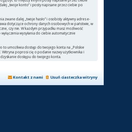
ogą być to między innymi posty napisane przez ciebie
ej „twoje konto” i posty napisane przez ciebie po
a zwane dalej „twoje hasło” i osobisty aktywny adres e-
 prawa dotyczące ochrony danych osobowych w państwie, w
ieczne, czy nie. W każdym przypadku masz możliwość
b wyłączenia wysyłania do ciebie automatycznie
ło to umożliwia dostęp do twojego konta na „Polskie
a”. Witryna poprosi cię o podanie nazwy użytkownika i
odzyskanie dostępu do twojego konta.
Kontakt z nami
Usuń ciasteczka witryny