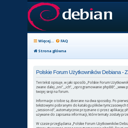
Więcej…
FAQ
Strona główna
Polskie Forum Użytkowników Debiana -
Ten tekst opisuje, w jaki sposób „Polskie Forum Użytkowni
zwane dalej „oni”, „ich”, „oprogramowanie phpBB”, „www.p
twojej sesji na forum.
Informacje o tobie są zbierane na dwa sposoby. Po pierws
tekstowymi pobranymi do katalogu plików tymczasowych twoj
„session-id”, automatycznie przyznane ci przez aplikację 
używane do zapisania informacji, które tematy zostały przez
W czasie przeglądania „Polskie Forum Użytkowników Debia