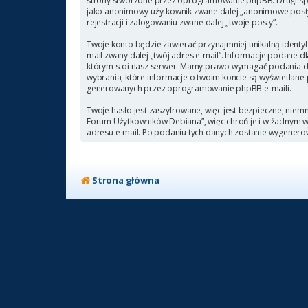
strony stworzone przez oprogramowanie phpBB. Drugi sposó
jako anonimowy użytkownik zwane dalej „anonimowe posty”
rejestracji i zalogowaniu zwane dalej „twoje posty”.
Twoje konto będzie zawierać przynajmniej unikalną identyf
mail zwany dalej „twój adres e-mail”. Informacje podane
którym stoi nasz serwer. Mamy prawo wymagać podania doda
wybrania, które informacje o twoim koncie są wyświetlane
generowanych przez oprogramowanie phpBB e-maili.
Twoje hasło jest zaszyfrowane, więc jest bezpieczne, niem
Forum Użytkowników Debiana”, więc chroń je i w żadnym
adresu e-mail. Po podaniu tych danych zostanie wygenero
Strona główna