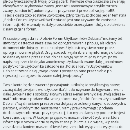
plików tymczasowych twojej przeglądarki. Pierwsze dwa ciasteczka zawierają
identyfikator użytkownika zwany „user-id” i anonimowy identyfikator sesji
zwany „session-id”, automatycznie przyznane ci przez aplikację phpBB.
Trzecie ciasteczko zostanie utworzone, gdy przejrzysz chociaż jeden temat na
„Polskie Forum Użytkowników Debiana”. Jest ono używane do zapisania
informacji, które tematy zostały przez ciebie przeczytane i służy do ułatwienia
ci nawigacji na forum.
W czasie przeglądania „Polskie Forum Użytkowników Debiana” możemy też
utworzyć ciasteczka niezależne od oprogramowania phpBB, ale ich ten
dokument nie dotyczy – ma on opisywać tylko strony stworzone przez
oprogramowanie phpBB. Drugi sposób, w jaki zbieramy informacje o tobie,
to dane wysyłane przez ciebie do nas. Mogą być to między innymi posty
napisane przez ciebie jako anonimowy użytkownik zwane dalej „anonimowe
posty”, konta użytkownika założone na „Polskie Forum Użytkowników
Debiana” zwane dalej „twoje konto” i posty napisane przez ciebie po
rejestracji i zalogowaniu zwane dalej „twoje posty”.
Twoje konto będzie zawierać przynajmniej unikalną identyfikacyjną nazwę
zwaną dalej „twoja nazwa użytkownika”, hasło używane do logowania zwane
dalej „twoje hasło” i osobisty aktywny adres e-mail zwany dalej „twój adres e-
mail”. Informacje podane dla twojego konta na „Polskie Forum Użytkowników
Debiana” są chronione przez prawa dotyczące ochrony danych osobowych w
państwie, w którym stoi nasz serwer. Mamy prawo wymagać podania
dodatkowych informacji przy rejestracji, i to my ustalamy czy podanie ich jest
konieczne, czy nie. W każdym przypadku masz możliwość wybrania, które
informacje o twoim koncie są wyświetlane publicznie. Co więcej, w panelu
zarządzania kontem masz możliwość włączenia lub wyłączenia wysyłania do