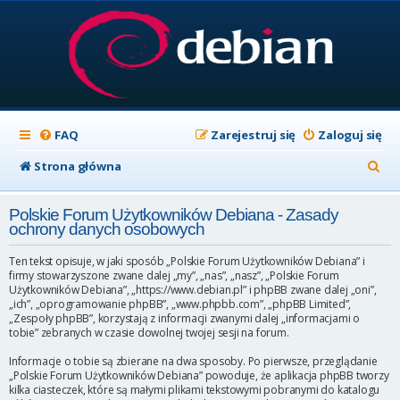
FAQ
Zarejestruj się
Zaloguj się
S
Strona główna
z
Polskie Forum Użytkowników Debiana - Zasady
u
ochrony danych osobowych
k
Ten tekst opisuje, w jaki sposób „Polskie Forum Użytkowników Debiana” i
a
firmy stowarzyszone zwane dalej „my”, „nas”, „nasz”, „Polskie Forum
Użytkowników Debiana”, „https://www.debian.pl” i phpBB zwane dalej „oni”,
j
„ich”, „oprogramowanie phpBB”, „www.phpbb.com”, „phpBB Limited”,
„Zespoły phpBB”, korzystają z informacji zwanymi dalej „informacjami o
tobie” zebranych w czasie dowolnej twojej sesji na forum.
Informacje o tobie są zbierane na dwa sposoby. Po pierwsze, przeglądanie
„Polskie Forum Użytkowników Debiana” powoduje, że aplikacja phpBB tworzy
kilka ciasteczek, które są małymi plikami tekstowymi pobranymi do katalogu