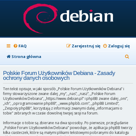
FAQ
Zarejestruj się
Zaloguj się
S
Strona główna
z
Polskie Forum Użytkowników Debiana - Zasady
u
ochrony danych osobowych
k
Ten tekst opisuje, w jaki sposób „Polskie Forum Użytkowników Debiana” i
a
firmy stowarzyszone zwane dalej „my”, „nas”, „nasz”, „Polskie Forum
Użytkowników Debiana”, „https://www.debian.pl” i phpBB zwane dalej „oni”,
j
„ich”, „oprogramowanie phpBB”, „www.phpbb.com”, „phpBB Limited”,
„Zespoły phpBB”, korzystają z informacji zwanymi dalej „informacjami o
tobie” zebranych w czasie dowolnej twojej sesji na forum.
Informacje o tobie są zbierane na dwa sposoby. Po pierwsze, przeglądanie
„Polskie Forum Użytkowników Debiana” powoduje, że aplikacja phpBB tworzy
kilka ciasteczek, które są małymi plikami tekstowymi pobranymi do katalogu