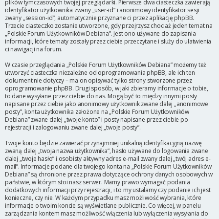
plików tymczasowych twojej przeglądarki. Pierwsze dwa ciasteczka zawierają
identyfikator użytkownika zwany „user-id” i anonimowy identyfikator sesji
zwany „session-id”, automatycznie przyznane ci przez aplikację phpBB.
Trzecie ciasteczko zostanie utworzone, gdy przejrzysz chociaż jeden temat na
„Polskie Forum Użytkowników Debiana”. Jest ono używane do zapisania
informacji, które tematy zostały przez ciebie przeczytane i służy do ułatwienia
ci nawigacji na forum.
W czasie przeglądania „Polskie Forum Użytkowników Debiana” możemy też
utworzyć ciasteczka niezależne od oprogramowania phpBB, ale ich ten
dokument nie dotyczy – ma on opisywać tylko strony stworzone przez
oprogramowanie phpBB. Drugi sposób, w jaki zbieramy informacje o tobie,
to dane wysyłane przez ciebie do nas. Mogą być to między innymi posty
napisane przez ciebie jako anonimowy użytkownik zwane dalej „anonimowe
posty”, konta użytkownika założone na „Polskie Forum Użytkowników
Debiana” zwane dalej „twoje konto” i posty napisane przez ciebie po
rejestracji i zalogowaniu zwane dalej „twoje posty”.
Twoje konto będzie zawierać przynajmniej unikalną identyfikacyjną nazwę
zwaną dalej „twoja nazwa użytkownika”, hasło używane do logowania zwane
dalej „twoje hasło” i osobisty aktywny adres e-mail zwany dalej „twój adres e-
mail”. Informacje podane dla twojego konta na „Polskie Forum Użytkowników
Debiana” są chronione przez prawa dotyczące ochrony danych osobowych w
państwie, w którym stoi nasz serwer. Mamy prawo wymagać podania
dodatkowych informacji przy rejestracji, i to my ustalamy czy podanie ich jest
konieczne, czy nie. W każdym przypadku masz możliwość wybrania, które
informacje o twoim koncie są wyświetlane publicznie. Co więcej, w panelu
zarządzania kontem masz możliwość włączenia lub wyłączenia wysyłania do