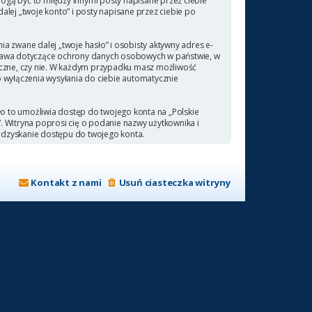
ogą być to między innymi posty napisane przez ciebie
ej „twoje konto” i posty napisane przez ciebie po
a zwane dalej „twoje hasło” i osobisty aktywny adres e-
 prawa dotyczące ochrony danych osobowych w państwie, w
ieczne, czy nie. W każdym przypadku masz możliwość
b wyłączenia wysyłania do ciebie automatycznie
ło to umożliwia dostęp do twojego konta na „Polskie
a”. Witryna poprosi cię o podanie nazwy użytkownika i
odzyskanie dostępu do twojego konta.
Kontakt z nami
Usuń ciasteczka witryny