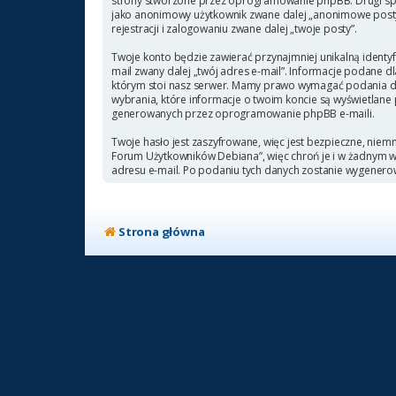
strony stworzone przez oprogramowanie phpBB. Drugi sposó
jako anonimowy użytkownik zwane dalej „anonimowe posty”
rejestracji i zalogowaniu zwane dalej „twoje posty”.
Twoje konto będzie zawierać przynajmniej unikalną identyf
mail zwany dalej „twój adres e-mail”. Informacje podane
którym stoi nasz serwer. Mamy prawo wymagać podania doda
wybrania, które informacje o twoim koncie są wyświetlane
generowanych przez oprogramowanie phpBB e-maili.
Twoje hasło jest zaszyfrowane, więc jest bezpieczne, niem
Forum Użytkowników Debiana”, więc chroń je i w żadnym
adresu e-mail. Po podaniu tych danych zostanie wygenero
Strona główna