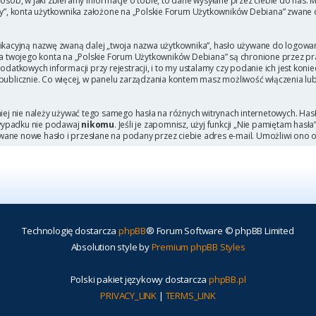
b, w jaki zbieramy informacje o tobie, to dane wysyłane przez ciebie do nas. M
, konta użytkownika założone na „Polskie Forum Użytkowników Debiana” zwane dal
ikacyjną nazwę zwaną dalej „twoja nazwa użytkownika”, hasło używane do logowani
 dla twojego konta na „Polskie Forum Użytkowników Debiana” są chronione przez
tkowych informacji przy rejestracji, i to my ustalamy czy podanie ich jest kon
 publicznie. Co więcej, w panelu zarządzania kontem masz możliwość włączenia lu
niej nie należy używać tego samego hasła na różnych witrynach internetowych. Has
 wypadku nie podawaj
nikomu
. Jeśli je zapomnisz, użyj funkcji „Nie pamiętam hasł
wane nowe hasło i przesłane na podany przez ciebie adres e-mail. Umożliwi ono 
Technologię dostarcza
phpBB
® Forum Software © phpBB Limited
Absolution style by
Premium phpBB Styles
Polski pakiet językowy dostarcza
phpBB.pl
PRIVACY_LINK
|
TERMS_LINK