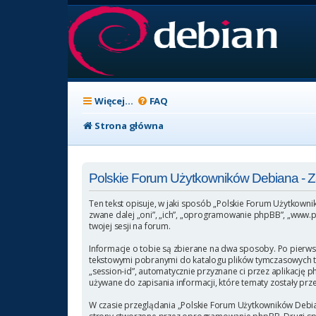
Więcej…
FAQ
Strona główna
Polskie Forum Użytkowników Debiana -
Ten tekst opisuje, w jaki sposób „Polskie Forum Użytkowni
zwane dalej „oni”, „ich”, „oprogramowanie phpBB”, „www.p
twojej sesji na forum.
Informacje o tobie są zbierane na dwa sposoby. Po pierws
tekstowymi pobranymi do katalogu plików tymczasowych twoj
„session-id”, automatycznie przyznane ci przez aplikację 
używane do zapisania informacji, które tematy zostały przez
W czasie przeglądania „Polskie Forum Użytkowników Debia