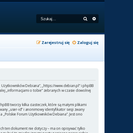
Szukaj
Wyszukiwanie zaa
Zarejestruj się
Zaloguj się
um Użytkowników Debiana”, „https://www.debian.pl” i phpBB
lej „informacjami o tobie” zebranych w czasie dowolnej
pBB tworzy kilka ciasteczek, które są małymi plikami
any „user-id” i anonimowy identyfikator sesji zwany
 na „Polskie Forum Użytkowników Debiana”. Jest ono
ch ten dokument nie dotyczy – ma on opisywać tylko