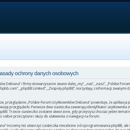
 Zasady ochrony danych osobowych
ków Debiana” i firmy stowarzyszone zwane dalej „my”, „nas”, „nasz”, „Polskie For
hpbb.com”, „phpBB Limited”, „Zespoły phpBB”, korzystają z informacji zwanymi da
ze, przeglądanie „Polskie Forum Użytkowników Debiana” powoduje, że aplikacja ph
ej przeglądarki. Pierwsze dwa ciasteczka zawierają identyfikator użytkownika zw
phpBB. Trzecie ciasteczko zostanie utworzone, gdy przejrzysz chociaż jeden temat
 ciebie przeczytane i służy do ułatwienia ci nawigacji na forum.
na” możemy też utworzyć ciasteczka niezależne od oprogramowania phpBB, ale i