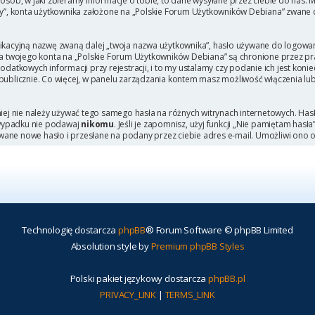
b, w jaki zbieramy informacje o tobie, to dane wysyłane przez ciebie do nas. M
, konta użytkownika założone na „Polskie Forum Użytkowników Debiana” zwane dal
ikacyjną nazwę zwaną dalej „twoja nazwa użytkownika”, hasło używane do logowani
 dla twojego konta na „Polskie Forum Użytkowników Debiana” są chronione przez
tkowych informacji przy rejestracji, i to my ustalamy czy podanie ich jest kon
 publicznie. Co więcej, w panelu zarządzania kontem masz możliwość włączenia lu
niej nie należy używać tego samego hasła na różnych witrynach internetowych. Has
 wypadku nie podawaj
nikomu
. Jeśli je zapomnisz, użyj funkcji „Nie pamiętam hasł
wane nowe hasło i przesłane na podany przez ciebie adres e-mail. Umożliwi ono 
Technologię dostarcza
phpBB
® Forum Software © phpBB Limited
Absolution style by
Premium phpBB Styles
Polski pakiet językowy dostarcza
phpBB.pl
PRIVACY_LINK
|
TERMS_LINK