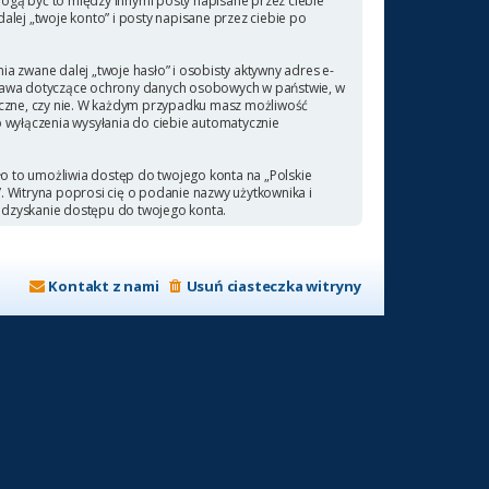
ogą być to między innymi posty napisane przez ciebie
ej „twoje konto” i posty napisane przez ciebie po
a zwane dalej „twoje hasło” i osobisty aktywny adres e-
 prawa dotyczące ochrony danych osobowych w państwie, w
ieczne, czy nie. W każdym przypadku masz możliwość
b wyłączenia wysyłania do ciebie automatycznie
ło to umożliwia dostęp do twojego konta na „Polskie
a”. Witryna poprosi cię o podanie nazwy użytkownika i
odzyskanie dostępu do twojego konta.
Kontakt z nami
Usuń ciasteczka witryny