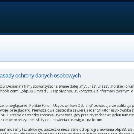
 Zasady ochrony danych osobowych
ków Debiana” i firmy stowarzyszone zwane dalej „my”, „nas”, „nasz”, „Polskie For
hpbb.com”, „phpBB Limited”, „Zespoły phpBB”, korzystają z informacji zwanymi da
ze, przeglądanie „Polskie Forum Użytkowników Debiana” powoduje, że aplikacja ph
ej przeglądarki. Pierwsze dwa ciasteczka zawierają identyfikator użytkownika zw
phpBB. Trzecie ciasteczko zostanie utworzone, gdy przejrzysz chociaż jeden temat
 ciebie przeczytane i służy do ułatwienia ci nawigacji na forum.
na” możemy też utworzyć ciasteczka niezależne od oprogramowania phpBB, ale i