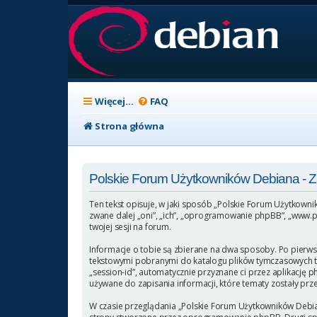
Więcej…
FAQ
Strona główna
Polskie Forum Użytkowników Debiana -
Ten tekst opisuje, w jaki sposób „Polskie Forum Użytkowni
zwane dalej „oni”, „ich”, „oprogramowanie phpBB”, „www.p
twojej sesji na forum.
Informacje o tobie są zbierane na dwa sposoby. Po pierws
tekstowymi pobranymi do katalogu plików tymczasowych twoj
„session-id”, automatycznie przyznane ci przez aplikację 
używane do zapisania informacji, które tematy zostały przez
W czasie przeglądania „Polskie Forum Użytkowników Debia