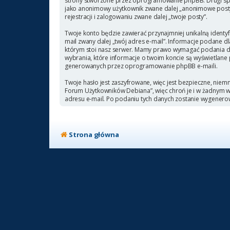
strony stworzone przez oprogramowanie phpBB. Drugi sposó
jako anonimowy użytkownik zwane dalej „anonimowe posty”
rejestracji i zalogowaniu zwane dalej „twoje posty”.
Twoje konto będzie zawierać przynajmniej unikalną identyf
mail zwany dalej „twój adres e-mail”. Informacje podane
którym stoi nasz serwer. Mamy prawo wymagać podania doda
wybrania, które informacje o twoim koncie są wyświetlane
generowanych przez oprogramowanie phpBB e-maili.
Twoje hasło jest zaszyfrowane, więc jest bezpieczne, niem
Forum Użytkowników Debiana”, więc chroń je i w żadnym
adresu e-mail. Po podaniu tych danych zostanie wygenero
Strona główna