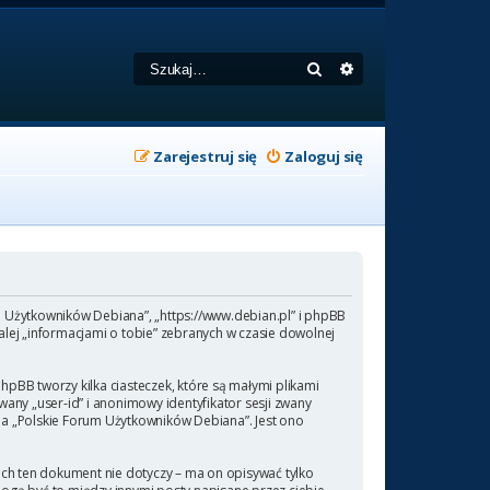
Szukaj
Wyszukiwanie zaa
Zarejestruj się
Zaloguj się
um Użytkowników Debiana”, „https://www.debian.pl” i phpBB
lej „informacjami o tobie” zebranych w czasie dowolnej
pBB tworzy kilka ciasteczek, które są małymi plikami
any „user-id” i anonimowy identyfikator sesji zwany
 na „Polskie Forum Użytkowników Debiana”. Jest ono
ch ten dokument nie dotyczy – ma on opisywać tylko