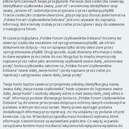
plików tymczasowych twojej przeglądarki. Pierwsze dwa ciasteczka zawierają
identyfikator użytkownika zwany „user-id” i anonimowy identyfikator sesji
zwany „session-id”, automatycznie przyznane ci przez aplikację phpBB.
Trzecie ciasteczko zostanie utworzone, gdy przejrzysz chociaż jeden temat na
„Polskie Forum Użytkowników Debiana”. Jest ono używane do zapisania
informacji, które tematy zostały przez ciebie przeczytane i służy do ułatwienia
ci nawigacji na forum.
W czasie przeglądania „Polskie Forum Użytkowników Debiana” możemy też
utworzyć ciasteczka niezależne od oprogramowania phpBB, ale ich ten
dokument nie dotyczy – ma on opisywać tylko strony stworzone przez
oprogramowanie phpBB. Drugi sposób, w jaki zbieramy informacje o tobie,
to dane wysyłane przez ciebie do nas. Mogą być to między innymi posty
napisane przez ciebie jako anonimowy użytkownik zwane dalej „anonimowe
posty”, konta użytkownika założone na „Polskie Forum Użytkowników
Debiana” zwane dalej „twoje konto” i posty napisane przez ciebie po
rejestracji i zalogowaniu zwane dalej „twoje posty”.
Twoje konto będzie zawierać przynajmniej unikalną identyfikacyjną nazwę
zwaną dalej „twoja nazwa użytkownika”, hasło używane do logowania zwane
dalej „twoje hasło” i osobisty aktywny adres e-mail zwany dalej „twój adres e-
mail”. Informacje podane dla twojego konta na „Polskie Forum Użytkowników
Debiana” są chronione przez prawa dotyczące ochrony danych osobowych w
państwie, w którym stoi nasz serwer. Mamy prawo wymagać podania
dodatkowych informacji przy rejestracji, i to my ustalamy czy podanie ich jest
konieczne, czy nie. W każdym przypadku masz możliwość wybrania, które
informacje o twoim koncie są wyświetlane publicznie. Co więcej, w panelu
zarządzania kontem masz możliwość włączenia lub wyłączenia wysyłania do