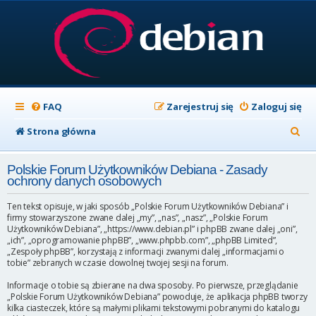
FAQ
Zarejestruj się
Zaloguj się
S
Strona główna
z
Polskie Forum Użytkowników Debiana - Zasady
u
ochrony danych osobowych
k
Ten tekst opisuje, w jaki sposób „Polskie Forum Użytkowników Debiana” i
a
firmy stowarzyszone zwane dalej „my”, „nas”, „nasz”, „Polskie Forum
Użytkowników Debiana”, „https://www.debian.pl” i phpBB zwane dalej „oni”,
j
„ich”, „oprogramowanie phpBB”, „www.phpbb.com”, „phpBB Limited”,
„Zespoły phpBB”, korzystają z informacji zwanymi dalej „informacjami o
tobie” zebranych w czasie dowolnej twojej sesji na forum.
Informacje o tobie są zbierane na dwa sposoby. Po pierwsze, przeglądanie
„Polskie Forum Użytkowników Debiana” powoduje, że aplikacja phpBB tworzy
kilka ciasteczek, które są małymi plikami tekstowymi pobranymi do katalogu