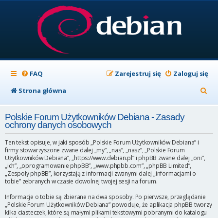
FAQ
Zarejestruj się
Zaloguj się
S
Strona główna
z
Polskie Forum Użytkowników Debiana - Zasady
u
ochrony danych osobowych
k
Ten tekst opisuje, w jaki sposób „Polskie Forum Użytkowników Debiana” i
a
firmy stowarzyszone zwane dalej „my”, „nas”, „nasz”, „Polskie Forum
Użytkowników Debiana”, „https://www.debian.pl” i phpBB zwane dalej „oni”,
j
„ich”, „oprogramowanie phpBB”, „www.phpbb.com”, „phpBB Limited”,
„Zespoły phpBB”, korzystają z informacji zwanymi dalej „informacjami o
tobie” zebranych w czasie dowolnej twojej sesji na forum.
Informacje o tobie są zbierane na dwa sposoby. Po pierwsze, przeglądanie
„Polskie Forum Użytkowników Debiana” powoduje, że aplikacja phpBB tworzy
kilka ciasteczek, które są małymi plikami tekstowymi pobranymi do katalogu