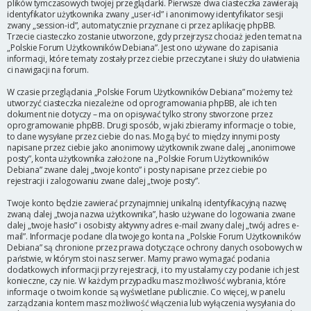
plików tymczasowych twojej przeglądarki. Pierwsze dwa ciasteczka zawierają
identyfikator użytkownika zwany „user-id” i anonimowy identyfikator sesji
zwany „session-id”, automatycznie przyznane ci przez aplikację phpBB.
Trzecie ciasteczko zostanie utworzone, gdy przejrzysz chociaż jeden temat na
„Polskie Forum Użytkowników Debiana”. Jest ono używane do zapisania
informacji, które tematy zostały przez ciebie przeczytane i służy do ułatwienia
ci nawigacji na forum.
W czasie przeglądania „Polskie Forum Użytkowników Debiana” możemy też
utworzyć ciasteczka niezależne od oprogramowania phpBB, ale ich ten
dokument nie dotyczy – ma on opisywać tylko strony stworzone przez
oprogramowanie phpBB. Drugi sposób, w jaki zbieramy informacje o tobie,
to dane wysyłane przez ciebie do nas. Mogą być to między innymi posty
napisane przez ciebie jako anonimowy użytkownik zwane dalej „anonimowe
posty”, konta użytkownika założone na „Polskie Forum Użytkowników
Debiana” zwane dalej „twoje konto” i posty napisane przez ciebie po
rejestracji i zalogowaniu zwane dalej „twoje posty”.
Twoje konto będzie zawierać przynajmniej unikalną identyfikacyjną nazwę
zwaną dalej „twoja nazwa użytkownika”, hasło używane do logowania zwane
dalej „twoje hasło” i osobisty aktywny adres e-mail zwany dalej „twój adres e-
mail”. Informacje podane dla twojego konta na „Polskie Forum Użytkowników
Debiana” są chronione przez prawa dotyczące ochrony danych osobowych w
państwie, w którym stoi nasz serwer. Mamy prawo wymagać podania
dodatkowych informacji przy rejestracji, i to my ustalamy czy podanie ich jest
konieczne, czy nie. W każdym przypadku masz możliwość wybrania, które
informacje o twoim koncie są wyświetlane publicznie. Co więcej, w panelu
zarządzania kontem masz możliwość włączenia lub wyłączenia wysyłania do