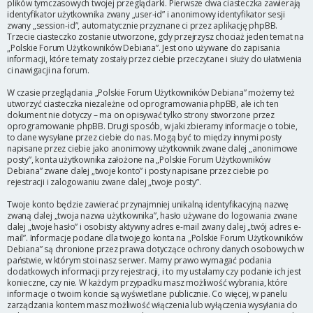
plików tymczasowych twojej przeglądarki. Pierwsze dwa ciasteczka zawierają
identyfikator użytkownika zwany „user-id” i anonimowy identyfikator sesji
zwany „session-id”, automatycznie przyznane ci przez aplikację phpBB.
Trzecie ciasteczko zostanie utworzone, gdy przejrzysz chociaż jeden temat na
„Polskie Forum Użytkowników Debiana”. Jest ono używane do zapisania
informacji, które tematy zostały przez ciebie przeczytane i służy do ułatwienia
ci nawigacji na forum.
W czasie przeglądania „Polskie Forum Użytkowników Debiana” możemy też
utworzyć ciasteczka niezależne od oprogramowania phpBB, ale ich ten
dokument nie dotyczy – ma on opisywać tylko strony stworzone przez
oprogramowanie phpBB. Drugi sposób, w jaki zbieramy informacje o tobie,
to dane wysyłane przez ciebie do nas. Mogą być to między innymi posty
napisane przez ciebie jako anonimowy użytkownik zwane dalej „anonimowe
posty”, konta użytkownika założone na „Polskie Forum Użytkowników
Debiana” zwane dalej „twoje konto” i posty napisane przez ciebie po
rejestracji i zalogowaniu zwane dalej „twoje posty”.
Twoje konto będzie zawierać przynajmniej unikalną identyfikacyjną nazwę
zwaną dalej „twoja nazwa użytkownika”, hasło używane do logowania zwane
dalej „twoje hasło” i osobisty aktywny adres e-mail zwany dalej „twój adres e-
mail”. Informacje podane dla twojego konta na „Polskie Forum Użytkowników
Debiana” są chronione przez prawa dotyczące ochrony danych osobowych w
państwie, w którym stoi nasz serwer. Mamy prawo wymagać podania
dodatkowych informacji przy rejestracji, i to my ustalamy czy podanie ich jest
konieczne, czy nie. W każdym przypadku masz możliwość wybrania, które
informacje o twoim koncie są wyświetlane publicznie. Co więcej, w panelu
zarządzania kontem masz możliwość włączenia lub wyłączenia wysyłania do