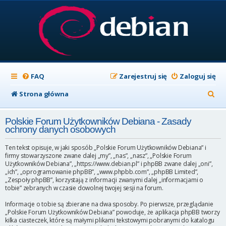
FAQ
Zarejestruj się
Zaloguj się
S
Strona główna
z
Polskie Forum Użytkowników Debiana - Zasady
u
ochrony danych osobowych
k
Ten tekst opisuje, w jaki sposób „Polskie Forum Użytkowników Debiana” i
a
firmy stowarzyszone zwane dalej „my”, „nas”, „nasz”, „Polskie Forum
Użytkowników Debiana”, „https://www.debian.pl” i phpBB zwane dalej „oni”,
j
„ich”, „oprogramowanie phpBB”, „www.phpbb.com”, „phpBB Limited”,
„Zespoły phpBB”, korzystają z informacji zwanymi dalej „informacjami o
tobie” zebranych w czasie dowolnej twojej sesji na forum.
Informacje o tobie są zbierane na dwa sposoby. Po pierwsze, przeglądanie
„Polskie Forum Użytkowników Debiana” powoduje, że aplikacja phpBB tworzy
kilka ciasteczek, które są małymi plikami tekstowymi pobranymi do katalogu