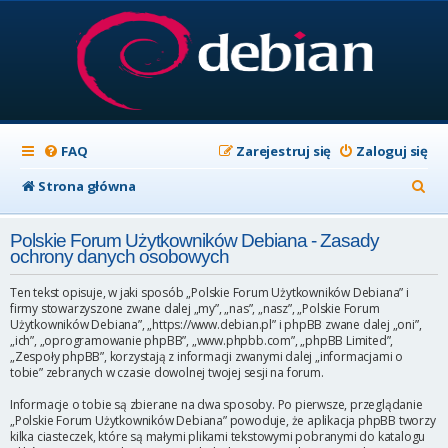
FAQ
Zarejestruj się
Zaloguj się
S
Strona główna
z
Polskie Forum Użytkowników Debiana - Zasady
u
ochrony danych osobowych
k
Ten tekst opisuje, w jaki sposób „Polskie Forum Użytkowników Debiana” i
a
firmy stowarzyszone zwane dalej „my”, „nas”, „nasz”, „Polskie Forum
Użytkowników Debiana”, „https://www.debian.pl” i phpBB zwane dalej „oni”,
j
„ich”, „oprogramowanie phpBB”, „www.phpbb.com”, „phpBB Limited”,
„Zespoły phpBB”, korzystają z informacji zwanymi dalej „informacjami o
tobie” zebranych w czasie dowolnej twojej sesji na forum.
Informacje o tobie są zbierane na dwa sposoby. Po pierwsze, przeglądanie
„Polskie Forum Użytkowników Debiana” powoduje, że aplikacja phpBB tworzy
kilka ciasteczek, które są małymi plikami tekstowymi pobranymi do katalogu