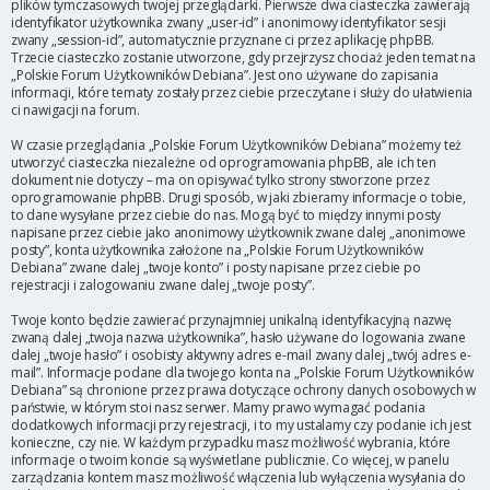
plików tymczasowych twojej przeglądarki. Pierwsze dwa ciasteczka zawierają
identyfikator użytkownika zwany „user-id” i anonimowy identyfikator sesji
zwany „session-id”, automatycznie przyznane ci przez aplikację phpBB.
Trzecie ciasteczko zostanie utworzone, gdy przejrzysz chociaż jeden temat na
„Polskie Forum Użytkowników Debiana”. Jest ono używane do zapisania
informacji, które tematy zostały przez ciebie przeczytane i służy do ułatwienia
ci nawigacji na forum.
W czasie przeglądania „Polskie Forum Użytkowników Debiana” możemy też
utworzyć ciasteczka niezależne od oprogramowania phpBB, ale ich ten
dokument nie dotyczy – ma on opisywać tylko strony stworzone przez
oprogramowanie phpBB. Drugi sposób, w jaki zbieramy informacje o tobie,
to dane wysyłane przez ciebie do nas. Mogą być to między innymi posty
napisane przez ciebie jako anonimowy użytkownik zwane dalej „anonimowe
posty”, konta użytkownika założone na „Polskie Forum Użytkowników
Debiana” zwane dalej „twoje konto” i posty napisane przez ciebie po
rejestracji i zalogowaniu zwane dalej „twoje posty”.
Twoje konto będzie zawierać przynajmniej unikalną identyfikacyjną nazwę
zwaną dalej „twoja nazwa użytkownika”, hasło używane do logowania zwane
dalej „twoje hasło” i osobisty aktywny adres e-mail zwany dalej „twój adres e-
mail”. Informacje podane dla twojego konta na „Polskie Forum Użytkowników
Debiana” są chronione przez prawa dotyczące ochrony danych osobowych w
państwie, w którym stoi nasz serwer. Mamy prawo wymagać podania
dodatkowych informacji przy rejestracji, i to my ustalamy czy podanie ich jest
konieczne, czy nie. W każdym przypadku masz możliwość wybrania, które
informacje o twoim koncie są wyświetlane publicznie. Co więcej, w panelu
zarządzania kontem masz możliwość włączenia lub wyłączenia wysyłania do