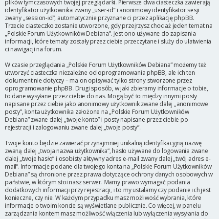
plików tymczasowych twojej przeglądarki. Pierwsze dwa ciasteczka zawierają
identyfikator użytkownika zwany „user-id” i anonimowy identyfikator sesji
zwany „session-id”, automatycznie przyznane ci przez aplikację phpBB.
Trzecie ciasteczko zostanie utworzone, gdy przejrzysz chociaż jeden temat na
„Polskie Forum Użytkowników Debiana”. Jest ono używane do zapisania
informacji, które tematy zostały przez ciebie przeczytane i służy do ułatwienia
ci nawigacji na forum.
W czasie przeglądania „Polskie Forum Użytkowników Debiana” możemy też
utworzyć ciasteczka niezależne od oprogramowania phpBB, ale ich ten
dokument nie dotyczy – ma on opisywać tylko strony stworzone przez
oprogramowanie phpBB. Drugi sposób, w jaki zbieramy informacje o tobie,
to dane wysyłane przez ciebie do nas. Mogą być to między innymi posty
napisane przez ciebie jako anonimowy użytkownik zwane dalej „anonimowe
posty”, konta użytkownika założone na „Polskie Forum Użytkowników
Debiana” zwane dalej „twoje konto” i posty napisane przez ciebie po
rejestracji i zalogowaniu zwane dalej „twoje posty”.
Twoje konto będzie zawierać przynajmniej unikalną identyfikacyjną nazwę
zwaną dalej „twoja nazwa użytkownika”, hasło używane do logowania zwane
dalej „twoje hasło” i osobisty aktywny adres e-mail zwany dalej „twój adres e-
mail”. Informacje podane dla twojego konta na „Polskie Forum Użytkowników
Debiana” są chronione przez prawa dotyczące ochrony danych osobowych w
państwie, w którym stoi nasz serwer. Mamy prawo wymagać podania
dodatkowych informacji przy rejestracji, i to my ustalamy czy podanie ich jest
konieczne, czy nie. W każdym przypadku masz możliwość wybrania, które
informacje o twoim koncie są wyświetlane publicznie. Co więcej, w panelu
zarządzania kontem masz możliwość włączenia lub wyłączenia wysyłania do