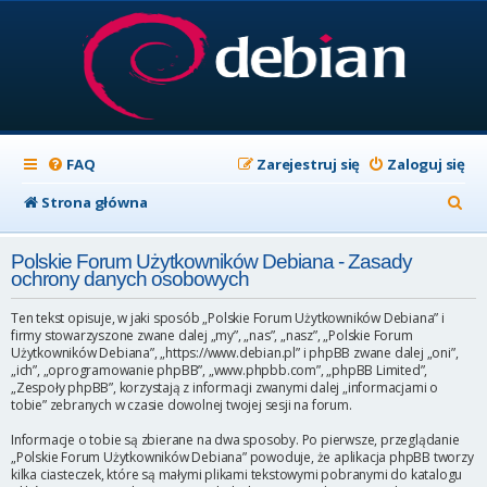
FAQ
Zarejestruj się
Zaloguj się
S
Strona główna
z
Polskie Forum Użytkowników Debiana - Zasady
u
ochrony danych osobowych
k
Ten tekst opisuje, w jaki sposób „Polskie Forum Użytkowników Debiana” i
a
firmy stowarzyszone zwane dalej „my”, „nas”, „nasz”, „Polskie Forum
Użytkowników Debiana”, „https://www.debian.pl” i phpBB zwane dalej „oni”,
j
„ich”, „oprogramowanie phpBB”, „www.phpbb.com”, „phpBB Limited”,
„Zespoły phpBB”, korzystają z informacji zwanymi dalej „informacjami o
tobie” zebranych w czasie dowolnej twojej sesji na forum.
Informacje o tobie są zbierane na dwa sposoby. Po pierwsze, przeglądanie
„Polskie Forum Użytkowników Debiana” powoduje, że aplikacja phpBB tworzy
kilka ciasteczek, które są małymi plikami tekstowymi pobranymi do katalogu