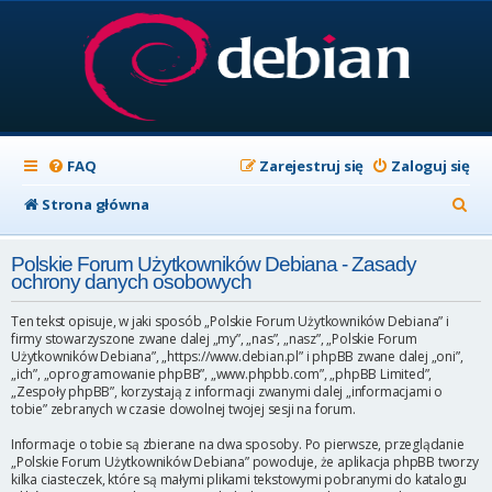
FAQ
Zarejestruj się
Zaloguj się
S
Strona główna
z
Polskie Forum Użytkowników Debiana - Zasady
u
ochrony danych osobowych
k
Ten tekst opisuje, w jaki sposób „Polskie Forum Użytkowników Debiana” i
a
firmy stowarzyszone zwane dalej „my”, „nas”, „nasz”, „Polskie Forum
Użytkowników Debiana”, „https://www.debian.pl” i phpBB zwane dalej „oni”,
j
„ich”, „oprogramowanie phpBB”, „www.phpbb.com”, „phpBB Limited”,
„Zespoły phpBB”, korzystają z informacji zwanymi dalej „informacjami o
tobie” zebranych w czasie dowolnej twojej sesji na forum.
Informacje o tobie są zbierane na dwa sposoby. Po pierwsze, przeglądanie
„Polskie Forum Użytkowników Debiana” powoduje, że aplikacja phpBB tworzy
kilka ciasteczek, które są małymi plikami tekstowymi pobranymi do katalogu