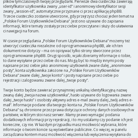
plików tymczasowych twojej przeglądarki. Pierwsze dwa ciasteczka zawierają
identyfikator użytkownika zwany „user-id” i anonimowy identyfikator sesji
zwany „session-id”, automatycznie przyznane ci przez aplikację phpBB.
Trzecie ciasteczko zostanie utworzone, gdy przejrzysz chociaż jeden temat na
„Polskie Forum Użytkowników Debiana”. Jest ono używane do zapisania
informacji, które tematy zostały przez ciebie przeczytane i służy do ułatwienia
ci nawigacji na forum.
W czasie przeglądania „Polskie Forum Użytkowników Debiana” możemy też
utworzyć ciasteczka niezależne od oprogramowania phpBB, ale ich ten
dokument nie dotyczy – ma on opisywać tylko strony stworzone przez
oprogramowanie phpBB. Drugi sposób, w jaki zbieramy informacje o tobie,
to dane wysyłane przez ciebie do nas. Mogą być to między innymi posty
napisane przez ciebie jako anonimowy użytkownik zwane dalej „anonimowe
posty”, konta użytkownika założone na „Polskie Forum Użytkowników
Debiana” zwane dalej „twoje konto” i posty napisane przez ciebie po
rejestracji i zalogowaniu zwane dalej „twoje posty”.
Twoje konto będzie zawierać przynajmniej unikalną identyfikacyjną nazwę
zwaną dalej „twoja nazwa użytkownika”, hasło używane do logowania zwane
dalej „twoje hasło” i osobisty aktywny adres e-mail zwany dalej „twój adres e-
mail”. Informacje podane dla twojego konta na „Polskie Forum Użytkowników
Debiana” są chronione przez prawa dotyczące ochrony danych osobowych w
państwie, w którym stoi nasz serwer. Mamy prawo wymagać podania
dodatkowych informacji przy rejestracji, i to my ustalamy czy podanie ich jest
konieczne, czy nie. W każdym przypadku masz możliwość wybrania, które
informacje o twoim koncie są wyświetlane publicznie. Co więcej, w panelu
zarządzania kontem masz możliwość włączenia lub wyłączenia wysyłania do