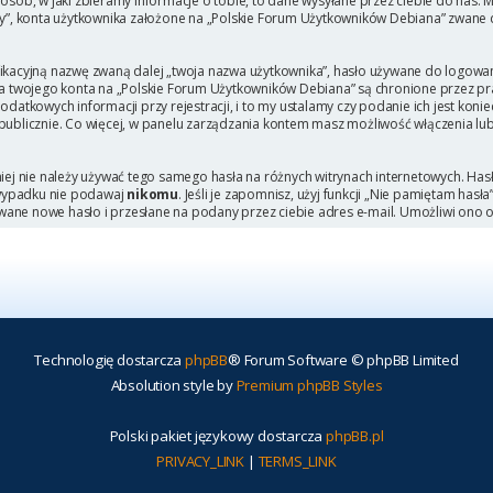
b, w jaki zbieramy informacje o tobie, to dane wysyłane przez ciebie do nas. M
, konta użytkownika założone na „Polskie Forum Użytkowników Debiana” zwane dal
ikacyjną nazwę zwaną dalej „twoja nazwa użytkownika”, hasło używane do logowani
 dla twojego konta na „Polskie Forum Użytkowników Debiana” są chronione przez
tkowych informacji przy rejestracji, i to my ustalamy czy podanie ich jest kon
 publicznie. Co więcej, w panelu zarządzania kontem masz możliwość włączenia lu
niej nie należy używać tego samego hasła na różnych witrynach internetowych. Has
 wypadku nie podawaj
nikomu
. Jeśli je zapomnisz, użyj funkcji „Nie pamiętam hasł
wane nowe hasło i przesłane na podany przez ciebie adres e-mail. Umożliwi ono 
Technologię dostarcza
phpBB
® Forum Software © phpBB Limited
Absolution style by
Premium phpBB Styles
Polski pakiet językowy dostarcza
phpBB.pl
PRIVACY_LINK
|
TERMS_LINK