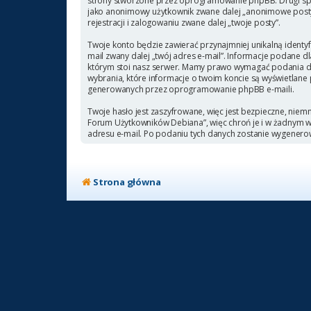
strony stworzone przez oprogramowanie phpBB. Drugi sposó
jako anonimowy użytkownik zwane dalej „anonimowe posty”
rejestracji i zalogowaniu zwane dalej „twoje posty”.
Twoje konto będzie zawierać przynajmniej unikalną identyf
mail zwany dalej „twój adres e-mail”. Informacje podane
którym stoi nasz serwer. Mamy prawo wymagać podania doda
wybrania, które informacje o twoim koncie są wyświetlane
generowanych przez oprogramowanie phpBB e-maili.
Twoje hasło jest zaszyfrowane, więc jest bezpieczne, niem
Forum Użytkowników Debiana”, więc chroń je i w żadnym
adresu e-mail. Po podaniu tych danych zostanie wygenero
Strona główna