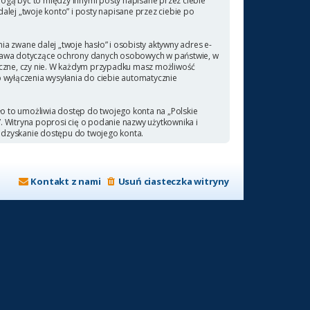
ogą być to między innymi posty napisane przez ciebie
ej „twoje konto” i posty napisane przez ciebie po
a zwane dalej „twoje hasło” i osobisty aktywny adres e-
 prawa dotyczące ochrony danych osobowych w państwie, w
ieczne, czy nie. W każdym przypadku masz możliwość
b wyłączenia wysyłania do ciebie automatycznie
ło to umożliwia dostęp do twojego konta na „Polskie
a”. Witryna poprosi cię o podanie nazwy użytkownika i
odzyskanie dostępu do twojego konta.
Kontakt z nami
Usuń ciasteczka witryny