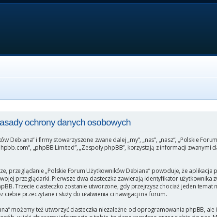
 Zasady ochrony danych osobowych
ków Debiana” i firmy stowarzyszone zwane dalej „my”, „nas”, „nasz”, „Polskie For
hpbb.com”, „phpBB Limited”, „Zespoły phpBB”, korzystają z informacji zwanymi da
ze, przeglądanie „Polskie Forum Użytkowników Debiana” powoduje, że aplikacja ph
ej przeglądarki. Pierwsze dwa ciasteczka zawierają identyfikator użytkownika zw
phpBB. Trzecie ciasteczko zostanie utworzone, gdy przejrzysz chociaż jeden temat
 ciebie przeczytane i służy do ułatwienia ci nawigacji na forum.
na” możemy też utworzyć ciasteczka niezależne od oprogramowania phpBB, ale i