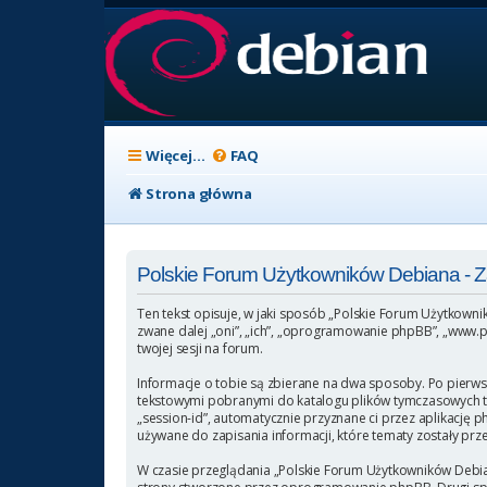
Więcej…
FAQ
Strona główna
Polskie Forum Użytkowników Debiana -
Ten tekst opisuje, w jaki sposób „Polskie Forum Użytkowni
zwane dalej „oni”, „ich”, „oprogramowanie phpBB”, „www.p
twojej sesji na forum.
Informacje o tobie są zbierane na dwa sposoby. Po pierws
tekstowymi pobranymi do katalogu plików tymczasowych twoj
„session-id”, automatycznie przyznane ci przez aplikację 
używane do zapisania informacji, które tematy zostały przez
W czasie przeglądania „Polskie Forum Użytkowników Debia