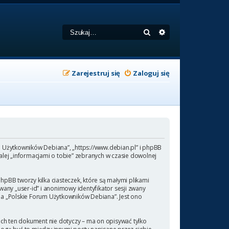
Szukaj
Wyszukiwanie zaa
Zarejestruj się
Zaloguj się
um Użytkowników Debiana”, „https://www.debian.pl” i phpBB
lej „informacjami o tobie” zebranych w czasie dowolnej
pBB tworzy kilka ciasteczek, które są małymi plikami
any „user-id” i anonimowy identyfikator sesji zwany
 na „Polskie Forum Użytkowników Debiana”. Jest ono
ch ten dokument nie dotyczy – ma on opisywać tylko