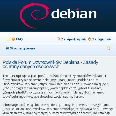
FAQ
Zarejestruj się
Zaloguj się
S
Strona główna
z
Polskie Forum Użytkowników Debiana - Zasady
u
ochrony danych osobowych
k
Ten tekst opisuje, w jaki sposób „Polskie Forum Użytkowników Debiana” i
a
firmy stowarzyszone zwane dalej „my”, „nas”, „nasz”, „Polskie Forum
Użytkowników Debiana”, „https://www.debian.pl” i phpBB zwane dalej „oni”,
j
„ich”, „oprogramowanie phpBB”, „www.phpbb.com”, „phpBB Limited”,
„Zespoły phpBB”, korzystają z informacji zwanymi dalej „informacjami o
tobie” zebranych w czasie dowolnej twojej sesji na forum.
Informacje o tobie są zbierane na dwa sposoby. Po pierwsze, przeglądanie
„Polskie Forum Użytkowników Debiana” powoduje, że aplikacja phpBB tworzy
kilka ciasteczek, które są małymi plikami tekstowymi pobranymi do katalogu