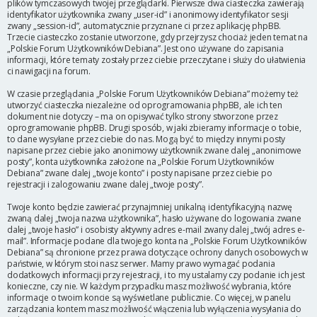
plików tymczasowych twojej przeglądarki. Pierwsze dwa ciasteczka zawierają
identyfikator użytkownika zwany „user-id” i anonimowy identyfikator sesji
zwany „session-id”, automatycznie przyznane ci przez aplikację phpBB.
Trzecie ciasteczko zostanie utworzone, gdy przejrzysz chociaż jeden temat na
„Polskie Forum Użytkowników Debiana”. Jest ono używane do zapisania
informacji, które tematy zostały przez ciebie przeczytane i służy do ułatwienia
ci nawigacji na forum.
W czasie przeglądania „Polskie Forum Użytkowników Debiana” możemy też
utworzyć ciasteczka niezależne od oprogramowania phpBB, ale ich ten
dokument nie dotyczy – ma on opisywać tylko strony stworzone przez
oprogramowanie phpBB. Drugi sposób, w jaki zbieramy informacje o tobie,
to dane wysyłane przez ciebie do nas. Mogą być to między innymi posty
napisane przez ciebie jako anonimowy użytkownik zwane dalej „anonimowe
posty”, konta użytkownika założone na „Polskie Forum Użytkowników
Debiana” zwane dalej „twoje konto” i posty napisane przez ciebie po
rejestracji i zalogowaniu zwane dalej „twoje posty”.
Twoje konto będzie zawierać przynajmniej unikalną identyfikacyjną nazwę
zwaną dalej „twoja nazwa użytkownika”, hasło używane do logowania zwane
dalej „twoje hasło” i osobisty aktywny adres e-mail zwany dalej „twój adres e-
mail”. Informacje podane dla twojego konta na „Polskie Forum Użytkowników
Debiana” są chronione przez prawa dotyczące ochrony danych osobowych w
państwie, w którym stoi nasz serwer. Mamy prawo wymagać podania
dodatkowych informacji przy rejestracji, i to my ustalamy czy podanie ich jest
konieczne, czy nie. W każdym przypadku masz możliwość wybrania, które
informacje o twoim koncie są wyświetlane publicznie. Co więcej, w panelu
zarządzania kontem masz możliwość włączenia lub wyłączenia wysyłania do