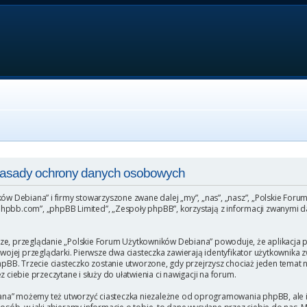
 Zasady ochrony danych osobowych
ków Debiana” i firmy stowarzyszone zwane dalej „my”, „nas”, „nasz”, „Polskie For
hpbb.com”, „phpBB Limited”, „Zespoły phpBB”, korzystają z informacji zwanymi da
ze, przeglądanie „Polskie Forum Użytkowników Debiana” powoduje, że aplikacja ph
ej przeglądarki. Pierwsze dwa ciasteczka zawierają identyfikator użytkownika zw
phpBB. Trzecie ciasteczko zostanie utworzone, gdy przejrzysz chociaż jeden temat
 ciebie przeczytane i służy do ułatwienia ci nawigacji na forum.
na” możemy też utworzyć ciasteczka niezależne od oprogramowania phpBB, ale i