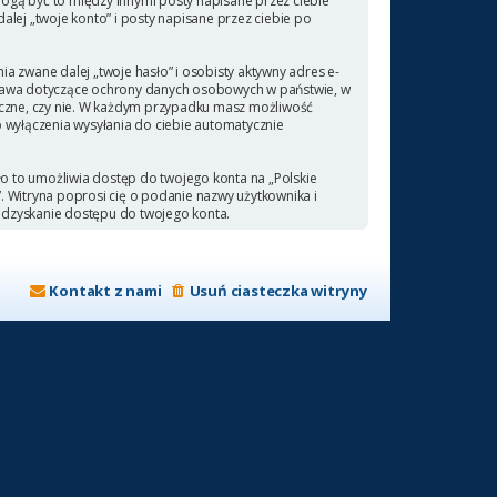
ogą być to między innymi posty napisane przez ciebie
ej „twoje konto” i posty napisane przez ciebie po
a zwane dalej „twoje hasło” i osobisty aktywny adres e-
 prawa dotyczące ochrony danych osobowych w państwie, w
ieczne, czy nie. W każdym przypadku masz możliwość
b wyłączenia wysyłania do ciebie automatycznie
ło to umożliwia dostęp do twojego konta na „Polskie
a”. Witryna poprosi cię o podanie nazwy użytkownika i
odzyskanie dostępu do twojego konta.
Kontakt z nami
Usuń ciasteczka witryny