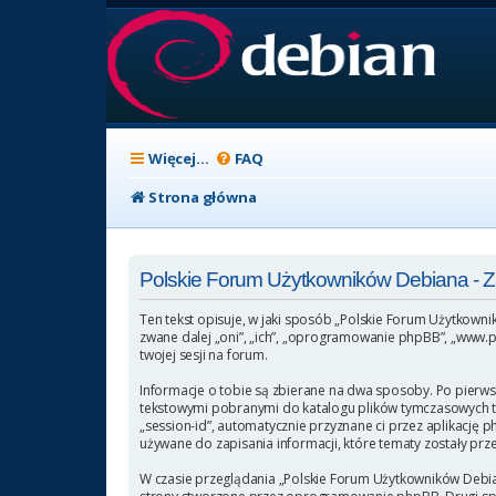
Więcej…
FAQ
Strona główna
Polskie Forum Użytkowników Debiana -
Ten tekst opisuje, w jaki sposób „Polskie Forum Użytkowni
zwane dalej „oni”, „ich”, „oprogramowanie phpBB”, „www.p
twojej sesji na forum.
Informacje o tobie są zbierane na dwa sposoby. Po pierws
tekstowymi pobranymi do katalogu plików tymczasowych twoj
„session-id”, automatycznie przyznane ci przez aplikację 
używane do zapisania informacji, które tematy zostały przez
W czasie przeglądania „Polskie Forum Użytkowników Debia