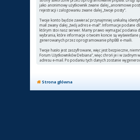
strony stworzone przez oprogramowanie phpBB. Drugi sposó
jako anonimowy użytkownik zwane dalej „anonimowe posty”
rejestracji i zalogowaniu zwane dalej „twoje posty”.
Twoje konto będzie zawierać przynajmniej unikalną identyf
mail zwany dalej „twój adres e-mail”. Informacje podane
którym stoi nasz serwer. Mamy prawo wymagać podania doda
wybrania, które informacje o twoim koncie są wyświetlane
generowanych przez oprogramowanie phpBB e-maili.
Twoje hasło jest zaszyfrowane, więc jest bezpieczne, niem
Forum Użytkowników Debiana”, więc chroń je i w żadnym
adresu e-mail. Po podaniu tych danych zostanie wygenero
Strona główna