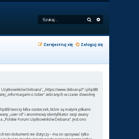
Szukaj
Wyszukiwanie zaa
Zarejestruj się
Zaloguj się
um Użytkowników Debiana”, „https://www.debian.pl” i phpBB
lej „informacjami o tobie” zebranych w czasie dowolnej
pBB tworzy kilka ciasteczek, które są małymi plikami
any „user-id” i anonimowy identyfikator sesji zwany
 na „Polskie Forum Użytkowników Debiana”. Jest ono
ch ten dokument nie dotyczy – ma on opisywać tylko