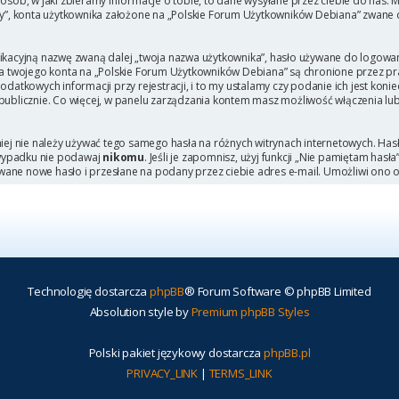
b, w jaki zbieramy informacje o tobie, to dane wysyłane przez ciebie do nas. M
, konta użytkownika założone na „Polskie Forum Użytkowników Debiana” zwane dal
ikacyjną nazwę zwaną dalej „twoja nazwa użytkownika”, hasło używane do logowani
 dla twojego konta na „Polskie Forum Użytkowników Debiana” są chronione przez
tkowych informacji przy rejestracji, i to my ustalamy czy podanie ich jest kon
 publicznie. Co więcej, w panelu zarządzania kontem masz możliwość włączenia lu
niej nie należy używać tego samego hasła na różnych witrynach internetowych. Has
 wypadku nie podawaj
nikomu
. Jeśli je zapomnisz, użyj funkcji „Nie pamiętam hasł
wane nowe hasło i przesłane na podany przez ciebie adres e-mail. Umożliwi ono 
Technologię dostarcza
phpBB
® Forum Software © phpBB Limited
Absolution style by
Premium phpBB Styles
Polski pakiet językowy dostarcza
phpBB.pl
PRIVACY_LINK
|
TERMS_LINK