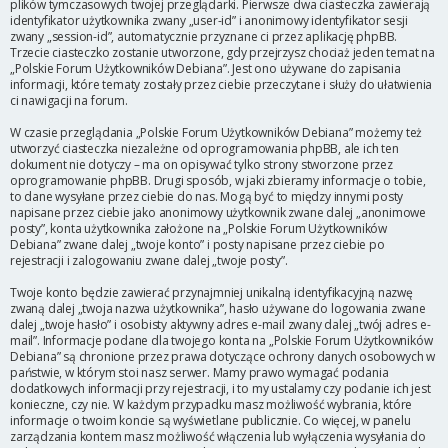
plików tymczasowych twojej przeglądarki. Pierwsze dwa ciasteczka zawierają
identyfikator użytkownika zwany „user-id” i anonimowy identyfikator sesji
zwany „session-id”, automatycznie przyznane ci przez aplikację phpBB.
Trzecie ciasteczko zostanie utworzone, gdy przejrzysz chociaż jeden temat na
„Polskie Forum Użytkowników Debiana”. Jest ono używane do zapisania
informacji, które tematy zostały przez ciebie przeczytane i służy do ułatwienia
ci nawigacji na forum.
W czasie przeglądania „Polskie Forum Użytkowników Debiana” możemy też
utworzyć ciasteczka niezależne od oprogramowania phpBB, ale ich ten
dokument nie dotyczy – ma on opisywać tylko strony stworzone przez
oprogramowanie phpBB. Drugi sposób, w jaki zbieramy informacje o tobie,
to dane wysyłane przez ciebie do nas. Mogą być to między innymi posty
napisane przez ciebie jako anonimowy użytkownik zwane dalej „anonimowe
posty”, konta użytkownika założone na „Polskie Forum Użytkowników
Debiana” zwane dalej „twoje konto” i posty napisane przez ciebie po
rejestracji i zalogowaniu zwane dalej „twoje posty”.
Twoje konto będzie zawierać przynajmniej unikalną identyfikacyjną nazwę
zwaną dalej „twoja nazwa użytkownika”, hasło używane do logowania zwane
dalej „twoje hasło” i osobisty aktywny adres e-mail zwany dalej „twój adres e-
mail”. Informacje podane dla twojego konta na „Polskie Forum Użytkowników
Debiana” są chronione przez prawa dotyczące ochrony danych osobowych w
państwie, w którym stoi nasz serwer. Mamy prawo wymagać podania
dodatkowych informacji przy rejestracji, i to my ustalamy czy podanie ich jest
konieczne, czy nie. W każdym przypadku masz możliwość wybrania, które
informacje o twoim koncie są wyświetlane publicznie. Co więcej, w panelu
zarządzania kontem masz możliwość włączenia lub wyłączenia wysyłania do