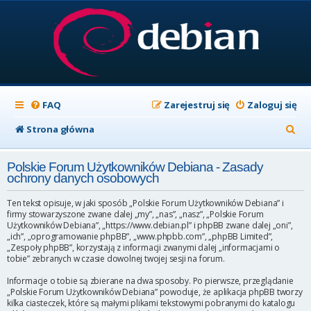
FAQ
Zarejestruj się
Zaloguj się
S
Strona główna
z
Polskie Forum Użytkowników Debiana - Zasady
u
ochrony danych osobowych
k
Ten tekst opisuje, w jaki sposób „Polskie Forum Użytkowników Debiana” i
a
firmy stowarzyszone zwane dalej „my”, „nas”, „nasz”, „Polskie Forum
Użytkowników Debiana”, „https://www.debian.pl” i phpBB zwane dalej „oni”,
j
„ich”, „oprogramowanie phpBB”, „www.phpbb.com”, „phpBB Limited”,
„Zespoły phpBB”, korzystają z informacji zwanymi dalej „informacjami o
tobie” zebranych w czasie dowolnej twojej sesji na forum.
Informacje o tobie są zbierane na dwa sposoby. Po pierwsze, przeglądanie
„Polskie Forum Użytkowników Debiana” powoduje, że aplikacja phpBB tworzy
kilka ciasteczek, które są małymi plikami tekstowymi pobranymi do katalogu