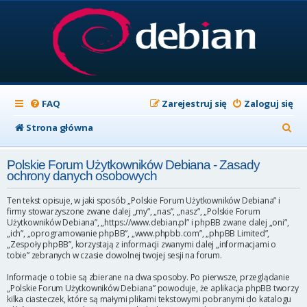
FAQ
Zarejestruj się
Zaloguj się
S
Strona główna
z
Polskie Forum Użytkowników Debiana - Zasady
u
ochrony danych osobowych
k
Ten tekst opisuje, w jaki sposób „Polskie Forum Użytkowników Debiana” i
a
firmy stowarzyszone zwane dalej „my”, „nas”, „nasz”, „Polskie Forum
Użytkowników Debiana”, „https://www.debian.pl” i phpBB zwane dalej „oni”,
j
„ich”, „oprogramowanie phpBB”, „www.phpbb.com”, „phpBB Limited”,
„Zespoły phpBB”, korzystają z informacji zwanymi dalej „informacjami o
tobie” zebranych w czasie dowolnej twojej sesji na forum.
Informacje o tobie są zbierane na dwa sposoby. Po pierwsze, przeglądanie
„Polskie Forum Użytkowników Debiana” powoduje, że aplikacja phpBB tworzy
kilka ciasteczek, które są małymi plikami tekstowymi pobranymi do katalogu