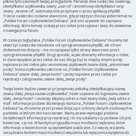
plików tymczasowych twojej przeglądarki. Pierwsze dwa ciasteczka zawierają
identyfikator użytkownika zwany „user-id” i anonimowy identyfikator sesji
zwany „session-id”, automatycznie przyznane ci przez aplikację phpBB.
Trzecie ciasteczko zostanie utworzone, gdy przejrzysz chociaż jeden temat na
„Polskie Forum Użytkowników Debiana”. Jest ono używane do zapisania
informacji, które tematy zostały przez ciebie przeczytane i służy do ułatwienia
ci nawigacji na forum.
W czasie przeglądania „Polskie Forum Użytkowników Debiana” możemy też
utworzyć ciasteczka niezależne od oprogramowania phpBB, ale ich ten
dokument nie dotyczy – ma on opisywać tylko strony stworzone przez
oprogramowanie phpBB. Drugi sposób, w jaki zbieramy informacje o tobie,
to dane wysyłane przez ciebie do nas. Mogą być to między innymi posty
napisane przez ciebie jako anonimowy użytkownik zwane dalej „anonimowe
posty”, konta użytkownika założone na „Polskie Forum Użytkowników
Debiana” zwane dalej „twoje konto” i posty napisane przez ciebie po
rejestracji i zalogowaniu zwane dalej „twoje posty”.
Twoje konto będzie zawierać przynajmniej unikalną identyfikacyjną nazwę
zwaną dalej „twoja nazwa użytkownika”, hasło używane do logowania zwane
dalej „twoje hasło” i osobisty aktywny adres e-mail zwany dalej „twój adres e-
mail”. Informacje podane dla twojego konta na „Polskie Forum Użytkowników
Debiana” są chronione przez prawa dotyczące ochrony danych osobowych w
państwie, w którym stoi nasz serwer. Mamy prawo wymagać podania
dodatkowych informacji przy rejestracji, i to my ustalamy czy podanie ich jest
konieczne, czy nie. W każdym przypadku masz możliwość wybrania, które
informacje o twoim koncie są wyświetlane publicznie. Co więcej, w panelu
zarządzania kontem masz możliwość włączenia lub wyłączenia wysyłania do