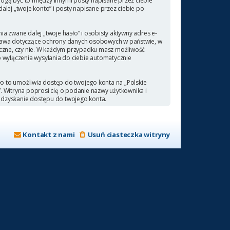
ogą być to między innymi posty napisane przez ciebie
ej „twoje konto” i posty napisane przez ciebie po
a zwane dalej „twoje hasło” i osobisty aktywny adres e-
 prawa dotyczące ochrony danych osobowych w państwie, w
ieczne, czy nie. W każdym przypadku masz możliwość
b wyłączenia wysyłania do ciebie automatycznie
ło to umożliwia dostęp do twojego konta na „Polskie
a”. Witryna poprosi cię o podanie nazwy użytkownika i
odzyskanie dostępu do twojego konta.
Kontakt z nami
Usuń ciasteczka witryny