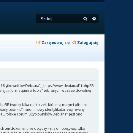
Szukaj
Wyszukiwanie zaa
Zarejestruj się
Zaloguj się
um Użytkowników Debiana”, „https://www.debian.pl” i phpBB
lej „informacjami o tobie” zebranych w czasie dowolnej
pBB tworzy kilka ciasteczek, które są małymi plikami
any „user-id” i anonimowy identyfikator sesji zwany
 na „Polskie Forum Użytkowników Debiana”. Jest ono
ch ten dokument nie dotyczy – ma on opisywać tylko