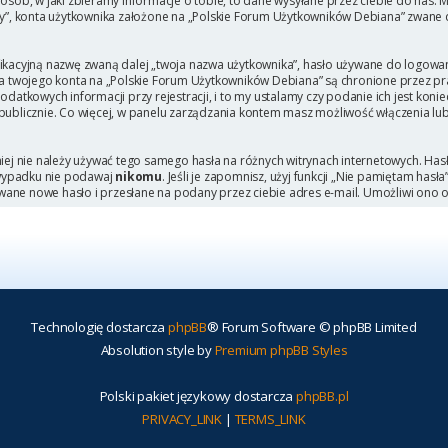
b, w jaki zbieramy informacje o tobie, to dane wysyłane przez ciebie do nas. M
, konta użytkownika założone na „Polskie Forum Użytkowników Debiana” zwane dal
ikacyjną nazwę zwaną dalej „twoja nazwa użytkownika”, hasło używane do logowani
 dla twojego konta na „Polskie Forum Użytkowników Debiana” są chronione przez
tkowych informacji przy rejestracji, i to my ustalamy czy podanie ich jest kon
 publicznie. Co więcej, w panelu zarządzania kontem masz możliwość włączenia lu
niej nie należy używać tego samego hasła na różnych witrynach internetowych. Has
 wypadku nie podawaj
nikomu
. Jeśli je zapomnisz, użyj funkcji „Nie pamiętam hasł
wane nowe hasło i przesłane na podany przez ciebie adres e-mail. Umożliwi ono 
Technologię dostarcza
phpBB
® Forum Software © phpBB Limited
Absolution style by
Premium phpBB Styles
Polski pakiet językowy dostarcza
phpBB.pl
PRIVACY_LINK
|
TERMS_LINK