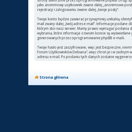
strony stworzone przez oprogramowanie phpBB. Drugi sposó
jako anonimowy użytkownik zwane dalej „anonimowe posty”
rejestracji i zalogowaniu zwane dalej „twoje posty”.
Twoje konto będzie zawierać przynajmniej unikalną identyf
mail zwany dalej „twój adres e-mail”. Informacje podane
którym stoi nasz serwer. Mamy prawo wymagać podania doda
wybrania, które informacje o twoim koncie są wyświetlane
generowanych przez oprogramowanie phpBB e-maili.
Twoje hasło jest zaszyfrowane, więc jest bezpieczne, niem
Forum Użytkowników Debiana”, więc chroń je i w żadnym
adresu e-mail. Po podaniu tych danych zostanie wygenero
Strona główna