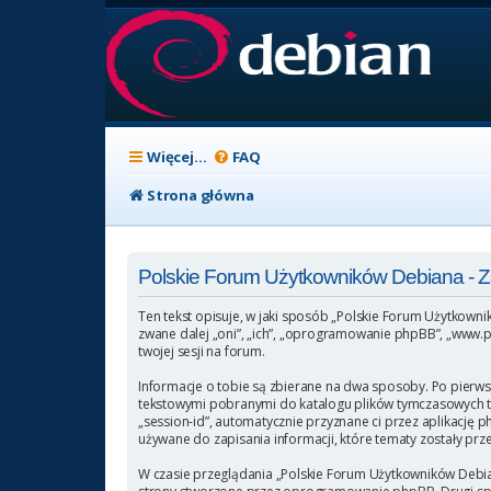
Więcej…
FAQ
Strona główna
Polskie Forum Użytkowników Debiana -
Ten tekst opisuje, w jaki sposób „Polskie Forum Użytkowni
zwane dalej „oni”, „ich”, „oprogramowanie phpBB”, „www.p
twojej sesji na forum.
Informacje o tobie są zbierane na dwa sposoby. Po pierws
tekstowymi pobranymi do katalogu plików tymczasowych twoj
„session-id”, automatycznie przyznane ci przez aplikację 
używane do zapisania informacji, które tematy zostały przez
W czasie przeglądania „Polskie Forum Użytkowników Debia