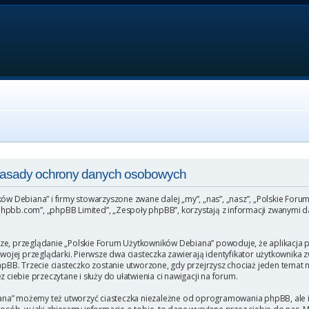
 Zasady ochrony danych osobowych
ków Debiana” i firmy stowarzyszone zwane dalej „my”, „nas”, „nasz”, „Polskie For
hpbb.com”, „phpBB Limited”, „Zespoły phpBB”, korzystają z informacji zwanymi da
ze, przeglądanie „Polskie Forum Użytkowników Debiana” powoduje, że aplikacja ph
ej przeglądarki. Pierwsze dwa ciasteczka zawierają identyfikator użytkownika zw
phpBB. Trzecie ciasteczko zostanie utworzone, gdy przejrzysz chociaż jeden temat
 ciebie przeczytane i służy do ułatwienia ci nawigacji na forum.
na” możemy też utworzyć ciasteczka niezależne od oprogramowania phpBB, ale i