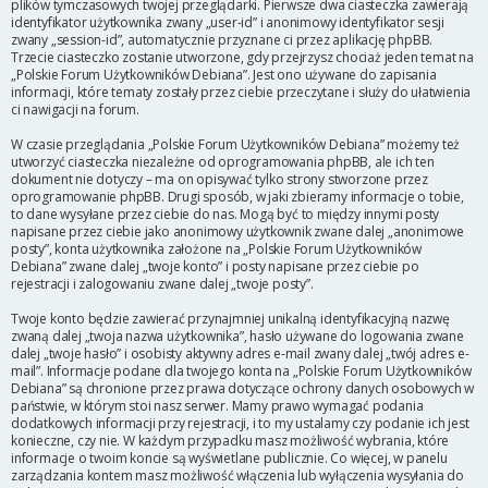
plików tymczasowych twojej przeglądarki. Pierwsze dwa ciasteczka zawierają
identyfikator użytkownika zwany „user-id” i anonimowy identyfikator sesji
zwany „session-id”, automatycznie przyznane ci przez aplikację phpBB.
Trzecie ciasteczko zostanie utworzone, gdy przejrzysz chociaż jeden temat na
„Polskie Forum Użytkowników Debiana”. Jest ono używane do zapisania
informacji, które tematy zostały przez ciebie przeczytane i służy do ułatwienia
ci nawigacji na forum.
W czasie przeglądania „Polskie Forum Użytkowników Debiana” możemy też
utworzyć ciasteczka niezależne od oprogramowania phpBB, ale ich ten
dokument nie dotyczy – ma on opisywać tylko strony stworzone przez
oprogramowanie phpBB. Drugi sposób, w jaki zbieramy informacje o tobie,
to dane wysyłane przez ciebie do nas. Mogą być to między innymi posty
napisane przez ciebie jako anonimowy użytkownik zwane dalej „anonimowe
posty”, konta użytkownika założone na „Polskie Forum Użytkowników
Debiana” zwane dalej „twoje konto” i posty napisane przez ciebie po
rejestracji i zalogowaniu zwane dalej „twoje posty”.
Twoje konto będzie zawierać przynajmniej unikalną identyfikacyjną nazwę
zwaną dalej „twoja nazwa użytkownika”, hasło używane do logowania zwane
dalej „twoje hasło” i osobisty aktywny adres e-mail zwany dalej „twój adres e-
mail”. Informacje podane dla twojego konta na „Polskie Forum Użytkowników
Debiana” są chronione przez prawa dotyczące ochrony danych osobowych w
państwie, w którym stoi nasz serwer. Mamy prawo wymagać podania
dodatkowych informacji przy rejestracji, i to my ustalamy czy podanie ich jest
konieczne, czy nie. W każdym przypadku masz możliwość wybrania, które
informacje o twoim koncie są wyświetlane publicznie. Co więcej, w panelu
zarządzania kontem masz możliwość włączenia lub wyłączenia wysyłania do