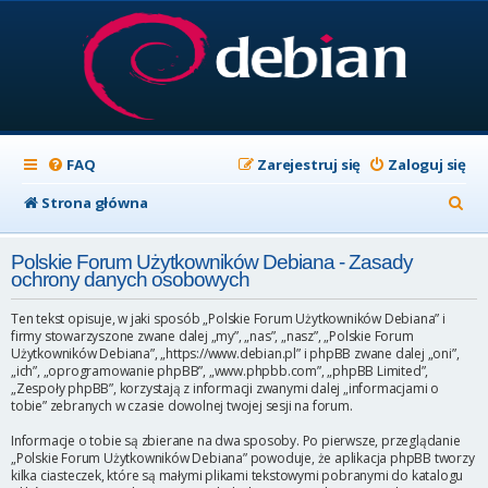
FAQ
Zarejestruj się
Zaloguj się
S
Strona główna
z
Polskie Forum Użytkowników Debiana - Zasady
u
ochrony danych osobowych
k
Ten tekst opisuje, w jaki sposób „Polskie Forum Użytkowników Debiana” i
a
firmy stowarzyszone zwane dalej „my”, „nas”, „nasz”, „Polskie Forum
Użytkowników Debiana”, „https://www.debian.pl” i phpBB zwane dalej „oni”,
j
„ich”, „oprogramowanie phpBB”, „www.phpbb.com”, „phpBB Limited”,
„Zespoły phpBB”, korzystają z informacji zwanymi dalej „informacjami o
tobie” zebranych w czasie dowolnej twojej sesji na forum.
Informacje o tobie są zbierane na dwa sposoby. Po pierwsze, przeglądanie
„Polskie Forum Użytkowników Debiana” powoduje, że aplikacja phpBB tworzy
kilka ciasteczek, które są małymi plikami tekstowymi pobranymi do katalogu