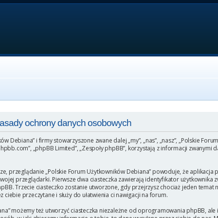
 Zasady ochrony danych osobowych
ków Debiana” i firmy stowarzyszone zwane dalej „my”, „nas”, „nasz”, „Polskie For
hpbb.com”, „phpBB Limited”, „Zespoły phpBB”, korzystają z informacji zwanymi da
ze, przeglądanie „Polskie Forum Użytkowników Debiana” powoduje, że aplikacja ph
ej przeglądarki. Pierwsze dwa ciasteczka zawierają identyfikator użytkownika zw
phpBB. Trzecie ciasteczko zostanie utworzone, gdy przejrzysz chociaż jeden temat
 ciebie przeczytane i służy do ułatwienia ci nawigacji na forum.
na” możemy też utworzyć ciasteczka niezależne od oprogramowania phpBB, ale i