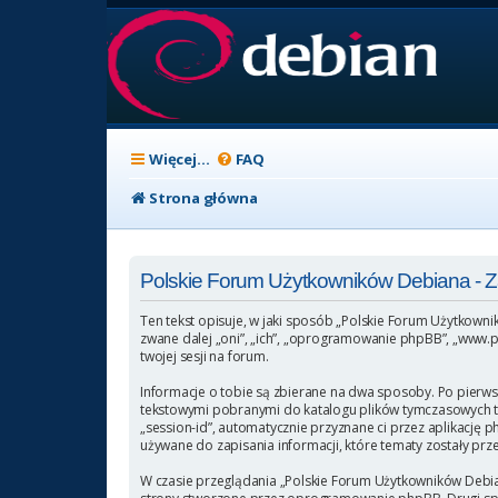
Więcej…
FAQ
Strona główna
Polskie Forum Użytkowników Debiana -
Ten tekst opisuje, w jaki sposób „Polskie Forum Użytkowni
zwane dalej „oni”, „ich”, „oprogramowanie phpBB”, „www.p
twojej sesji na forum.
Informacje o tobie są zbierane na dwa sposoby. Po pierws
tekstowymi pobranymi do katalogu plików tymczasowych twoj
„session-id”, automatycznie przyznane ci przez aplikację 
używane do zapisania informacji, które tematy zostały przez
W czasie przeglądania „Polskie Forum Użytkowników Debia