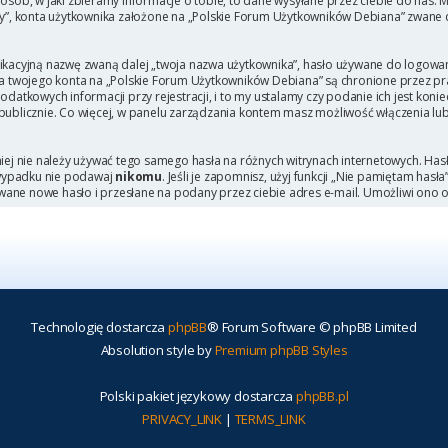
b, w jaki zbieramy informacje o tobie, to dane wysyłane przez ciebie do nas. M
, konta użytkownika założone na „Polskie Forum Użytkowników Debiana” zwane dal
ikacyjną nazwę zwaną dalej „twoja nazwa użytkownika”, hasło używane do logowani
 dla twojego konta na „Polskie Forum Użytkowników Debiana” są chronione przez
tkowych informacji przy rejestracji, i to my ustalamy czy podanie ich jest kon
 publicznie. Co więcej, w panelu zarządzania kontem masz możliwość włączenia lu
niej nie należy używać tego samego hasła na różnych witrynach internetowych. Has
 wypadku nie podawaj
nikomu
. Jeśli je zapomnisz, użyj funkcji „Nie pamiętam hasł
wane nowe hasło i przesłane na podany przez ciebie adres e-mail. Umożliwi ono 
Technologię dostarcza
phpBB
® Forum Software © phpBB Limited
Absolution style by
Premium phpBB Styles
Polski pakiet językowy dostarcza
phpBB.pl
PRIVACY_LINK
|
TERMS_LINK