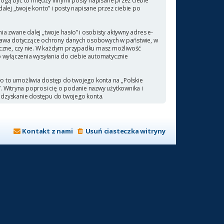
ogą być to między innymi posty napisane przez ciebie
ej „twoje konto” i posty napisane przez ciebie po
a zwane dalej „twoje hasło” i osobisty aktywny adres e-
 prawa dotyczące ochrony danych osobowych w państwie, w
ieczne, czy nie. W każdym przypadku masz możliwość
b wyłączenia wysyłania do ciebie automatycznie
ło to umożliwia dostęp do twojego konta na „Polskie
a”. Witryna poprosi cię o podanie nazwy użytkownika i
odzyskanie dostępu do twojego konta.
Kontakt z nami
Usuń ciasteczka witryny