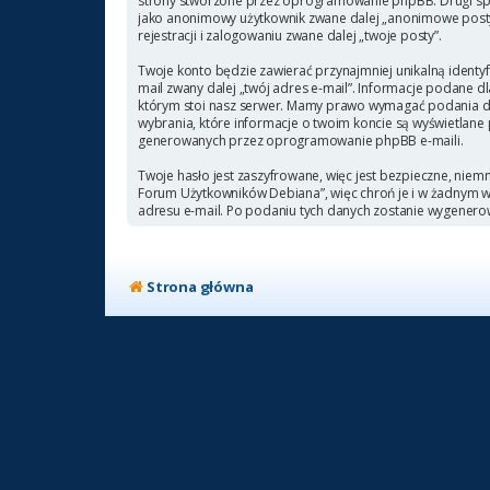
strony stworzone przez oprogramowanie phpBB. Drugi sposó
jako anonimowy użytkownik zwane dalej „anonimowe posty”
rejestracji i zalogowaniu zwane dalej „twoje posty”.
Twoje konto będzie zawierać przynajmniej unikalną identyf
mail zwany dalej „twój adres e-mail”. Informacje podane
którym stoi nasz serwer. Mamy prawo wymagać podania doda
wybrania, które informacje o twoim koncie są wyświetlane
generowanych przez oprogramowanie phpBB e-maili.
Twoje hasło jest zaszyfrowane, więc jest bezpieczne, niem
Forum Użytkowników Debiana”, więc chroń je i w żadnym
adresu e-mail. Po podaniu tych danych zostanie wygenero
Strona główna