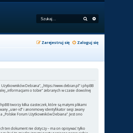
Szukaj
Wyszukiwanie zaa
Zarejestruj się
Zaloguj się
um Użytkowników Debiana”, „https://www.debian.pl” i phpBB
lej „informacjami o tobie” zebranych w czasie dowolnej
pBB tworzy kilka ciasteczek, które są małymi plikami
any „user-id” i anonimowy identyfikator sesji zwany
 na „Polskie Forum Użytkowników Debiana”. Jest ono
ch ten dokument nie dotyczy – ma on opisywać tylko