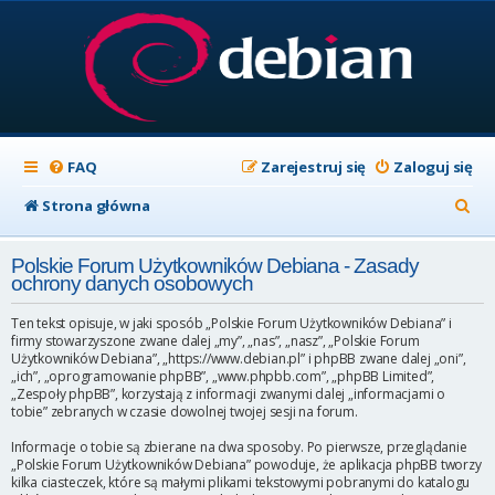
FAQ
Zarejestruj się
Zaloguj się
S
Strona główna
z
Polskie Forum Użytkowników Debiana - Zasady
u
ochrony danych osobowych
k
Ten tekst opisuje, w jaki sposób „Polskie Forum Użytkowników Debiana” i
a
firmy stowarzyszone zwane dalej „my”, „nas”, „nasz”, „Polskie Forum
Użytkowników Debiana”, „https://www.debian.pl” i phpBB zwane dalej „oni”,
j
„ich”, „oprogramowanie phpBB”, „www.phpbb.com”, „phpBB Limited”,
„Zespoły phpBB”, korzystają z informacji zwanymi dalej „informacjami o
tobie” zebranych w czasie dowolnej twojej sesji na forum.
Informacje o tobie są zbierane na dwa sposoby. Po pierwsze, przeglądanie
„Polskie Forum Użytkowników Debiana” powoduje, że aplikacja phpBB tworzy
kilka ciasteczek, które są małymi plikami tekstowymi pobranymi do katalogu