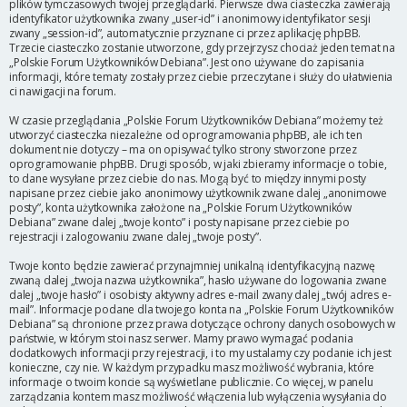
plików tymczasowych twojej przeglądarki. Pierwsze dwa ciasteczka zawierają
identyfikator użytkownika zwany „user-id” i anonimowy identyfikator sesji
zwany „session-id”, automatycznie przyznane ci przez aplikację phpBB.
Trzecie ciasteczko zostanie utworzone, gdy przejrzysz chociaż jeden temat na
„Polskie Forum Użytkowników Debiana”. Jest ono używane do zapisania
informacji, które tematy zostały przez ciebie przeczytane i służy do ułatwienia
ci nawigacji na forum.
W czasie przeglądania „Polskie Forum Użytkowników Debiana” możemy też
utworzyć ciasteczka niezależne od oprogramowania phpBB, ale ich ten
dokument nie dotyczy – ma on opisywać tylko strony stworzone przez
oprogramowanie phpBB. Drugi sposób, w jaki zbieramy informacje o tobie,
to dane wysyłane przez ciebie do nas. Mogą być to między innymi posty
napisane przez ciebie jako anonimowy użytkownik zwane dalej „anonimowe
posty”, konta użytkownika założone na „Polskie Forum Użytkowników
Debiana” zwane dalej „twoje konto” i posty napisane przez ciebie po
rejestracji i zalogowaniu zwane dalej „twoje posty”.
Twoje konto będzie zawierać przynajmniej unikalną identyfikacyjną nazwę
zwaną dalej „twoja nazwa użytkownika”, hasło używane do logowania zwane
dalej „twoje hasło” i osobisty aktywny adres e-mail zwany dalej „twój adres e-
mail”. Informacje podane dla twojego konta na „Polskie Forum Użytkowników
Debiana” są chronione przez prawa dotyczące ochrony danych osobowych w
państwie, w którym stoi nasz serwer. Mamy prawo wymagać podania
dodatkowych informacji przy rejestracji, i to my ustalamy czy podanie ich jest
konieczne, czy nie. W każdym przypadku masz możliwość wybrania, które
informacje o twoim koncie są wyświetlane publicznie. Co więcej, w panelu
zarządzania kontem masz możliwość włączenia lub wyłączenia wysyłania do