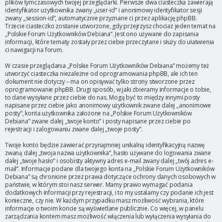
plików tymczasowych twojej przeglądarki. Pierwsze dwa ciasteczka zawierają
identyfikator użytkownika zwany „user-id” i anonimowy identyfikator sesji
zwany „session-id”, automatycznie przyznane ci przez aplikację phpBB.
Trzecie ciasteczko zostanie utworzone, gdy przejrzysz chociaż jeden temat na
„Polskie Forum Użytkowników Debiana”. Jest ono używane do zapisania
informacji, które tematy zostały przez ciebie przeczytane i służy do ułatwienia
ci nawigacji na forum.
W czasie przeglądania „Polskie Forum Użytkowników Debiana” możemy też
utworzyć ciasteczka niezależne od oprogramowania phpBB, ale ich ten
dokument nie dotyczy – ma on opisywać tylko strony stworzone przez
oprogramowanie phpBB. Drugi sposób, w jaki zbieramy informacje o tobie,
to dane wysyłane przez ciebie do nas. Mogą być to między innymi posty
napisane przez ciebie jako anonimowy użytkownik zwane dalej „anonimowe
posty”, konta użytkownika założone na „Polskie Forum Użytkowników
Debiana” zwane dalej „twoje konto” i posty napisane przez ciebie po
rejestracji i zalogowaniu zwane dalej „twoje posty”.
Twoje konto będzie zawierać przynajmniej unikalną identyfikacyjną nazwę
zwaną dalej „twoja nazwa użytkownika”, hasło używane do logowania zwane
dalej „twoje hasło” i osobisty aktywny adres e-mail zwany dalej „twój adres e-
mail”. Informacje podane dla twojego konta na „Polskie Forum Użytkowników
Debiana” są chronione przez prawa dotyczące ochrony danych osobowych w
państwie, w którym stoi nasz serwer. Mamy prawo wymagać podania
dodatkowych informacji przy rejestracji, i to my ustalamy czy podanie ich jest
konieczne, czy nie. W każdym przypadku masz możliwość wybrania, które
informacje o twoim koncie są wyświetlane publicznie. Co więcej, w panelu
zarządzania kontem masz możliwość włączenia lub wyłączenia wysyłania do