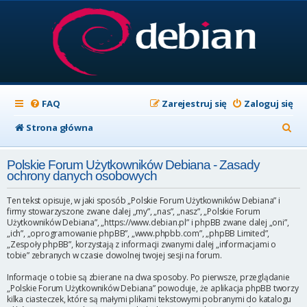
FAQ
Zarejestruj się
Zaloguj się
S
Strona główna
z
Polskie Forum Użytkowników Debiana - Zasady
u
ochrony danych osobowych
k
Ten tekst opisuje, w jaki sposób „Polskie Forum Użytkowników Debiana” i
a
firmy stowarzyszone zwane dalej „my”, „nas”, „nasz”, „Polskie Forum
Użytkowników Debiana”, „https://www.debian.pl” i phpBB zwane dalej „oni”,
j
„ich”, „oprogramowanie phpBB”, „www.phpbb.com”, „phpBB Limited”,
„Zespoły phpBB”, korzystają z informacji zwanymi dalej „informacjami o
tobie” zebranych w czasie dowolnej twojej sesji na forum.
Informacje o tobie są zbierane na dwa sposoby. Po pierwsze, przeglądanie
„Polskie Forum Użytkowników Debiana” powoduje, że aplikacja phpBB tworzy
kilka ciasteczek, które są małymi plikami tekstowymi pobranymi do katalogu