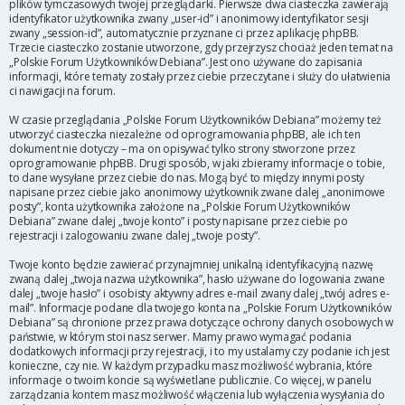
plików tymczasowych twojej przeglądarki. Pierwsze dwa ciasteczka zawierają
identyfikator użytkownika zwany „user-id” i anonimowy identyfikator sesji
zwany „session-id”, automatycznie przyznane ci przez aplikację phpBB.
Trzecie ciasteczko zostanie utworzone, gdy przejrzysz chociaż jeden temat na
„Polskie Forum Użytkowników Debiana”. Jest ono używane do zapisania
informacji, które tematy zostały przez ciebie przeczytane i służy do ułatwienia
ci nawigacji na forum.
W czasie przeglądania „Polskie Forum Użytkowników Debiana” możemy też
utworzyć ciasteczka niezależne od oprogramowania phpBB, ale ich ten
dokument nie dotyczy – ma on opisywać tylko strony stworzone przez
oprogramowanie phpBB. Drugi sposób, w jaki zbieramy informacje o tobie,
to dane wysyłane przez ciebie do nas. Mogą być to między innymi posty
napisane przez ciebie jako anonimowy użytkownik zwane dalej „anonimowe
posty”, konta użytkownika założone na „Polskie Forum Użytkowników
Debiana” zwane dalej „twoje konto” i posty napisane przez ciebie po
rejestracji i zalogowaniu zwane dalej „twoje posty”.
Twoje konto będzie zawierać przynajmniej unikalną identyfikacyjną nazwę
zwaną dalej „twoja nazwa użytkownika”, hasło używane do logowania zwane
dalej „twoje hasło” i osobisty aktywny adres e-mail zwany dalej „twój adres e-
mail”. Informacje podane dla twojego konta na „Polskie Forum Użytkowników
Debiana” są chronione przez prawa dotyczące ochrony danych osobowych w
państwie, w którym stoi nasz serwer. Mamy prawo wymagać podania
dodatkowych informacji przy rejestracji, i to my ustalamy czy podanie ich jest
konieczne, czy nie. W każdym przypadku masz możliwość wybrania, które
informacje o twoim koncie są wyświetlane publicznie. Co więcej, w panelu
zarządzania kontem masz możliwość włączenia lub wyłączenia wysyłania do