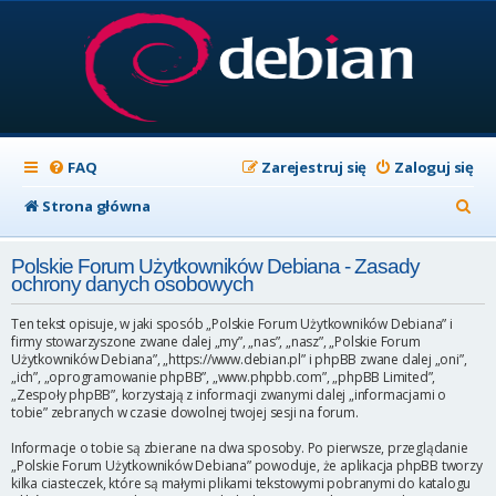
FAQ
Zarejestruj się
Zaloguj się
S
Strona główna
z
Polskie Forum Użytkowników Debiana - Zasady
u
ochrony danych osobowych
k
Ten tekst opisuje, w jaki sposób „Polskie Forum Użytkowników Debiana” i
a
firmy stowarzyszone zwane dalej „my”, „nas”, „nasz”, „Polskie Forum
Użytkowników Debiana”, „https://www.debian.pl” i phpBB zwane dalej „oni”,
j
„ich”, „oprogramowanie phpBB”, „www.phpbb.com”, „phpBB Limited”,
„Zespoły phpBB”, korzystają z informacji zwanymi dalej „informacjami o
tobie” zebranych w czasie dowolnej twojej sesji na forum.
Informacje o tobie są zbierane na dwa sposoby. Po pierwsze, przeglądanie
„Polskie Forum Użytkowników Debiana” powoduje, że aplikacja phpBB tworzy
kilka ciasteczek, które są małymi plikami tekstowymi pobranymi do katalogu