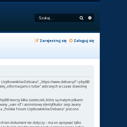
Szukaj
Wyszukiwanie zaa
Zarejestruj się
Zaloguj się
um Użytkowników Debiana”, „https://www.debian.pl” i phpBB
lej „informacjami o tobie” zebranych w czasie dowolnej
pBB tworzy kilka ciasteczek, które są małymi plikami
any „user-id” i anonimowy identyfikator sesji zwany
 na „Polskie Forum Użytkowników Debiana”. Jest ono
ch ten dokument nie dotyczy – ma on opisywać tylko