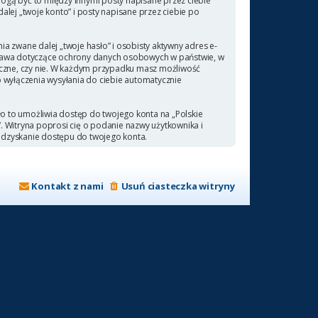
ogą być to między innymi posty napisane przez ciebie
ej „twoje konto” i posty napisane przez ciebie po
a zwane dalej „twoje hasło” i osobisty aktywny adres e-
 prawa dotyczące ochrony danych osobowych w państwie, w
ieczne, czy nie. W każdym przypadku masz możliwość
b wyłączenia wysyłania do ciebie automatycznie
ło to umożliwia dostęp do twojego konta na „Polskie
a”. Witryna poprosi cię o podanie nazwy użytkownika i
odzyskanie dostępu do twojego konta.
Kontakt z nami
Usuń ciasteczka witryny