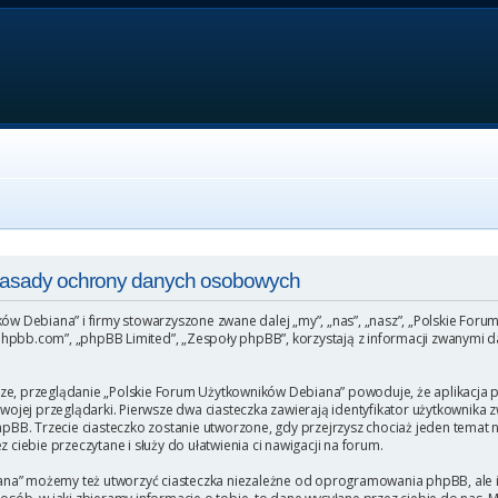
 Zasady ochrony danych osobowych
ków Debiana” i firmy stowarzyszone zwane dalej „my”, „nas”, „nasz”, „Polskie For
hpbb.com”, „phpBB Limited”, „Zespoły phpBB”, korzystają z informacji zwanymi da
ze, przeglądanie „Polskie Forum Użytkowników Debiana” powoduje, że aplikacja ph
ej przeglądarki. Pierwsze dwa ciasteczka zawierają identyfikator użytkownika zw
phpBB. Trzecie ciasteczko zostanie utworzone, gdy przejrzysz chociaż jeden temat
 ciebie przeczytane i służy do ułatwienia ci nawigacji na forum.
na” możemy też utworzyć ciasteczka niezależne od oprogramowania phpBB, ale i