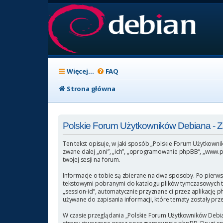
Więcej…
FAQ
Strona główna
Polskie Forum Użytkowników Debiana -
Ten tekst opisuje, w jaki sposób „Polskie Forum Użytkowni
zwane dalej „oni”, „ich”, „oprogramowanie phpBB”, „www.p
twojej sesji na forum.
Informacje o tobie są zbierane na dwa sposoby. Po pierws
tekstowymi pobranymi do katalogu plików tymczasowych twoj
„session-id”, automatycznie przyznane ci przez aplikację 
używane do zapisania informacji, które tematy zostały przez
W czasie przeglądania „Polskie Forum Użytkowników Debia