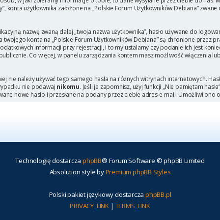
b, w jaki zbieramy informacje o tobie, to dane wysyłane przez ciebie do nas. M
, konta użytkownika założone na „Polskie Forum Użytkowników Debiana” zwane dal
ikacyjną nazwę zwaną dalej „twoja nazwa użytkownika”, hasło używane do logowani
 dla twojego konta na „Polskie Forum Użytkowników Debiana” są chronione przez
tkowych informacji przy rejestracji, i to my ustalamy czy podanie ich jest kon
 publicznie. Co więcej, w panelu zarządzania kontem masz możliwość włączenia lu
niej nie należy używać tego samego hasła na różnych witrynach internetowych. Has
 wypadku nie podawaj
nikomu
. Jeśli je zapomnisz, użyj funkcji „Nie pamiętam hasł
wane nowe hasło i przesłane na podany przez ciebie adres e-mail. Umożliwi ono 
Technologię dostarcza
phpBB
® Forum Software © phpBB Limited
Absolution style by
Premium phpBB Styles
Polski pakiet językowy dostarcza
phpBB.pl
PRIVACY_LINK
|
TERMS_LINK