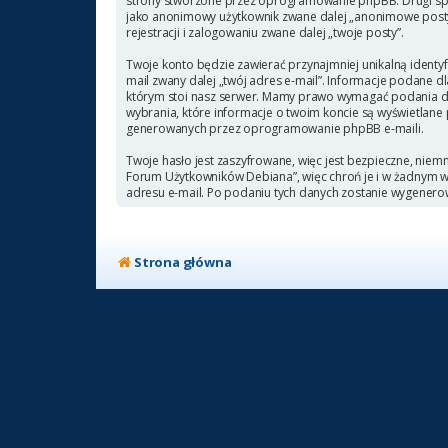
strony stworzone przez oprogramowanie phpBB. Drugi sposó
jako anonimowy użytkownik zwane dalej „anonimowe posty”
rejestracji i zalogowaniu zwane dalej „twoje posty”.
Twoje konto będzie zawierać przynajmniej unikalną identyf
mail zwany dalej „twój adres e-mail”. Informacje podane
którym stoi nasz serwer. Mamy prawo wymagać podania doda
wybrania, które informacje o twoim koncie są wyświetlane
generowanych przez oprogramowanie phpBB e-maili.
Twoje hasło jest zaszyfrowane, więc jest bezpieczne, niem
Forum Użytkowników Debiana”, więc chroń je i w żadnym
adresu e-mail. Po podaniu tych danych zostanie wygenero
Strona główna