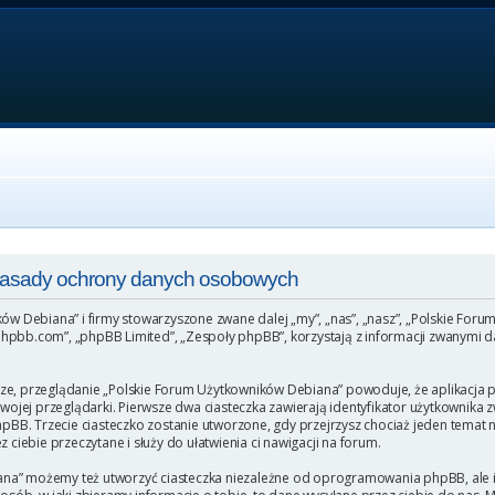
 Zasady ochrony danych osobowych
ków Debiana” i firmy stowarzyszone zwane dalej „my”, „nas”, „nasz”, „Polskie For
hpbb.com”, „phpBB Limited”, „Zespoły phpBB”, korzystają z informacji zwanymi da
ze, przeglądanie „Polskie Forum Użytkowników Debiana” powoduje, że aplikacja ph
ej przeglądarki. Pierwsze dwa ciasteczka zawierają identyfikator użytkownika zw
phpBB. Trzecie ciasteczko zostanie utworzone, gdy przejrzysz chociaż jeden temat
 ciebie przeczytane i służy do ułatwienia ci nawigacji na forum.
na” możemy też utworzyć ciasteczka niezależne od oprogramowania phpBB, ale i