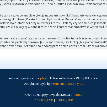
b, w jaki zbieramy informacje o tobie, to dane wysyłane przez ciebie do nas. M
, konta użytkownika założone na „Polskie Forum Użytkowników Debiana” zwane dal
ikacyjną nazwę zwaną dalej „twoja nazwa użytkownika”, hasło używane do logowani
 dla twojego konta na „Polskie Forum Użytkowników Debiana” są chronione przez
tkowych informacji przy rejestracji, i to my ustalamy czy podanie ich jest kon
 publicznie. Co więcej, w panelu zarządzania kontem masz możliwość włączenia lu
niej nie należy używać tego samego hasła na różnych witrynach internetowych. Has
 wypadku nie podawaj
nikomu
. Jeśli je zapomnisz, użyj funkcji „Nie pamiętam hasł
wane nowe hasło i przesłane na podany przez ciebie adres e-mail. Umożliwi ono 
Technologię dostarcza
phpBB
® Forum Software © phpBB Limited
Absolution style by
Premium phpBB Styles
Polski pakiet językowy dostarcza
phpBB.pl
PRIVACY_LINK
|
TERMS_LINK