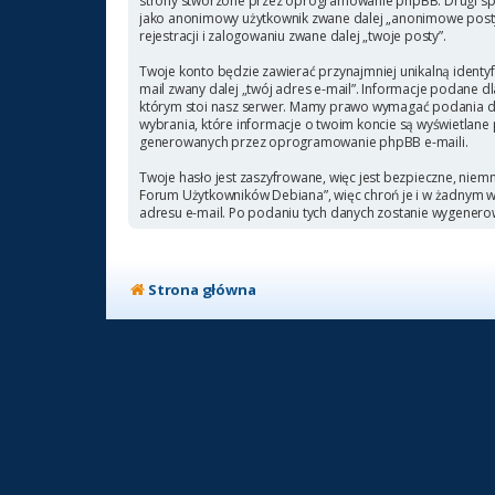
strony stworzone przez oprogramowanie phpBB. Drugi sposó
jako anonimowy użytkownik zwane dalej „anonimowe posty”
rejestracji i zalogowaniu zwane dalej „twoje posty”.
Twoje konto będzie zawierać przynajmniej unikalną identyf
mail zwany dalej „twój adres e-mail”. Informacje podane
którym stoi nasz serwer. Mamy prawo wymagać podania doda
wybrania, które informacje o twoim koncie są wyświetlane
generowanych przez oprogramowanie phpBB e-maili.
Twoje hasło jest zaszyfrowane, więc jest bezpieczne, niem
Forum Użytkowników Debiana”, więc chroń je i w żadnym
adresu e-mail. Po podaniu tych danych zostanie wygenero
Strona główna