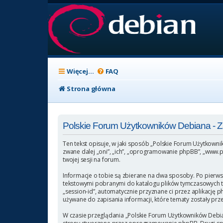
Więcej…
FAQ
Strona główna
Polskie Forum Użytkowników Debiana -
Ten tekst opisuje, w jaki sposób „Polskie Forum Użytkowni
zwane dalej „oni”, „ich”, „oprogramowanie phpBB”, „www.p
twojej sesji na forum.
Informacje o tobie są zbierane na dwa sposoby. Po pierws
tekstowymi pobranymi do katalogu plików tymczasowych twoj
„session-id”, automatycznie przyznane ci przez aplikację 
używane do zapisania informacji, które tematy zostały przez
W czasie przeglądania „Polskie Forum Użytkowników Debia