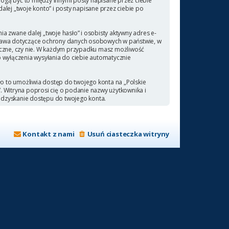
ogą być to między innymi posty napisane przez ciebie
ej „twoje konto” i posty napisane przez ciebie po
a zwane dalej „twoje hasło” i osobisty aktywny adres e-
 prawa dotyczące ochrony danych osobowych w państwie, w
ieczne, czy nie. W każdym przypadku masz możliwość
b wyłączenia wysyłania do ciebie automatycznie
ło to umożliwia dostęp do twojego konta na „Polskie
a”. Witryna poprosi cię o podanie nazwy użytkownika i
odzyskanie dostępu do twojego konta.
Kontakt z nami
Usuń ciasteczka witryny