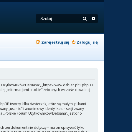
Szukaj
Wyszukiwanie zaa
Zarejestruj się
Zaloguj się
um Użytkowników Debiana”, „https://www.debian.pl” i phpBB
lej „informacjami o tobie” zebranych w czasie dowolnej
pBB tworzy kilka ciasteczek, które są małymi plikami
any „user-id” i anonimowy identyfikator sesji zwany
 na „Polskie Forum Użytkowników Debiana”. Jest ono
ch ten dokument nie dotyczy – ma on opisywać tylko