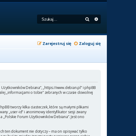
Szukaj
Wyszukiwanie zaa
Zarejestruj się
Zaloguj się
um Użytkowników Debiana”, „https://www.debian.pl” i phpBB
lej „informacjami o tobie” zebranych w czasie dowolnej
pBB tworzy kilka ciasteczek, które są małymi plikami
any „user-id” i anonimowy identyfikator sesji zwany
 na „Polskie Forum Użytkowników Debiana”. Jest ono
ch ten dokument nie dotyczy – ma on opisywać tylko