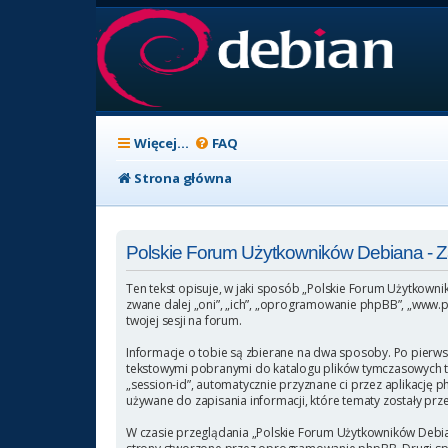
Więcej…
FAQ
Strona główna
Polskie Forum Użytkowników Debiana -
Ten tekst opisuje, w jaki sposób „Polskie Forum Użytkowni
zwane dalej „oni”, „ich”, „oprogramowanie phpBB”, „www.p
twojej sesji na forum.
Informacje o tobie są zbierane na dwa sposoby. Po pierws
tekstowymi pobranymi do katalogu plików tymczasowych twoj
„session-id”, automatycznie przyznane ci przez aplikację 
używane do zapisania informacji, które tematy zostały przez
W czasie przeglądania „Polskie Forum Użytkowników Debia