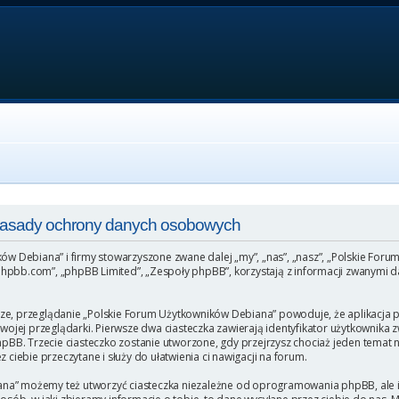
 Zasady ochrony danych osobowych
ków Debiana” i firmy stowarzyszone zwane dalej „my”, „nas”, „nasz”, „Polskie For
hpbb.com”, „phpBB Limited”, „Zespoły phpBB”, korzystają z informacji zwanymi da
ze, przeglądanie „Polskie Forum Użytkowników Debiana” powoduje, że aplikacja ph
ej przeglądarki. Pierwsze dwa ciasteczka zawierają identyfikator użytkownika zw
phpBB. Trzecie ciasteczko zostanie utworzone, gdy przejrzysz chociaż jeden temat
 ciebie przeczytane i służy do ułatwienia ci nawigacji na forum.
na” możemy też utworzyć ciasteczka niezależne od oprogramowania phpBB, ale i