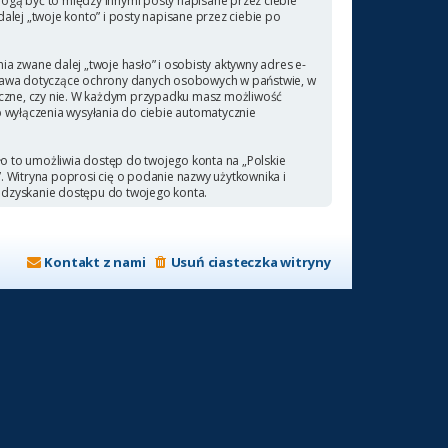
ogą być to między innymi posty napisane przez ciebie
ej „twoje konto” i posty napisane przez ciebie po
a zwane dalej „twoje hasło” i osobisty aktywny adres e-
 prawa dotyczące ochrony danych osobowych w państwie, w
ieczne, czy nie. W każdym przypadku masz możliwość
b wyłączenia wysyłania do ciebie automatycznie
ło to umożliwia dostęp do twojego konta na „Polskie
a”. Witryna poprosi cię o podanie nazwy użytkownika i
odzyskanie dostępu do twojego konta.
Kontakt z nami
Usuń ciasteczka witryny