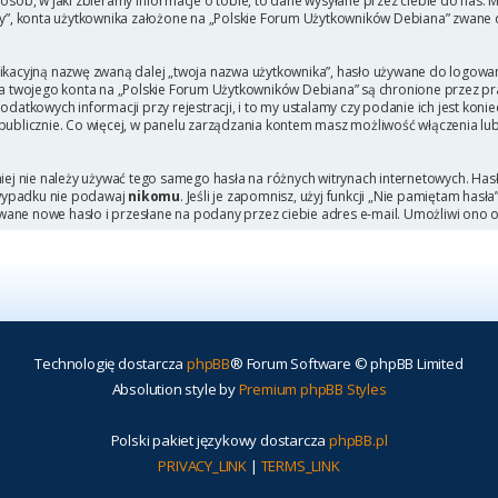
b, w jaki zbieramy informacje o tobie, to dane wysyłane przez ciebie do nas. M
, konta użytkownika założone na „Polskie Forum Użytkowników Debiana” zwane dal
ikacyjną nazwę zwaną dalej „twoja nazwa użytkownika”, hasło używane do logowani
 dla twojego konta na „Polskie Forum Użytkowników Debiana” są chronione przez
tkowych informacji przy rejestracji, i to my ustalamy czy podanie ich jest kon
 publicznie. Co więcej, w panelu zarządzania kontem masz możliwość włączenia lu
niej nie należy używać tego samego hasła na różnych witrynach internetowych. Has
 wypadku nie podawaj
nikomu
. Jeśli je zapomnisz, użyj funkcji „Nie pamiętam hasł
wane nowe hasło i przesłane na podany przez ciebie adres e-mail. Umożliwi ono 
Technologię dostarcza
phpBB
® Forum Software © phpBB Limited
Absolution style by
Premium phpBB Styles
Polski pakiet językowy dostarcza
phpBB.pl
PRIVACY_LINK
|
TERMS_LINK