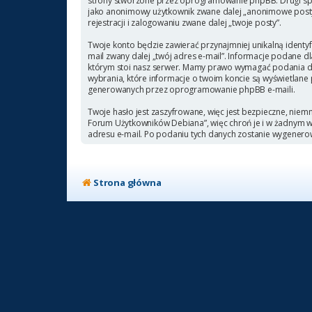
strony stworzone przez oprogramowanie phpBB. Drugi sposó
jako anonimowy użytkownik zwane dalej „anonimowe posty”
rejestracji i zalogowaniu zwane dalej „twoje posty”.
Twoje konto będzie zawierać przynajmniej unikalną identyf
mail zwany dalej „twój adres e-mail”. Informacje podane
którym stoi nasz serwer. Mamy prawo wymagać podania doda
wybrania, które informacje o twoim koncie są wyświetlane
generowanych przez oprogramowanie phpBB e-maili.
Twoje hasło jest zaszyfrowane, więc jest bezpieczne, niem
Forum Użytkowników Debiana”, więc chroń je i w żadnym
adresu e-mail. Po podaniu tych danych zostanie wygenero
Strona główna