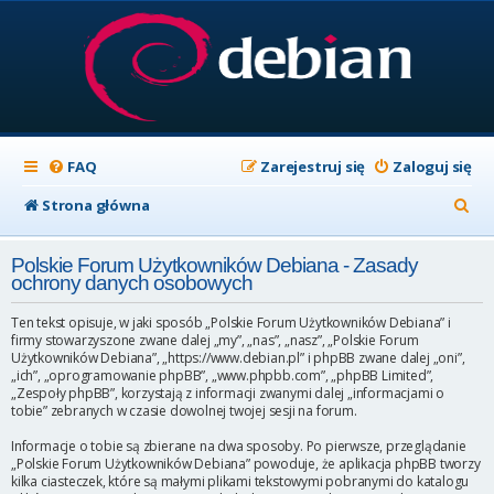
FAQ
Zarejestruj się
Zaloguj się
S
Strona główna
z
Polskie Forum Użytkowników Debiana - Zasady
u
ochrony danych osobowych
k
Ten tekst opisuje, w jaki sposób „Polskie Forum Użytkowników Debiana” i
a
firmy stowarzyszone zwane dalej „my”, „nas”, „nasz”, „Polskie Forum
Użytkowników Debiana”, „https://www.debian.pl” i phpBB zwane dalej „oni”,
j
„ich”, „oprogramowanie phpBB”, „www.phpbb.com”, „phpBB Limited”,
„Zespoły phpBB”, korzystają z informacji zwanymi dalej „informacjami o
tobie” zebranych w czasie dowolnej twojej sesji na forum.
Informacje o tobie są zbierane na dwa sposoby. Po pierwsze, przeglądanie
„Polskie Forum Użytkowników Debiana” powoduje, że aplikacja phpBB tworzy
kilka ciasteczek, które są małymi plikami tekstowymi pobranymi do katalogu