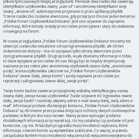
plików tymczasowych twojej przeglądarki. Pierwsze dwa ciasteczka zawierają
identyfikator użytkownika zwany „user-id” i anonimowy identyfikator sesji
zwany „session-id”, automatycznie przyznane ci przez aplikację phpBB.
Trzecie ciasteczko zostanie utworzone, gdy przejrzysz chociaż jeden temat na
„Polskie Forum Użytkowników Debiana”. Jest ono używane do zapisania
informacji, które tematy zostały przez ciebie przeczytane i służy do ułatwienia
ci nawigacji na forum.
W czasie przeglądania „Polskie Forum Użytkowników Debiana” możemy też
utworzyć ciasteczka niezależne od oprogramowania phpBB, ale ich ten
dokument nie dotyczy – ma on opisywać tylko strony stworzone przez
oprogramowanie phpBB. Drugi sposób, w jaki zbieramy informacje o tobie,
to dane wysyłane przez ciebie do nas. Mogą być to między innymi posty
napisane przez ciebie jako anonimowy użytkownik zwane dalej „anonimowe
posty”, konta użytkownika założone na „Polskie Forum Użytkowników
Debiana” zwane dalej „twoje konto” i posty napisane przez ciebie po
rejestracji i zalogowaniu zwane dalej „twoje posty”.
Twoje konto będzie zawierać przynajmniej unikalną identyfikacyjną nazwę
zwaną dalej „twoja nazwa użytkownika”, hasło używane do logowania zwane
dalej „twoje hasło” i osobisty aktywny adres e-mail zwany dalej „twój adres e-
mail”. Informacje podane dla twojego konta na „Polskie Forum Użytkowników
Debiana” są chronione przez prawa dotyczące ochrony danych osobowych w
państwie, w którym stoi nasz serwer. Mamy prawo wymagać podania
dodatkowych informacji przy rejestracji, i to my ustalamy czy podanie ich jest
konieczne, czy nie. W każdym przypadku masz możliwość wybrania, które
informacje o twoim koncie są wyświetlane publicznie. Co więcej, w panelu
zarządzania kontem masz możliwość włączenia lub wyłączenia wysyłania do